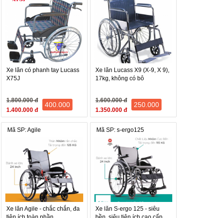
Xe lăn có phanh tay Lucass
Xe lăn Lucass X9 (X-9, X 9),
X75J
17kg, không có bô
1.800.000 đ
1.600.000 đ
400.000
250.000
1.400.000 đ
1.350.000 đ
Mã SP: Agile
Mã SP: s-ergo125
Xe lăn Agile - chắc chắn, đa
Xe lăn S-ergo 125 - siêu
tiện ích toàn phần
bền, siêu tiện ích cao cấp