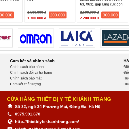
63, X63), gập lưng cực gọn
1.500.000 đ
2.500.000 đ
00.000
200.000
300.000
1.300.000 đ
2.200.000 đ
Cam kết và chính sách
Hỗ
Chính sách bảo hành
Điề
Chính sách đổi và trả hàng
Điề
Chính sách bảo mật
Hướ
Cam kết chất lượng
Hướ
CỬA HÀNG THIẾT BỊ Y TẾ KHÁNH TRANG
Số 32, ngõ 34 Phương Mai, Đống Đa, Hà Nội
0975.991.670
http://thietbiytekhanhtrang.com/