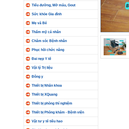
Tiểu đường, Mỡ máu, Gout
Sức khỏe Gia đình
Mẹ và Bé
Thẩm mỹ cá nhân
Chăm sóc Bệnh nhân
Phục hồi chức năng
Đai nẹp Y tế
Vật lý Trị liệu
Đông y
Thiết bị Nhãn khoa
Thiết bị XQuang
Thiết bị phòng thí nghiệm
Thiết bị Phòng khám - Bệnh viện
Vật tư y tế tiêu hao