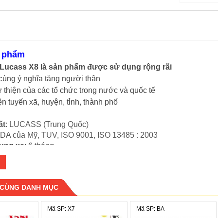
n phẩm
 Lucass X8 là sản phẩm được sử dụng rộng rãi
cùng ý nghĩa tặng người thân
ừ thiện của các tổ chức trong nước và quốc tế
ện tuyến xã, huyện, tỉnh, thành phố
ất
: LUCASS (Trung Quốc)
FDA của Mỹ, TUV, ISO 9001, ISO 13485 : 2003
ung xe
: 6 tháng
ổi bật:
ô vệ sinh (Bô vệ sinh hình chữ nhật, có thể tháo rời)
đẩy phía sau để có người nhà giúp di chuyển dễ dàng.
 CÙNG DANH MỤC
vòng lăn hai bên, giúp cho việc tự di chuyển
Mã SP: X7
Mã SP: BA
ược làm bằng sắt mạ crôm