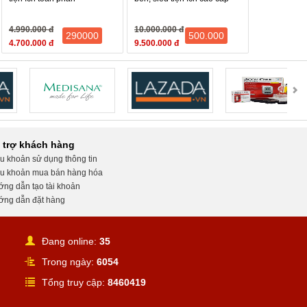
4.990.000 đ
10.000.000 đ
290000
500.000
4.700.000 đ
9.500.000 đ
 trợ khách hàng
u khoản sử dụng thông tin
u khoản mua bán hàng hóa
ng dẫn tạo tài khoản
ng dẫn đặt hàng
Đang online:
35
Trong ngày:
6054
Tổng truy cập:
8460419