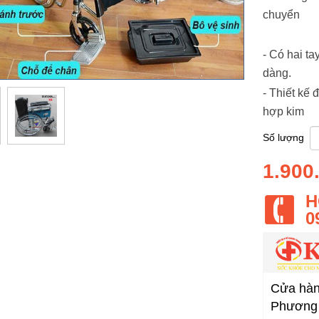
chuyển
- Có hai t
dàng.
- Thiết kế
hợp kim
Số lượng
1.900
H
0
Cửa hàng
Phương 