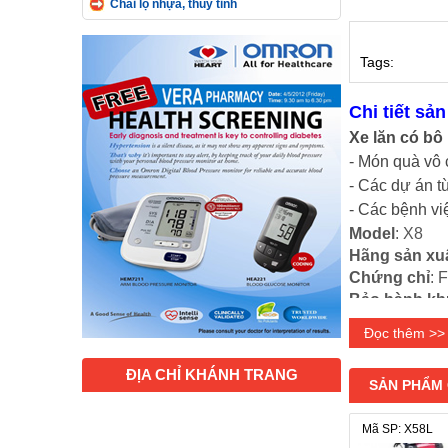
Chai lọ nhựa, thủy tinh
Tags:
Chi tiết sả
Xe lăn có bô
- Món quà vô 
- Các dự án t
- Các bệnh vi
Model
: X8
Hãng sản xu
Chứng chỉ
: 
Bảo hành kh
Tính năng n
Đọc thêm >>
- Có nệm, có b
- Có hai tay 
ĐỊA CHỈ KHÁNH TRANG
SẢN PHẨM
- Xe có gắn 2 
Mã SP: X58L
- Khung xe đ