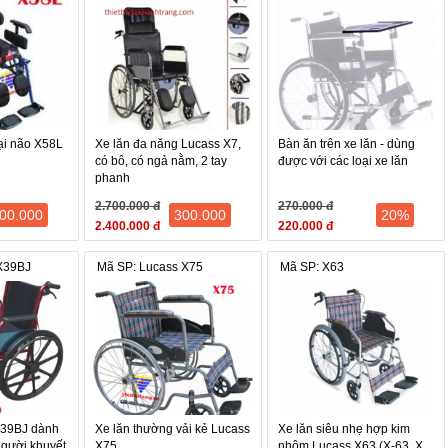
ất liệu da simili màu đen
t chân thoải mái, tấm đặt chân bằng nhôm đúc hợp kim
ỹ thuật của sản phẩm
rộng 8″, xoay 360o
", bánh đặc
bại não X58L
Xe lăn đa năng Lucass X7,
Bàn ăn trên xe lăn - dùng
 hoa tải trọng 120 kg
có bô, có ngả nằm, 2 tay
được với các loại xe lăn
phanh
 ngồi: 46cm
2.700.000 đ
270.000 đ
00.000
300.000
20%
ại gọn gàng tiện cho việc di chuyển
2.400.000 đ
220.000 đ
X39BJ
Mã SP: Lucass X75
Mã SP: X63
X39BJ dành
Xe lăn thường vải kẻ Lucass
Xe lăn siêu nhẹ hợp kim
người khuyết
X75
nhôm Lucass X63 (X-63, X