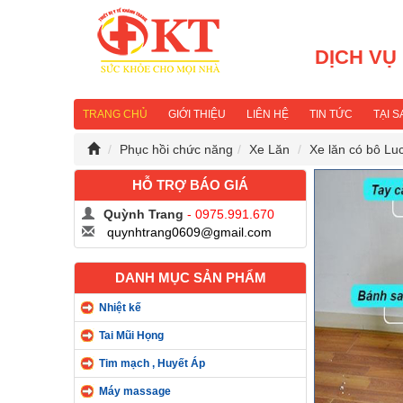
DỊCH VỤ
TRANG CHỦ
GIỚI THIỆU
LIÊN HỆ
TIN TỨC
TẠI 
Phục hồi chức năng
Xe Lăn
Xe lăn có bô Luc
HỖ TRỢ BÁO GIÁ
Quỳnh Trang
- 0975.991.670
quynhtrang0609@gmail.com
DANH MỤC SẢN PHẨM
Nhiệt kế
Tai Mũi Họng
Tim mạch , Huyết Áp
Máy massage