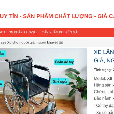
 UY TÍN - SẢN PHẨM CHẤT LƯỢNG - GIÁ 
SAO CHỌN KHÁNH TRANG
SẢN PHẨM KHUYẾN MÃI
ass X8 cho người già, người khuyết tật
XE LĂ
GIÀ, N
Tình trạng:
Model:
X8
Hãng sản 
Chứng chỉ:
Bảo hành k
- Có tay đẩ
- Xe có gắ