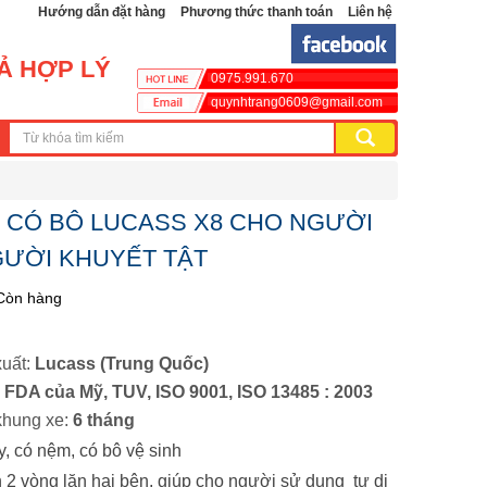
Hướng dẫn đặt hàng
Phương thức thanh toán
Liên hệ
CẢ HỢP LÝ
0975.991.670
quynhtrang0609@gmail.com
N CÓ BÔ LUCASS X8 CHO NGƯỜI
GƯỜI KHUYẾT TẬT
Còn hàng
xuất:
Lucass (Trung Quốc)
FDA của Mỹ, TUV, ISO 9001, ISO 13485 : 2003
hung xe:
6 tháng
y, có nệm, có bô vệ sinh
n 2 vòng lăn hai bên, giúp cho người sử dụng tự di