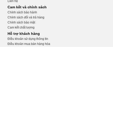
Liên hệ
Cam kết và chính sách
Chính sách bảo hành
Chính sách đổi và trả hàng
Chính sách bảo mật
Cam kết chất lượng
Hỗ trợ khách hàng
Điều khoản sử dụng thông tin
Điều khoản mua bán hàng hóa
Hướng dẫn tạo tài khoản
Hướng dẫn đặt hàng
CỬA HÀNG THIẾT BỊ Y TẾ KHÁNH
TRANG
Số 32, ngõ 34 Phương Mai, Đống Đa, Hà
Nội
0975.991.670
http://thietbiytekhanhtrang.com/
thietbiytekhanhtrang@gmail.com