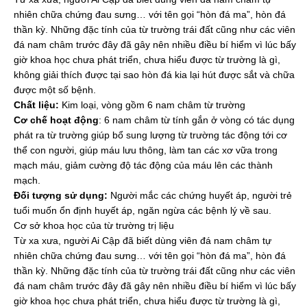
nhiên chữa chứng đau sưng… với tên gọi “hòn đá ma”, hòn đá
thần kỳ. Những đặc tính của từ trường trái đất cũng như các viên
đá nam châm trước đây đã gây nên nhiều điều bí hiểm vì lúc bấy
giờ khoa học chưa phát triển, chưa hiểu được từ trường là gì,
không giải thích được tại sao hòn đá kia lại hút được sắt và chữa
được một số bệnh.
Chất liệu:
Kim loại, vòng gồm 6 nam châm từ trường
Cơ chế hoạt động
: 6 nam châm từ tính gắn ở vòng có tác dụng
phát ra từ trường giúp bổ sung lượng từ trường tác động tới cơ
thể con người, giúp máu lưu thông, làm tan các xơ vữa trong
mạch máu, giảm cường độ tác động của máu lên các thành
mạch.
Đối tượng sử dụng:
Người mắc các chứng huyết áp, người trẻ
tuổi muốn ổn định huyết áp, ngăn ngừa các bệnh lý về sau.
Cơ sở khoa học của từ trường trị liệu
Từ xa xưa, người Ai Cập đã biết dùng viên đá nam châm tự
nhiên chữa chứng đau sưng… với tên gọi “hòn đá ma”, hòn đá
thần kỳ. Những đặc tính của từ trường trái đất cũng như các viên
đá nam châm trước đây đã gây nên nhiều điều bí hiểm vì lúc bấy
giờ khoa học chưa phát triển, chưa hiểu được từ trường là gì,