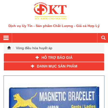
Dịch vụ Uy Tín - Sản phẩm Chất Lượng - Giá cả Hợp Lý
Vòng điều hòa huyết áp
HỖ TRỢ BÁO GIÁ
DANH MỤC SẢN PHẨM