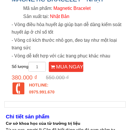
Mã sản phẩm:
Magnetic Bracelet
Sản xuất tại:
Nhật Bản
- Vòng điều hòa huyết áp giúp bạn dễ dàng kiểm soát
huyết áp ở chỉ số tốt
- Vòng có kích thước nhỏ gọn, đeo tay như một loại
trang sức
- Vòng dễ kết hợp với các trang phục khác nhau
MUA NGAY
Số lượng
380.000 ₫
550.000 ₫
HOTLINE:
0975.991.670
Chi tiết sản phẩm
Cơ sở khoa học của từ trường trị liệu
Từ xa xưa, người Ai Cập đã biết dùng viên đá nam châm tự