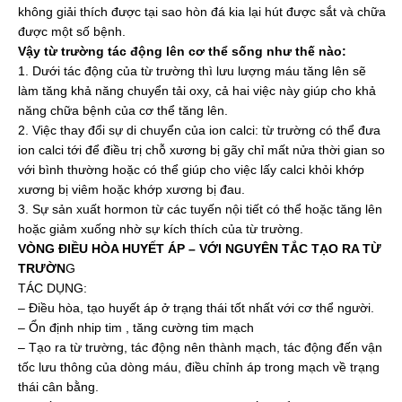
không giải thích được tại sao hòn đá kia lại hút được sắt và chữa
được một số bệnh.
Vậy từ trường tác động lên cơ thể sống như thế nào:
1. Dưới tác động của từ trường thì lưu lượng máu tăng lên sẽ
làm tăng khả năng chuyển tải oxy, cả hai việc này giúp cho khả
năng chữa bệnh của cơ thể tăng lên.
2. Việc thay đổi sự di chuyển của ion calci: từ trường có thể đưa
ion calci tới để điều trị chỗ xương bị gãy chỉ mất nửa thời gian so
với bình thường hoặc có thể giúp cho việc lấy calci khỏi khớp
xương bị viêm hoặc khớp xương bị đau.
3. Sự sản xuất hormon từ các tuyến nội tiết có thể hoặc tăng lên
hoặc giảm xuống nhờ sự kích thích của từ trường.
VÒNG ĐIỀU HÒA HUYẾT ÁP – VỚI NGUYÊN TẮC TẠO RA TỪ
TRƯỜN
G
TÁC DỤNG:
– Điều hòa, tạo huyết áp ở trạng thái tốt nhất với cơ thể người.
– Ổn định nhip tim , tăng cường tim mạch
– Tạo ra từ trường, tác động nên thành mạch, tác động đến vận
tốc lưu thông của dòng máu, điều chỉnh áp trong mạch về trạng
thái cân bằng.