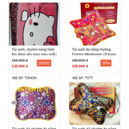
Túi sưởi, chườm nóng hình
Túi sưởi đa năng Hướng
thú đáng yêu giao màu ngẫu
Dương (Medinone) cỡ trung
nhiên
20x30 cm
150.000 đ
180.000 đ
20000
30%
130.000 đ
150.000 đ
Mã SP: TSHDN
Mã SP: TSTT
Túi sưởi, túi chườm đa năng
Túi sưởi, túi chườm đa năng