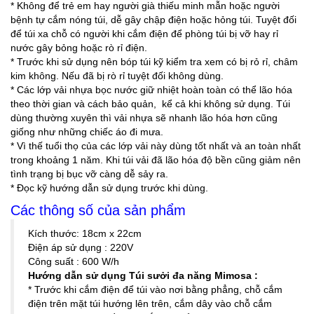
* Không để trẻ em hay người già thiếu minh mẫn hoặc người
bệnh tự cắm nóng túi, dễ gây chập điện hoặc hỏng túi. Tuyệt đối
để túi xa chỗ có người khi cắm điện để phòng túi bị vỡ hay rỉ
nước gây bỏng hoặc rò rỉ điện.
* Trước khi sử dụng nên bóp túi kỹ kiểm tra xem có bị rỏ rỉ, châm
kim không. Nếu đã bị rò rỉ tuyệt đối không dùng.
* Các lớp vải nhựa bọc nước giữ nhiệt hoàn toàn có thể lão hóa
theo thời gian và cách bảo quản, kể cả khi không sử dụng. Túi
dùng thường xuyên thì vải nhựa sẽ nhanh lão hóa hơn cũng
giống như những chiếc áo đi mưa.
* Vì thế tuổi thọ của các lớp vải này dùng tốt nhất và an toàn nhất
trong khoảng 1 năm. Khi túi vải đã lão hóa độ bền cũng giảm nên
tình trạng bị bục vỡ càng dễ sảy ra.
* Đọc kỹ hướng dẫn sử dụng trước khi dùng.
Các thông số của sản phẩm
Kích thước: 18cm x 22cm
Điện áp sử dụng : 220V
Công suất : 600 W/h
Hướng dẫn sử dụng Túi sưởi đa năng Mimosa :
* Trước khi cắm điện để túi vào nơi bằng phẳng, chỗ cắm
điện trên mặt túi hướng lên trên, cắm dây vào chỗ cắm