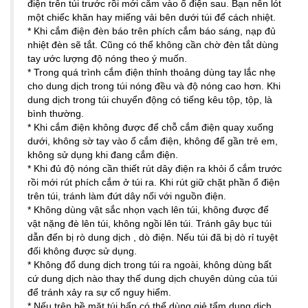
điện trên túi trước rồi mới cắm vào ổ điện sau. Bạn nên lót
một chiếc khăn hay miếng vải bên dưới túi để cách nhiệt.
* Khi cắm điện đèn báo trên phích cắm báo sáng, nạp đủ
nhiệt đèn sẽ tắt. Cũng có thể không cần chờ đèn tắt dùng
tay ước lượng độ nóng theo ý muốn.
* Trong quá trình cắm điện thỉnh thoảng dùng tay lắc nhẹ
cho dung dịch trong túi nóng đều và độ nóng cao hơn. Khi
dung dịch trong túi chuyển động có tiếng kêu tộp, tộp, là
bình thường.
* Khi cắm điện không được để chỗ cắm điện quay xuống
dưới, không sờ tay vào ổ cắm điện, không để gần trẻ em,
không sử dụng khi đang cắm điện.
* Khi đủ độ nóng cần thiết rút dây điện ra khỏi ổ cắm trước
rồi mới rút phích cắm ở túi ra. Khi rút giữ chặt phần ổ điện
trên túi, tránh làm đứt dây nối với nguồn điện.
* Không dùng vật sắc nhọn vạch lên túi, không được để
vật nặng đè lên túi, không ngồi lên túi. Tránh gây bục túi
dẫn đến bị rò dung dịch , dò điện. Nếu túi đã bị dò rỉ tuyệt
đối không được sử dụng.
* Không đổ dung dịch trong túi ra ngoài, không dùng bất
cứ dung dịch nào thay thế dung dịch chuyên dùng của túi
để tránh xảy ra sự cố nguy hiểm.
* Nếu trên bề mặt túi bẩn có thể dùng giẻ tẩm dung dịch