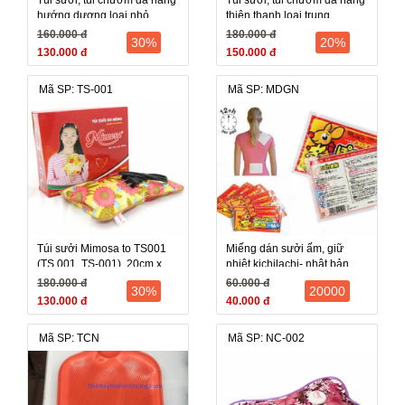
hướng dương loại nhỏ
thiên thanh loại trung
20x25cm
30x20cm
160.000 đ
180.000 đ
30%
20%
130.000 đ
150.000 đ
Mã SP: TS-001
Mã SP: MDGN
Túi sưởi Mimosa to TS001
Miếng dán sưởi ấm, giữ
(TS 001, TS-001), 20cm x
nhiệt kichilachi- nhật bản
30cm, giảm đau, thư giãn
180.000 đ
60.000 đ
30%
20000
130.000 đ
40.000 đ
Mã SP: TCN
Mã SP: NC-002