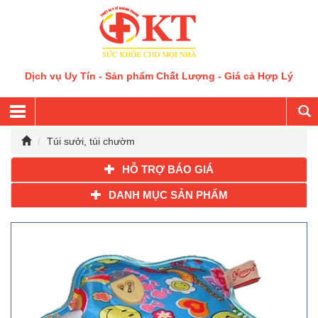
Dịch vụ Uy Tín - Sản phẩm Chất Lượng - Giá cả Hợp Lý
Túi sưởi, túi chườm
HỖ TRỢ BÁO GIÁ
DANH MỤC SẢN PHẨM