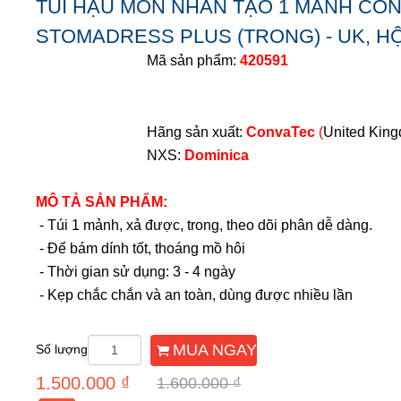
TÚI HẬU MÔN NHÂN TẠO 1 MẢNH CO
STOMADRESS PLUS (TRONG) - UK, HỘ
Mã sản phẩm:
420591
Hãng sản xuất:
ConvaTec
(
United Kin
NXS:
Dominica
MÔ TẢ SẢN PHẨM:
- Túi 1 mảnh, xả được, trong, theo dõi phân dễ dàng.
- Đế bám dính tốt, thoáng mồ hôi
- Thời gian sử dụng: 3 - 4 ngày
- Kẹp chắc chắn và an toàn, dùng được nhiều lần
MUA NGAY
Số lượng
1.500.000 ₫
1.600.000 ₫