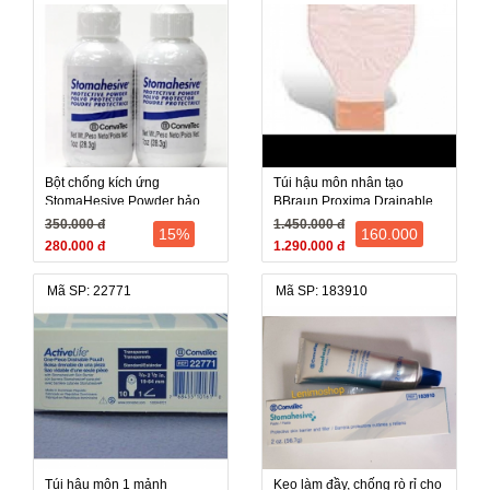
Bột chống kích ứng
Túi hậu môn nhân tạo
StomaHesive Powder bảo
BBraun Proxima Drainable
vệ da quanh hậu môn nhân
55410A (55410 A) - Pháp,
350.000 đ
1.450.000 đ
15%
160.000
tạo (ConvaTec)
hộp 30 cái
280.000 đ
1.290.000 đ
Mã SP: 22771
Mã SP: 183910
Túi hậu môn 1 mảnh
Keo làm đầy, chống rò rỉ cho