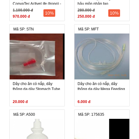
ConvaTec ActiveLife (trong) -
hậu môn nhân tạo
UK, hộp 10 cái
StomaHesive Paste
1.100.000 đ
280.000 đ
10%
10%
(ConvaTec)
970.000 đ
250.000 đ
Mã SP: STN
Mã SP: MFT
Dây cho ăn có nắp, dây
Dây cho ăn có nắp, dây
thông dạ dày Stomach Tube
thông dạ dày Mega Feeding
FGM
Tube
20.000 đ
6.000 đ
Mã SP: A500
Mã SP: 175635