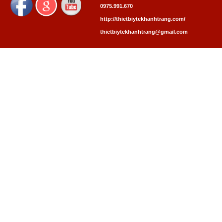
0975.991.670
http://thietbiytekhanhtrang.com/
thietbiytekhanhtrang@gmail.com