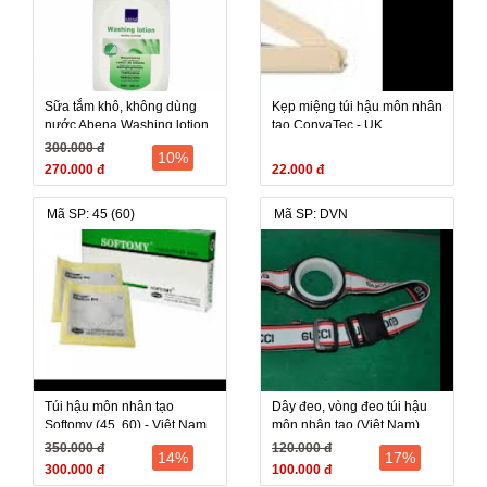
Sữa tắm khô, không dùng
Kẹp miệng túi hậu môn nhân
nước Abena Washing lotion
tạo ConvaTec - UK
500ml - Đan Mạch
300.000 đ
10%
270.000 đ
22.000 đ
Mã SP: 45 (60)
Mã SP: DVN
Túi hậu môn nhân tạo
Dây đeo, vòng đeo túi hậu
Softomy (45, 60) - Việt Nam
môn nhân tạo (Việt Nam)
350.000 đ
120.000 đ
14%
17%
300.000 đ
100.000 đ