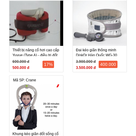
Thiết bị nâng cổ hơi cao cấp
Đai kéo giãn thông minh
Yuyue (Type A) - điều trị đốt
DiskDr Hàn Quốc WG-30,
sống cổ, đau nhức mỏi cổ
Điều trị đau lưng
600.000 đ
3.900.000 đ
17%
400.000
500.000 đ
3.500.000 đ
Mã SP: Crane
Khung kéo giãn đốt sống cổ