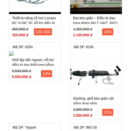
Thiết bị nâng cổ hơi Lucass
Đai kéo giãn – Điều trị đau
NC-9 (NC 9)- hỗ trợ điều trị
lưng Ahtos AH-7 (AH7, AH7)
đau, gáy, mỏi cổ
450.000 đ
1.350.000 đ
100.000
18%
350.000 đ
1.100.000 đ
Mã SP: GDN
Mã SP: KGN
Ghế tập dốc ngược, hỗ trợ
điều trị đau thắt lưng bằng
trọng lực tự thân
5.500.000 đ
10%
5.000.000 đ
Giường, ghế kéo giãn cột
sống (loại nhỏ)
3.800.000 đ
21%
3.000.000 đ
Mã SP: YtypeA
Mã SP: WG-30