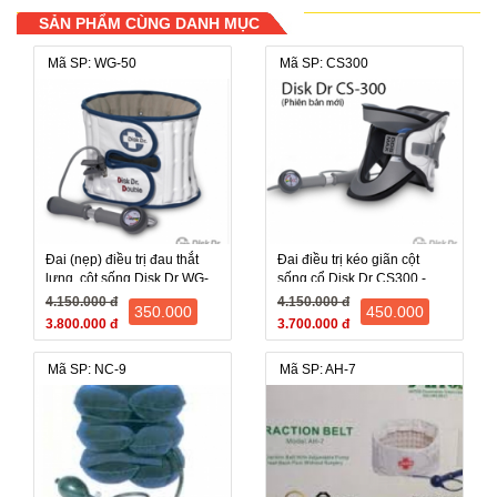
SẢN PHẨM CÙNG DANH MỤC
Mã SP: WG-50
Mã SP: CS300
Đai (nẹp) điều trị đau thắt
Đai điều trị kéo giãn cột
lưng, cột sống Disk Dr WG-
sống cổ Disk Dr CS300 -
50 (WG 50, WG50) - Hàn
Hàn Quốc , bảo hành 12
4.150.000 đ
4.150.000 đ
350.000
450.000
Quốc
tháng
3.800.000 đ
3.700.000 đ
Mã SP: NC-9
Mã SP: AH-7