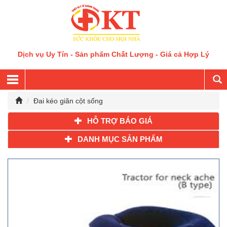
Dịch vụ Uy Tín - Sản phẩm Chất Lượng - Giá cả Hợp Lý
Đai kéo giãn cột sống
HỖ TRỢ BÁO GIÁ
DANH MỤC SẢN PHẨM