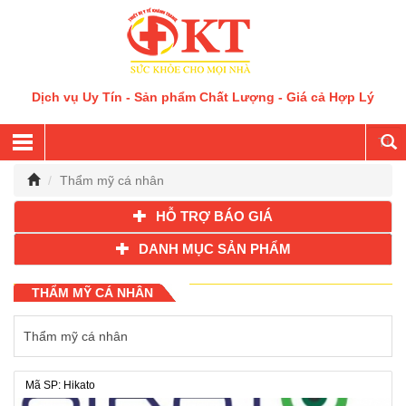
Dịch vụ Uy Tín - Sản phẩm Chất Lượng - Giá cả Hợp Lý
Thẩm mỹ cá nhân
HỖ TRỢ BÁO GIÁ
DANH MỤC SẢN PHẨM
THẨM MỸ CÁ NHÂN
Thẩm mỹ cá nhân
Mã SP: Hikato