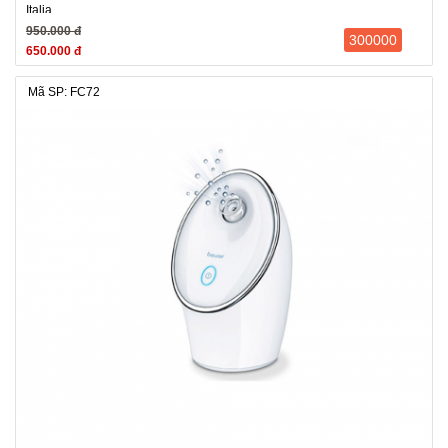
Italia
950.000 đ
300000
650.000 đ
Mã SP: FC72