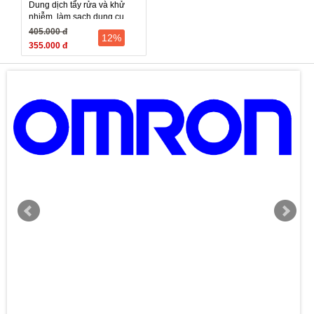
Dung dịch tẩy rửa và khử
nhiễm, làm sạch dụng cụ
Hexanios G+R (G R, GR) -
405.000 đ
12%
Pháp, 1 lít
355.000 đ