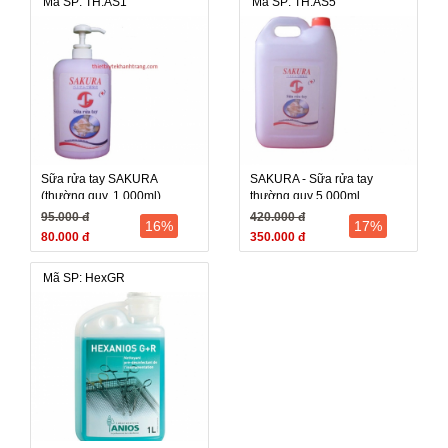
Mã SP: TH.AS1
Mã SP: TH.AS5
Sữa rửa tay SAKURA
SAKURA - Sữa rửa tay
(thường quy, 1.000ml)
thường quy 5.000ml
95.000 đ
420.000 đ
16%
17%
80.000 đ
350.000 đ
Mã SP: HexGR