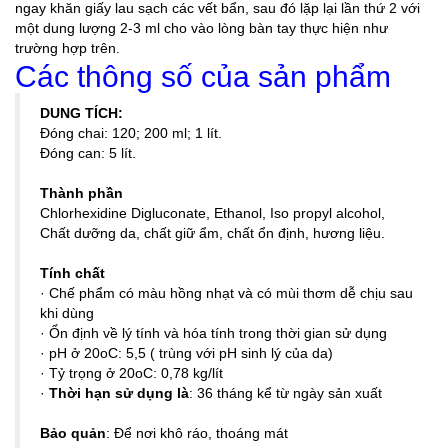
ngay khăn giấy lau sạch các vết bẩn, sau đó lặp lại lần thứ 2 với
một dung lượng 2-3 ml cho vào lòng bàn tay thực hiện như
trường hợp trên.
Các thông số của sản phẩm
DUNG TÍCH:
Đóng chai: 120; 200 ml; 1 lít.
Đóng can: 5 lít.
Thành phần
Chlorhexidine Digluconate, Ethanol, Iso propyl alcohol,
Chất dưỡng da, chất giữ ẩm, chất ổn định, hương liệu.
Tính chất
· Chế phẩm có màu hồng nhạt và có mùi thơm dễ chịu sau
khi dùng
· Ổn định về lý tính và hóa tính trong thời gian sử dụng
· pH ở 20oC: 5,5 ( trùng với pH sinh lý của da)
· Tỷ trọng ở 20oC: 0,78 kg/lít
·
Thời hạn sử dụng là
: 36 tháng kể từ ngày sản xuất
Bảo quản
: Để nơi khô ráo, thoáng mát