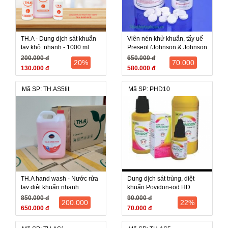
TH.A - Dung dịch sát khuẩn
Viên nén khử khuẩn, tẩy uế
tay khô, nhanh - 1000 ml
Presept (Johnson & Johnson
Medical)
200.000 đ
650.000 đ
20%
70.000
130.000 đ
580.000 đ
Mã SP: TH.AS5lit
Mã SP: PHD10
TH.A hand wash - Nước rửa
Dung dịch sát trùng, diệt
tay diệt khuẩn nhanh
khuẩn Povidon-iod HD,
5.000ml
dung tích 500ml
850.000 đ
90.000 đ
200.000
22%
650.000 đ
70.000 đ