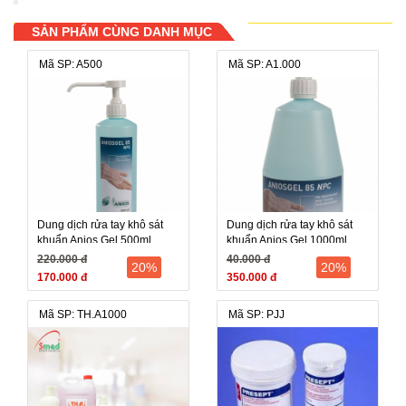
SẢN PHẨM CÙNG DANH MỤC
Mã SP: A500
Mã SP: A1.000
Dung dịch rửa tay khô sát
Dung dịch rửa tay khô sát
khuẩn Anios Gel 500ml
khuẩn Anios Gel 1000ml
220.000 đ
40.000 đ
20%
20%
170.000 đ
350.000 đ
Mã SP: TH.A1000
Mã SP: PJJ