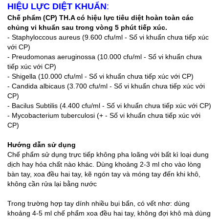
HIỆU LỰC DIỆT KHUẨN
:
Chế phẩm (CP) TH.A có hiệu lực tiêu diệt hoàn toàn các
chủng vi khuẩn sau trong vòng 5 phút tiếp xúc.
- Staphyloccous aureus (9.600 cfu/ml - Số vi khuẩn chưa tiếp xúc
với CP)
- Preudomonas aeruginossa (10.000 cfu/ml - Số vi khuẩn chưa
tiếp xúc với CP)
- Shigella (10.000 cfu/ml - Số vi khuẩn chưa tiếp xúc với CP)
- Candida albicaus (3.700 cfu/ml - Số vi khuẩn chưa tiếp xúc với
CP)
- Bacilus Subtilis (4.400 cfu/ml - Số vi khuẩn chưa tiếp xúc với CP)
- Mycobacterium tuberculosi (+ - Số vi khuẩn chưa tiếp xúc với
CP)
Hướng dẫn sử dụng
Chế phẩm sử dụng trực tiếp không pha loãng với bất kì loại dung
dịch hay hóa chất nào khác. Dùng khoảng 2-3 ml cho vào lòng
bàn tay, xoa đều hai tay, kẽ ngón tay và móng tay đến khi khô,
không cần rửa lại bằng nước
Trong trường hợp tay dính nhiều bụi bẩn, có vết nhơ: dùng
khoảng 4-5 ml chế phẩm xoa đều hai tay, không đợi khô mà dùng