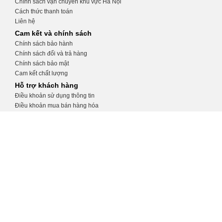
Chính sách vận chuyển khu vực Hà Nội
Cách thức thanh toán
Liên hệ
Cam kết và chính sách
Chính sách bảo hành
Chính sách đổi và trả hàng
Chính sách bảo mật
Cam kết chất lượng
Hỗ trợ khách hàng
Điều khoản sử dụng thông tin
Điều khoản mua bán hàng hóa
Hướng dẫn tạo tài khoản
Hướng dẫn đặt hàng
CỬA HÀNG THIẾT BỊ Y TẾ KHÁNH
TRANG
Số 32, ngõ 34 Phương Mai, Đống Đa, Hà
Nội
0975.991.670
http://thietbiytekhanhtrang.com/