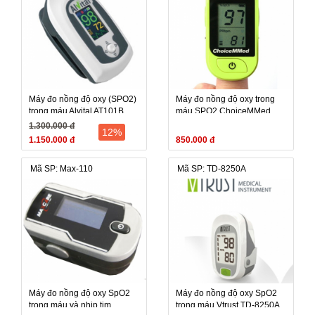
Máy đo nồng độ oxy (SPO2)
Máy đo nồng độ oxy trong
trong máu Alvital AT101B
máu SPO2 ChoiceMMed
(Alvital AT101 B, Alvital-
MD300C15D
1.300.000 đ
12%
AT101 B) - Đài Loan Máy đo
1.150.000 đ
850.000 đ
nồng độ oxy (SPO2) trong
máu Alvital AT101B (Alvital
Mã SP: Max-110
Mã SP: TD-8250A
AT101 B, Alvital-AT101 B)
Máy đo nồng độ oxy SpO2
Máy đo nồng độ oxy SpO2
trong máu và nhịp tim
trong máu Vtrust TD-8250A