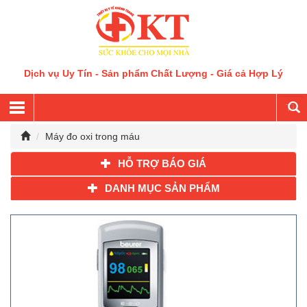
Dịch vụ Uy Tín - Sản phẩm Chất Lượng - Giá cả Hợp Lý
Máy đo oxi trong máu
HỖ TRỢ BÁO GIÁ
DANH MỤC SẢN PHẨM