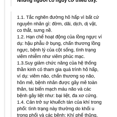
Những người có nguy cơ thiếu oxy.
1.1. Tắc nghẽn đường hô hấp vì bất cứ
nguyên nhân gì: đờm, dãi, dịch, dị vật,
co thắt, sưng nề.
1.2. Hạn chế hoạt động của lồng ngực ví
dụ: hậu phẫu ở bụng, chấn thương lồng
ngực, bệnh lý của cột sống, tình trạng
viêm nhiễm như viêm phúc mạc.
1.3.Suy giảm chức năng của hệ thống
thần kinh có tham gia quá trình hô hấp,
ví dụ: viêm não, chấn thương sọ não,
hôn mê, bệnh nhân được gây mê toàn
thân, tai biến mạch máu não và các
bệnh gây liệt như: bại liệt, đa xơ cứng.
1.4. Cản trở sự khuếch tán của khí trong
phổi: tình trạng này thường do khối u
trong phổi và các bệnh: Khí phế thũng,