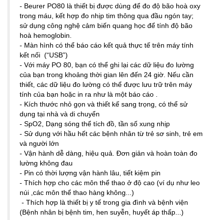
- Beurer PO80 là thiết bị được dùng để đo độ bão hoà oxy
trong máu, kết hợp đo nhịp tim thông qua đầu ngón tay;
sử dụng công nghệ cảm biến quang học để tính độ bão
hoà hemoglobin.
- Màn hình có thể báo cáo kết quả thực tế trên máy tính
kết nối (“USB”)
- Với máy PO 80, bạn có thể ghi lại các dữ liệu đo lường
của bạn trong khoảng thời gian lên đến 24 giờ. Nếu cần
thiết, các dữ liệu đo lường có thể được lưu trữ trên máy
tính của bạn hoặc in ra như là một báo cáo .
- Kích thước nhỏ gọn và thiết kế sang trọng, có thể sử
dụng tại nhà và di chuyển
- SpO2, Dạng sóng thể tích đồ, tần số xung nhịp
- Sử dụng với hầu hết các bệnh nhân từ trẻ sơ sinh, trẻ em
và người lớn
- Vận hành dễ dàng, hiệu quả. Đơn giản và hoàn toàn đo
lường không đau
- Pin có thời lượng vận hành lâu, tiết kiệm pin
- Thích hợp cho các môn thể thao ở độ cao (ví dụ như leo
núi ,các môn thể thao hàng không...)
- Thích hợp là thiết bị y tế trong gia đình và bệnh viện
(Bệnh nhân bị bệnh tim, hen suyễn, huyết áp thấp...)