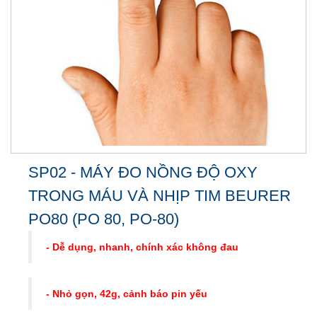
SP02 - MÁY ĐO NỒNG ĐỘ OXY
TRONG MÁU VÀ NHỊP TIM BEURER
PO80 (PO 80, PO-80)
- Dễ dụng, nhanh, chính xác không đau
- Nhỏ gọn, 42g, cảnh báo pin yếu