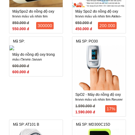
MáySpo2 đo nồng độ oxy
Máy Spo2 đo nồng độ oxy
trong máu và nhịp tim
trong máu và nhịp tim Akiko-
Kaneko chính hãng - bảo
bảo hành 12 tháng
850.000 đ
650.000 đ
300000
200.000
hành 12 tháng
550.000 đ
450.000 đ
Mã SP:
Mã SP: PO30
Máy đo nồng độ oxy trong
máu Oromi-Japan
600.000 đ
600.000 đ
SpO2 - Máy đo nồng độ oxy
trong máu và nhịp tim Beurer
PO30 (PO 30, PO-30) - Đức
1.590.000 đ
17%
1.590.000 đ
Mã SP: AT101 B
Mã SP: MD300C15D