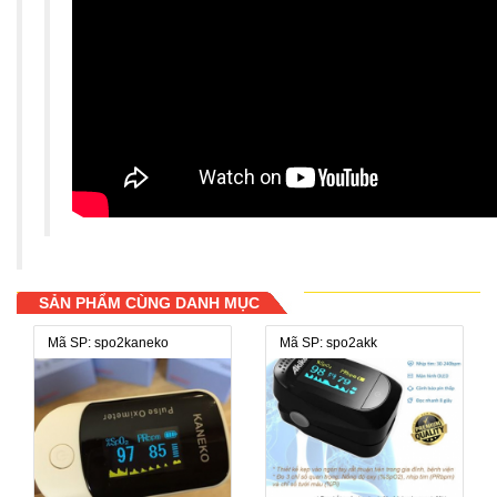
SẢN PHẨM CÙNG DANH MỤC
Mã SP: spo2kaneko
Mã SP: spo2akk