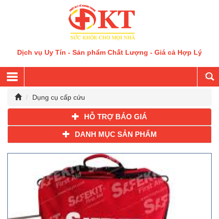
Dịch vụ Uy Tín - Sản phẩm Chất Lượng - Giá cả Hợp Lý
Dụng cụ cấp cứu
HỖ TRỢ BÁO GIÁ
DANH MỤC SẢN PHẨM