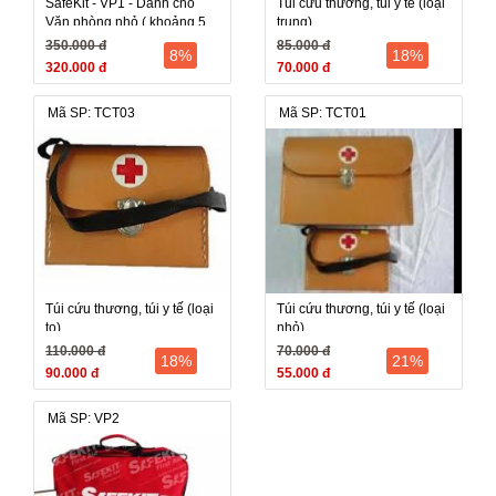
SafeKit - VP1 - Dành cho
Túi cứu thương, túi y tế (loại
Văn phòng nhỏ ( khoảng 5
trung)
người)
350.000 đ
85.000 đ
8%
18%
320.000 đ
70.000 đ
Mã SP: TCT03
Mã SP: TCT01
Túi cứu thương, túi y tế (loại
Túi cứu thương, túi y tế (loại
to)
nhỏ)
110.000 đ
70.000 đ
18%
21%
90.000 đ
55.000 đ
Mã SP: VP2