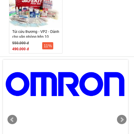
Túi cứu thương - VP2 - Dành
cho văn phòng trên 10
người
550.000 đ
11%
490.000 đ