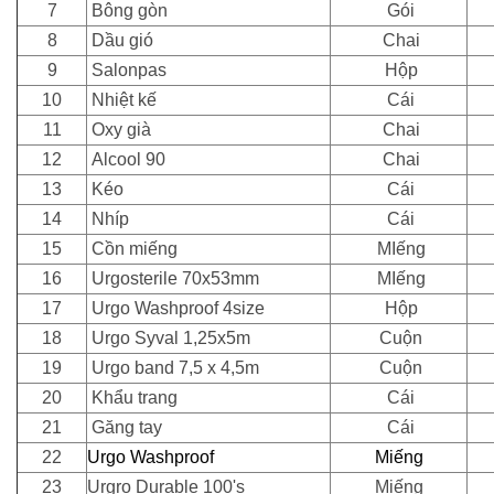
7
Bông gòn
Gói
8
Dầu gió
Chai
9
Salonpas
Hộp
10
Nhiệt kế
Cái
11
Oxy già
Chai
12
Alcool 90
Chai
13
Kéo
Cái
14
Nhíp
Cái
15
Cồn miếng
MIếng
16
Urgosterile 70x53mm
MIếng
17
Urgo Washproof 4size
Hộp
18
Urgo Syval 1,25x5m
Cuộn
19
Urgo band 7,5 x 4,5m
Cuộn
20
Khẩu trang
Cái
21
Găng tay
Cái
22
Urgo Washproof
Miếng
23
Urgro Durable 100's
Miếng