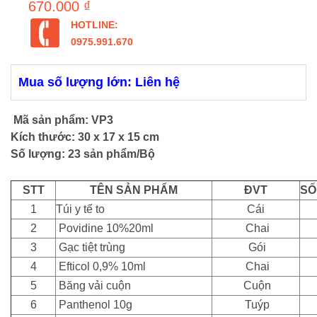
670.000 ₫
HOTLINE:
0975.991.670
Mua số lượng lớn: Liên hệ
Mã sản phẩm: VP3
Kích thước: 30 x 17 x 15 cm
Số lượng: 23 sản phẩm/Bộ
STT
TÊN SẢN PHẨM
ĐVT
SỐ
1
Túi y tế to
Cái
2
Povidine 10%20ml
Chai
3
Gạc tiệt trùng
Gói
4
Efticol 0,9% 10ml
Chai
5
Băng vải cuộn
Cuộn
6
Panthenol 10g
Tuýp