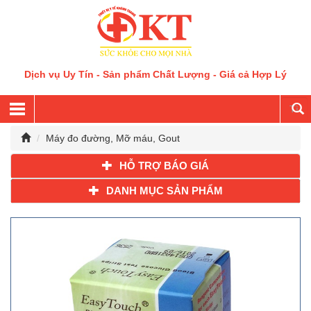
Dịch vụ Uy Tín - Sản phẩm Chất Lượng - Giá cả Hợp Lý
Máy đo đường, Mỡ máu, Gout
HỖ TRỢ BÁO GIÁ
DANH MỤC SẢN PHẨM