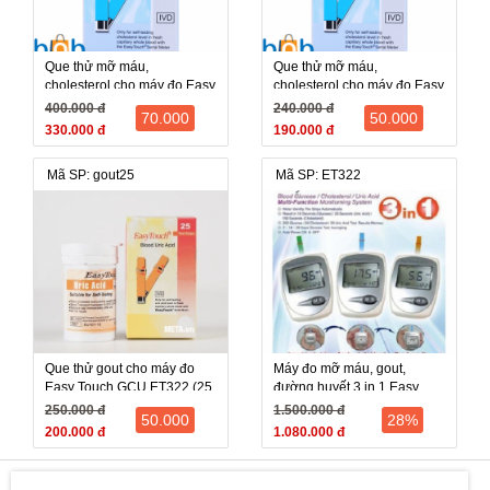
Que thử mỡ máu,
Que thử mỡ máu,
cholesterol cho máy đo Easy
cholesterol cho máy đo Easy
Touch GCU ET322 (10 que)
Touch GCU ET322 (5 que)
400.000 đ
240.000 đ
70.000
50.000
330.000 đ
190.000 đ
Mã SP: gout25
Mã SP: ET322
Que thử gout cho máy đo
Máy đo mỡ máu, gout,
Easy Touch GCU ET322 (25
đường huyết 3 in 1 Easy
que)
Touch ET322
250.000 đ
1.500.000 đ
50.000
28%
200.000 đ
1.080.000 đ