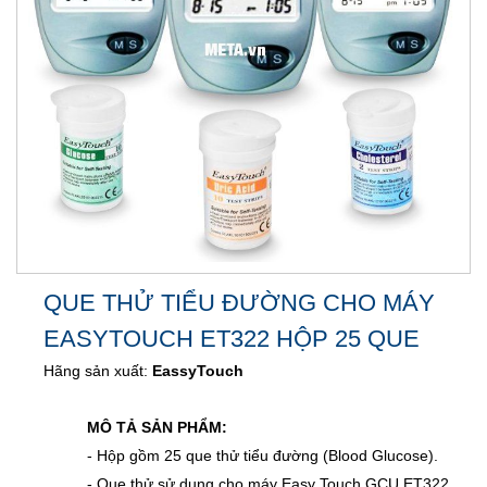
QUE THỬ TIỂU ĐƯỜNG CHO MÁY
EASYTOUCH ET322 HỘP 25 QUE
Hãng sản xuất:
EassyTouch
MÔ TẢ SẢN PHẨM:
- Hộp gồm 25 que thử tiểu đường (Blood Glucose).
- Que thử sử dụng cho máy Easy Touch GCU ET322