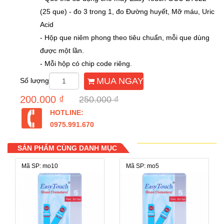
(25 que) - đo 3 trong 1, đo Đường huyết, Mỡ máu, Uric
Acid
- Hộp que niêm phong theo tiêu chuẩn, mỗi que dùng
được một lần.
- Mỗi hộp có chip code riêng.
MUA NGAY
Số lượng
200.000 ₫
250.000 ₫
HOTLINE:
0975.991.670
SẢN PHẨM CÙNG DANH MỤC
Mã SP: mo10
Mã SP: mo5