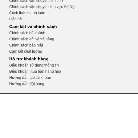
Chính sách vận chuyển liên tỉnh
Chính sách vận chuyển khu vực Hà Nội
Cách thức thanh toán
Liên hệ
Cam kết và chính sách
Chính sách bảo hành
Chính sách đổi và trả hàng
Chính sách bảo mật
Cam kết chất lượng
Hỗ trợ khách hàng
Điều khoản sử dụng thông tin
Điều khoản mua bán hàng hóa
Hướng dẫn tạo tài khoản
Hướng dẫn đặt hàng
CỬA HÀNG THIẾT BỊ Y TẾ KHÁNH
TRANG
Số 32, ngõ 34 Phương Mai, Đống Đa, Hà
Nội
0975.991.670