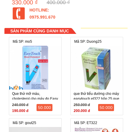
330.000 ₫
400.000 ₫
HOTLINE:
0975.991.670
SẢN PHẨM CÙNG DANH MỤC
Mã SP: mo5
Mã SP: Duong25
Que thử mỡ máu,
que thử tiểu đường cho máy
cholesterol cho máy đo Easy
easytouch et322 hộp 25 que
Touch GCU ET322 (5 que)
240.000 đ
250.000 đ
50.000
50.000
190.000 đ
200.000 đ
Mã SP: gout25
Mã SP: ET322