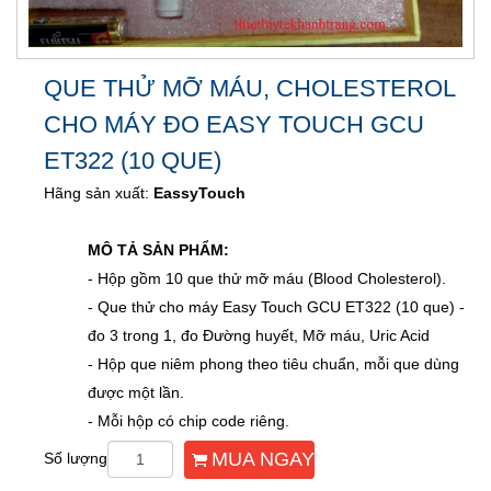
QUE THỬ MỠ MÁU, CHOLESTEROL
CHO MÁY ĐO EASY TOUCH GCU
ET322 (10 QUE)
Hãng sản xuất:
EassyTouch
MÔ TẢ SẢN PHẨM:
- Hộp gồm 10 que thử mỡ máu (Blood Cholesterol).
- Que thử cho máy Easy Touch GCU ET322 (10 que) -
đo 3 trong 1, đo Đường huyết, Mỡ máu, Uric Acid
- Hộp que niêm phong theo tiêu chuẩn, mỗi que dùng
được một lần.
- Mỗi hộp có chip code riêng.
MUA NGAY
Số lượng