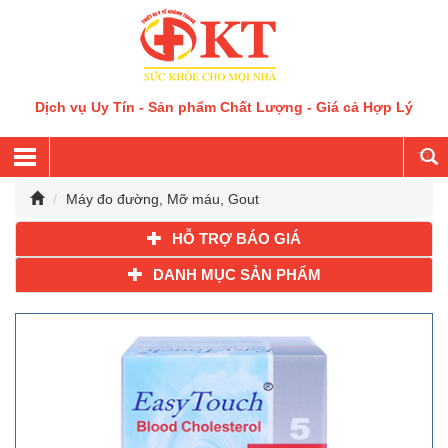
Dịch vụ Uy Tín - Sản phẩm Chất Lượng - Giá cả Hợp Lý
Máy đo đường, Mỡ máu, Gout
HỖ TRỢ BÁO GIÁ
DANH MỤC SẢN PHẨM