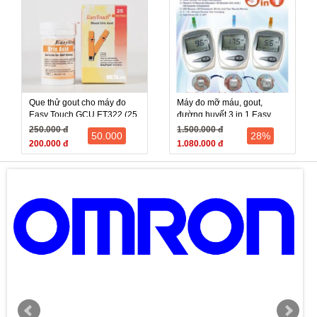
Que thử gout cho máy đo
Máy đo mỡ máu, gout,
Easy Touch GCU ET322 (25
đường huyết 3 in 1 Easy
que)
Touch ET322
250.000 đ
1.500.000 đ
50.000
28%
200.000 đ
1.080.000 đ