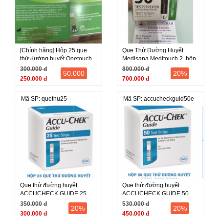
[Chính hãng] Hộp 25 que
Que Thử Đường Huyết
thử đường huyết Onetouch
Medisana Meditouch 2, hộp
select plus, nhập khẩu chính
50 que chính hãng
300.000 đ
800.000 đ
50.000
20%
ngạch 1 hộp
250.000 đ
700.000 đ
Mã SP: quethu25
Mã SP: accucheckguid50e
Que thử đường huyết
Que thử đường huyết
ACCUCHECK GUIDE 25
ACCUCHECK GUIDE 50
que
que
350.000 đ
530.000 đ
20%
20%
300.000 đ
450.000 đ