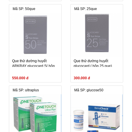
Mã SP: 50que
Mã SP: 25que
Que thử đường huyết
Que thử đường huyết
ARKRAY glucocard S( hộp
glucocard ( hộp 25 que)
50 que) , thay thế que thử
ARKRAY glucocard
550.000 đ
300.000 đ
Mã SP: ultraplus
Mã SP: glucose50