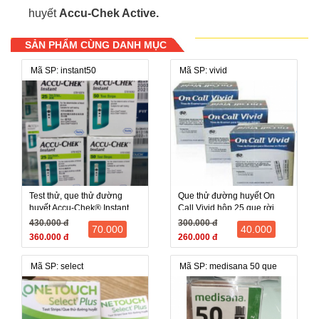
huyết
Accu-Chek Active.
SẢN PHẨM CÙNG DANH MỤC
Mã SP: instant50
Mã SP: vivid
Test thử, que thử đường
Que thử đường huyết On
huyết Accu-Chek® Instant
Call Vivid hộp 25 que rời
(Roche Mỹ) hộp 50 que
430.000 đ
300.000 đ
70.000
40.000
360.000 đ
260.000 đ
Mã SP: select
Mã SP: medisana 50 que