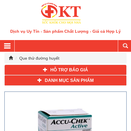
Dịch vụ Uy Tín - Sản phẩm Chất Lượng - Giá cả Hợp Lý
Que thử đường huyết
HỖ TRỢ BÁO GIÁ
DANH MỤC SẢN PHẨM