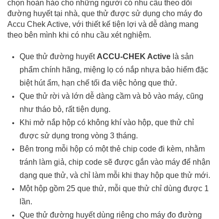
chọn hoàn hảo cho những người có nhu cầu theo dõi
đường huyết tại nhà, que thử được sử dụng cho máy đo
Accu Chek Active, với thiết kế tiện lợi và dễ dàng mang
theo bên mình khi có nhu cầu xét nghiệm.
Que thử đường huyết
ACCU-CHEK Active
là sản
phẩm chính hãng, miệng lọ có nắp nhựa bảo hiểm đặc
biệt hút ẩm, hạn chế tối đa việc hỏng que thử.
Que thử rời và lớn dễ dàng cầm và bỏ vào máy, cũng
như tháo bỏ, rất tiện dụng.
Khi mở nắp hộp có không khí vào hộp, que thử chỉ
được sử dụng trong vòng 3 tháng.
Bên trong mỗi hộp có một thẻ chip code đi kèm, nhằm
tránh làm giả, chip code sẽ được gắn vào máy để nhận
dạng que thử, và chỉ làm mỗi khi thay hộp que thử mới.
Một hộp gồm 25 que thử, mỗi que thử chỉ dùng được 1
lần.
Que thử đường huyết dùng riêng cho máy đo đường