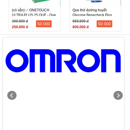
(có sẵn) ✅ ONETOUCH
Que thử đường huyết
ULTRA PLUS 25 QUE - Que
Glucose Benecheck Plus
thử đường huyết máy One
Đài Loan, Hộp 50 que
300.000 đ
650.000 đ
50.000
50.000
Touch Ultra Plus Flex
250.000 đ
600.000 đ