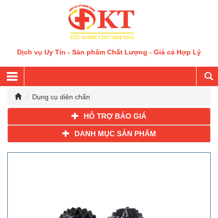
Dịch vụ Uy Tín - Sản phẩm Chất Lượng - Giá cả Hợp Lý
Dụng cụ diện chẩn
HỖ TRỢ BÁO GIÁ
DANH MỤC SẢN PHẨM