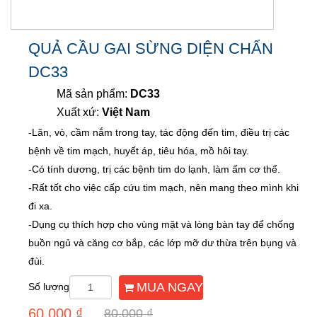
QUẢ CẦU GAI SỪNG DIỆN CHẨN
DC33
Mã sản phẩm:
DC33
Xuất xứ:
Việt Nam
-Lăn, vò, cầm nắm trong tay, tác động đến tim, điều trị các
bệnh về tim mạch, huyết áp, tiêu hóa, mồ hôi tay.
-Có tính dương, trị các bệnh tim do lạnh, làm ấm cơ thể.
-Rất tốt cho việc cấp cứu tim mạch, nên mang theo mình khi
đi xa.
-Dụng cụ thích hợp cho vùng mặt và lòng bàn tay để chống
buồn ngủ và căng cơ bắp, các lớp mỡ dư thừa trên bụng và
đùi.
MUA NGAY
Số lượng
60.000 ₫
80.000 ₫