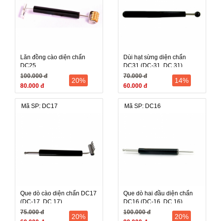
Lăn đồng cào diện chẩn
Dùi hạt sừng diện chẩn
DC25
DC31 (DC-31, DC 31)
100.000 đ
70.000 đ
20%
14%
80.000 đ
60.000 đ
Mã SP: DC17
Mã SP: DC16
Que dò cào diện chẩn DC17
Que dò hai đầu diện chẩn
(DC-17, DC 17)
DC16 (DC-16, DC 16)
75.000 đ
100.000 đ
20%
20%