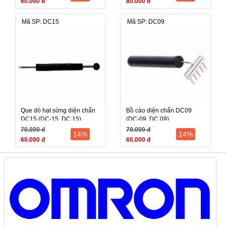
60.000 đ
80.000 đ
Mã SP: DC15
Mã SP: DC09
Que dò hạt sừng diện chẩn
Bồ cào diện chẩn DC09
DC15 (DC-15, DC 15)
(DC-09, DC 09)
70.000 đ
70.000 đ
14%
14%
60.000 đ
60.000 đ