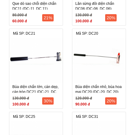
Que dò sao chổi diện chẩn
Lăn sừng đôi diện chẩn
DC11 (DC-11, DC 11)
DC06 (DC-06, DC 06)
80.000 đ
130.000 đ
21%
20%
60.000 đ
100.000 đ
Mã SP: DC21
Mã SP: DC20
Búa diện chẩn lớn, cán dẹp,
Búa diện chẩn nhỏ, búa hoa
cán tròn DC21 (DC-21, DC
mai DC20 (DC-20, DC 20)
21)
130.000 đ
120.000 đ
30%
20%
100.000 đ
90.000 đ
Mã SP: DC25
Mã SP: DC31