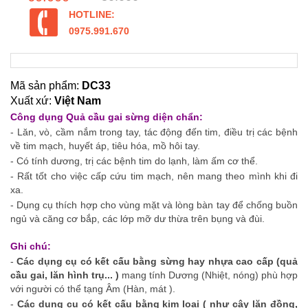
HOTLINE:
0975.991.670
Mã sản phẩm:
DC33
Xuất xứ:
Việt Nam
Công dụng Quả cầu gai sừng diện chẩn:
- Lăn, vò, cầm nắm trong tay, tác động đến tim, điều trị các bệnh
về tim mạch, huyết áp, tiêu hóa, mồ hôi tay.
- Có tính dương, trị các bệnh tim do lạnh, làm ấm cơ thể.
- Rất tốt cho việc cấp cứu tim mạch, nên mang theo mình khi đi
xa.
- Dụng cụ thích hợp cho vùng mặt và lòng bàn tay để chống buồn
ngủ và căng cơ bắp, các lớp mỡ dư thừa trên bụng và đùi.
Ghi chú:
-
Các dụng cụ có kết cấu bằng sừng hay nhựa cao cấp (quả
cầu gai, lăn hình trụ... )
mang tính Dương (Nhiệt, nóng) phù hợp
với người có thể tạng Âm (Hàn, mát ).
-
Các dụng cụ có kết cấu bằng kim loại ( như cây lăn đồng,