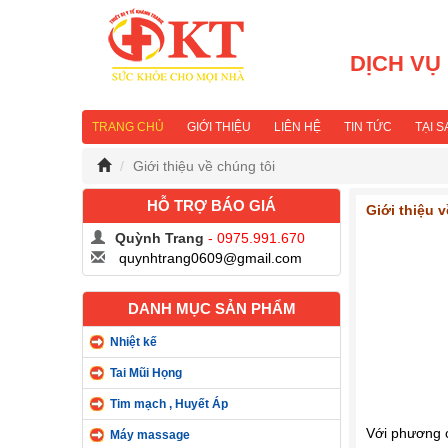
DỊCH VỤ
TRANG CHỦ
GIỚI THIỆU
LIÊN HỆ
TIN TỨC
TẠI 
Giới thiệu về chúng tôi
HỖ TRỢ BÁO GIÁ
Giới thiệu 
Quỳnh Trang
- 0975.991.670
quynhtrang0609@gmail.com
DANH MỤC SẢN PHẨM
Nhiệt kế
Tai Mũi Họng
Tim mạch , Huyết Áp
Với phương
Máy massage