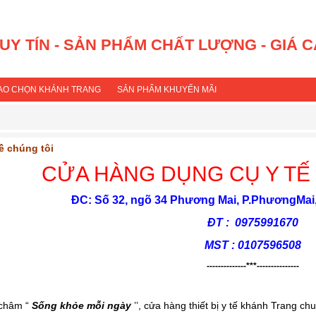
 UY TÍN - SẢN PHẨM CHẤT LƯỢNG - GIÁ 
SAO CHỌN KHÁNH TRANG
SẢN PHẨM KHUYẾN MÃI
về chúng tôi
CỬA HÀNG DỤNG CỤ Y TẾ
ĐC: Số 32, ngõ 34 Phương Mai, P.PhươngMai
ĐT : 0975991670
MST : 0107596508
--------------***---------------
 châm “
Sống khỏe mỗi ngày
’’, cửa hàng thiết bị y tế khánh Trang ch