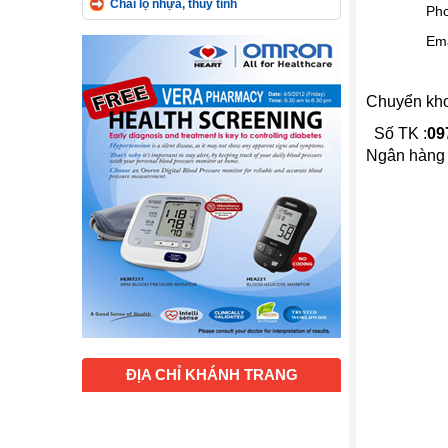
Chai lọ nhựa, thủy tinh
Pho
Emai
Chuyển kh
Số TK :
09
Ngân hàng
ĐỊA CHỈ KHÁNH TRANG