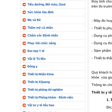
thủy tinh ch
Tiểu đường, Mỡ máu, Gout
trên thị trư
Sức khỏe Gia đình
Mẹ và Bé
- Máy đo huy
Thẩm mỹ cá nhân
- Thiết bị p
- Dụng cụ ph
Chăm sóc Bệnh nhân
- Dụng cụ th
Phục hồi chức năng
- Sảm phẩm c
Đai nẹp Y tế
- Thiết bị t
Vật lý Trị liệu
Đông y
Quý khách hà
Thiết bị Nhãn khoa
khỏe của gia
Thiết bị XQuang
Thông tin chi 
Thiết bị phòng thí nghiệm
Thiết bị y
Thiết bị Phòng khám - Bệnh viện
1. T
Vật tư y tế tiêu hao
Đ/c