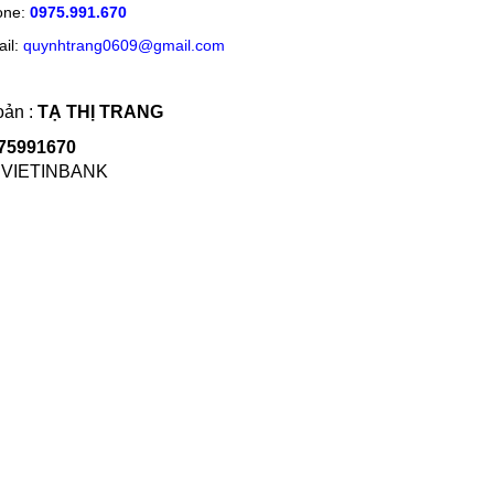
ne:
0975.991.670
l:
quynhtrang0609@gmail.com
oản :
TẠ THỊ TRANG
75991670
 VIETINBANK