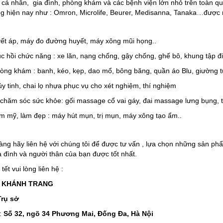
o cá nhân, gia đình, phòng khám và các bệnh viện lớn nhỏ trên toàn q
ờng hiện nay như : Omron, Microlife, Beurer, Medisanna, Tanaka…đượ
ết áp, máy đo đường huyết, máy xông mũi họng..
hục hồi chức năng : xe lăn, nạng chống, gậy chống, ghế bô, khung tập đi
òng khám : banh, kéo, kẹp, dao mổ, bông băng, quần áo Blu, giường tủ
ủy tinh, chai lọ nhựa phục vụ cho xét nghiệm, thí nghiệm
hăm sóc sức khỏe: gối massage cổ vai gáy, đai massage lưng bụng, t
hẩm mỹ, làm đẹp : máy hút mụn, trị mụn, máy xông tạo ẩm..
ng hãy liên hệ với chúng tôi để được tư vấn , lựa chọn những sản ph
 đình và người thân của bạn được tốt nhất.
tết vui lòng liên hệ :
 tế KHÁNH TRANG
rụ sở
:
Số 32, ngõ 34 Phương Mai, Đống Đa, Hà Nội