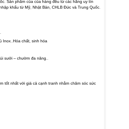
uốc. Sản phẩm của của hàng đều từ các hãng uy tín
c nhập khẩu từ Mỹ, Nhật Bản, CHLB Đức và Trung Quốc.
.
 Inox..
Hóa chất, sinh hóa
úi sưởi – chườm đa năng..
ẩm tốt nhất với giá cả cạnh tranh nhằm chăm sóc sức