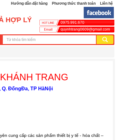
Hướng dẫn đặt hàng
Phương thức thanh toán
Liên hệ
CẢ HỢP LÝ
0975.991.670
quynhtrang0609@gmail.com
 KHÁNH TRANG
, Q. ĐốngĐa, TP HàNội
uyên cung cấp các sản phẩm thiết bị y tế - hóa chất –