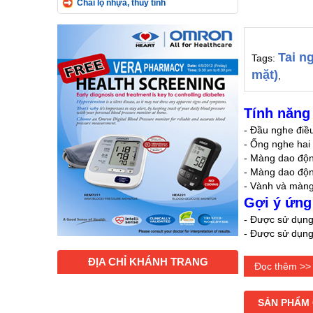
Chai lọ nhựa, thủy tinh
Tai n
Tags:
mặt)
,
Tính năng 
- Đầu nghe điều 
- Ống nghe hai
- Màng dao độn
- Màng dao động
- Vành và màng
Gợi ý ứng
- Được sử dụng 
- Được sử dụng
Tiện ích:
ĐỊA CHỈ KHÁNH TRANG
Đọc thêm >>
Ống nghe 3M™ L
và đĩa nghe (ch
Người sử dụng 
SẢN PHẨM
Tai nghe với th