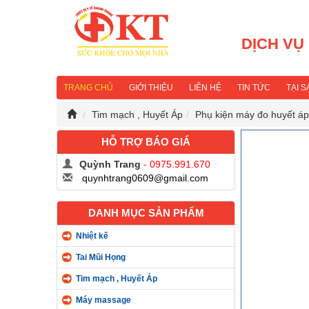
DỊCH VỤ
TRANG CHỦ
GIỚI THIỆU
LIÊN HỆ
TIN TỨC
TẠI 
Tim mạch , Huyết Áp
Phụ kiện máy đo huyết áp
HỖ TRỢ BÁO GIÁ
Quỳnh Trang
- 0975.991.670
quynhtrang0609@gmail.com
DANH MỤC SẢN PHẨM
Nhiệt kế
Tai Mũi Họng
Tim mạch , Huyết Áp
Máy massage