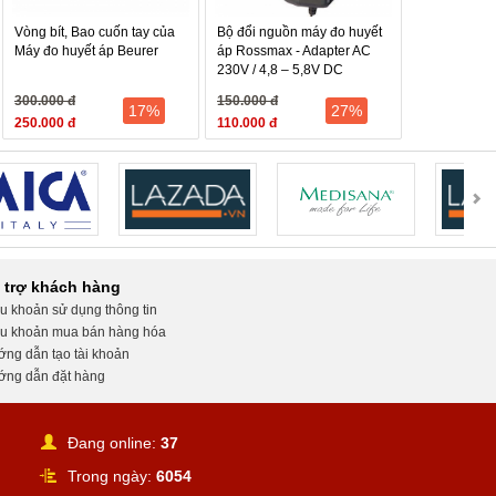
u chỉnh âm lượng trên một mặt làm tăng chức năng
Vòng bít, Bao cuốn tay của
Bộ đổi nguồn máy đo huyết
Máy đo huyết áp Beurer
áp Rossmax - Adapter AC
 dụng cảm giác thoải mái và cản tạp âm từ bên ngoài
230V / 4,8 – 5,8V DC
300.000 đ
150.000 đ
ụng tai nghe tự động vừa vặn với tai.
17%
27%
250.000 đ
110.000 đ
Littmann® được thiết kế với góc độ phù hợp đề khi sử
 trợ khách hàng
au, nên việc đeo ống nghe đúng cách sẽ cho chất lượng
u khoản sử dụng thông tin
u khoản mua bán hàng hóa
ng dẫn tạo tài khoản
mại và không đau tai người sử dụng. Đi kèm với ống
ng dẫn đặt hàng
ng có thể lựa chọn kích thước phù hợp.
ế dây nghe với mặt nghe theo dạng sọc nhằm tạo nên
Đang online:
37
Trong ngày:
6054
ng bình hoặc thấp, người sử dụng chỉ cần nhẹ nhàng