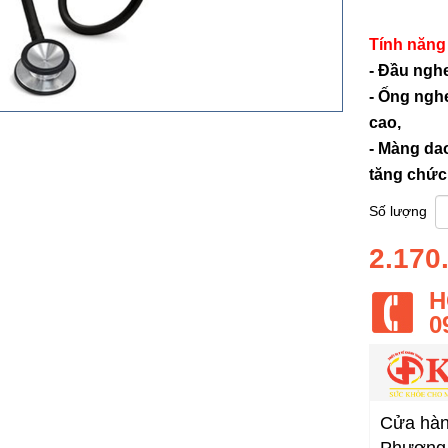
Bảo 
Tính năng 
- Đầu nghe
- Ống nghe
cao,
- Màng da
tăng chức
Số lượng
2.170
H
0
Cửa hàng