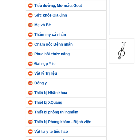
Tiểu đường, Mỡ máu, Gout
Sức khỏe Gia đình
Mẹ và Bé
Thẩm mỹ cá nhân
Chăm sóc Bệnh nhân
Phục hồi chức năng
Đai nẹp Y tế
Vật lý Trị liệu
Đông y
Thiết bị Nhãn khoa
Thiết bị XQuang
Thiết bị phòng thí nghiệm
Thiết bị Phòng khám - Bệnh viện
Vật tư y tế tiêu hao