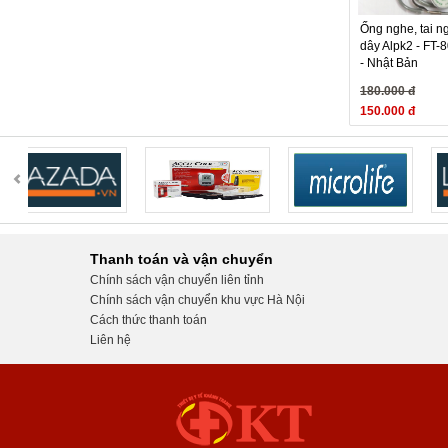
- Ống nghe
Ống nghe, tai ng
chuông truy
dây Alpk2 - FT-
- Tai nghe 
- Nhật Bản
hiệu quả.
180.000 đ
- Quai nghe
150.000 đ
- Thân thiệ
- Dây nghe
Tìm hiể
1- Bộ ống 
Bộ ống nghe
Thanh toán và vận chuyển
dụng tai ng
Chính sách vận chuyển liên tỉnh
âm thanh tố
Chính sách vận chuyển khu vực Hà Nội
2-Tai nghe
Cách thức thanh toán
3M™ Littma
Liên hệ
nghe là 1 
3-Quai ngh
Tất cả các
mối nối khí
4-Chuông n
Chế độ chuô