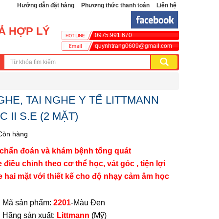
Hướng dẫn đặt hàng
Phương thức thanh toán
Liên hệ
CẢ HỢP LÝ
0975.991.670
quynhtrang0609@gmail.com
HE, TAI NGHE Y TẾ LITTMANN
 II S.E (2 MẶT)
Còn hàng
e chẩn đoán và khám bệnh tổng quát
 điều chỉnh theo cơ thể học, vát góc , tiện lợi
 hai mặt với thiết kế cho độ nhạy cảm âm học
n phẩm:
2201
-Màu Đen
sản xuất:
Littmann
(Mỹ)