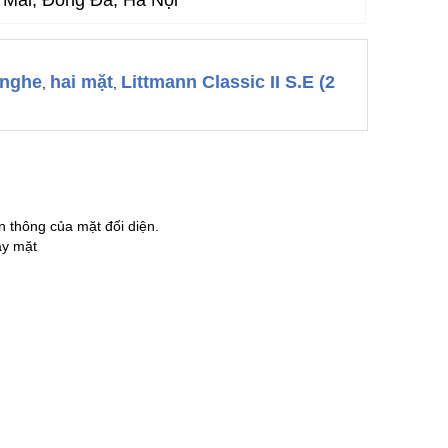
Mai, Đống Đa, Hà Nội
 nghe
hai mặt
Littmann Classic II S.E (2
,
,
 thông của mặt đối diện.
ay mặt
ết hợp cả tính năng của chuông nghe (cho tần số thấp)
hoải mái và cản tạp âm từ bên ngoài hiệu quả.