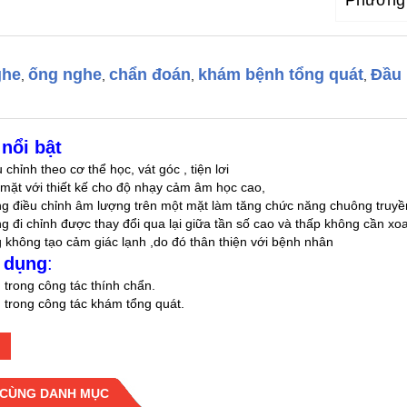
Phương 
ghe
ống nghe
chẩn đoán
khám bệnh tổng quát
Đầu
,
,
,
,
nổi bật
chỉnh theo cơ thể học, vát góc , tiện lơi
 mặt với thiết kế cho độ nhạy cảm âm học cao,
g điều chỉnh âm lượng trên một mặt làm tăng chức năng chuông truyền
 đi chỉnh được thay đổi qua lại giữa tần số cao và thấp không cần xo
 không tạo cảm giác lạnh ,do đó thân thiện với bệnh nhân
 dụng
:
trong công tác thính chẩn.
 trong công tác khám tổng quát.
ittmann® với thiết kế một mặt nhờ công nghệ màng nghe tần số kép k
o tần số cao).
không cần phải điều chỉnh tần số hay thay đổi mặt nghe.
 CÙNG DANH MỤC
iết kế độc quyền bằng chất liệu mềm mại cho người sử dụng cảm giác t