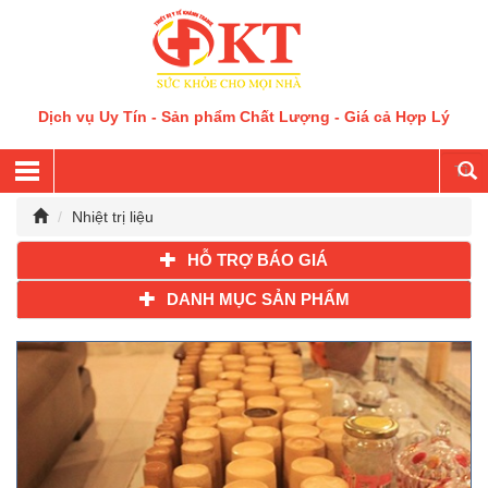
Dịch vụ Uy Tín - Sản phẩm Chất Lượng - Giá cả Hợp Lý
Nhiệt trị liệu
HỖ TRỢ BÁO GIÁ
DANH MỤC SẢN PHẨM