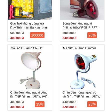
Giác hơi không dùng lửa
Bóng đèn hồng ngoại
Duy Thành (chữa đau lưng,
Philips 100W R95 IR E27 -
vai, cảm cúm, nhức mỏi, đau
Hà Lan
500.000 đ
300.000 đ
100000
20%
400.000 đ
230.000 đ
Mã SP: D-Lamp ON-Off
Mã SP: D-Lamp Dimmer
Chân đèn hồng ngoại công
Chân đèn hồng ngoại có
tắc TNE Dimmer 250W (Việt
chiết áp TNE Dimmer 250W
Nam)
(Việt Nam)
400.000 đ
430.000 đ
25%
25%
300.000 đ
320.000 đ