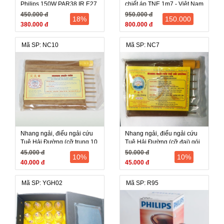
Philips 150W PAR38 IR E27
chiết áp TNE 1m7 - Việt Nam
- Hà Lan
( khồng kèm bóng đèn)
450.000 đ
950.000 đ
18%
150.000
380.000 đ
800.000 đ
Mã SP: NC10
Mã SP: NC7
Nhang ngải, điếu ngải cứu
Nhang ngải, điếu ngải cứu
Tuệ Hải Đường (cỡ trung 10
Tuệ Hải Đường (cỡ đại) gói
cây)
7 cây
45.000 đ
50.000 đ
10%
10%
40.000 đ
45.000 đ
Mã SP: YGH02
Mã SP: R95