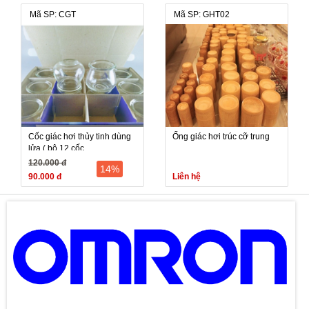
Mã SP: CGT
Mã SP: GHT02
Cốc giác hơi thủy tinh dùng
Ống giác hơi trúc cỡ trung
lửa ( bộ 12 cốc
120.000 đ
14%
90.000 đ
Liên hệ