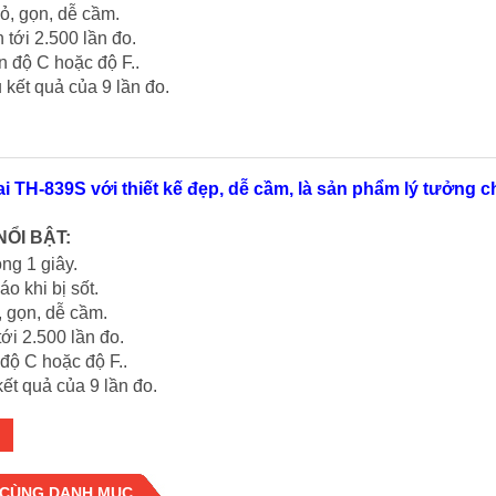
hỏ, gọn, dễ cầm.
n tới 2.500 lần đo.
n độ C hoặc độ F..
 kết quả của 9 lần đo.
ai TH-839S với thiết kế đẹp, dễ cầm, là sản phẩm lý tưởng c
NỔI BẬT:
ng 1 giây.
áo khi bị sốt.
, gọn, dễ cầm.
tới 2.500 lần đo.
 độ C hoặc độ F..
kết quả của 9 lần đo.
 CÙNG DANH MỤC