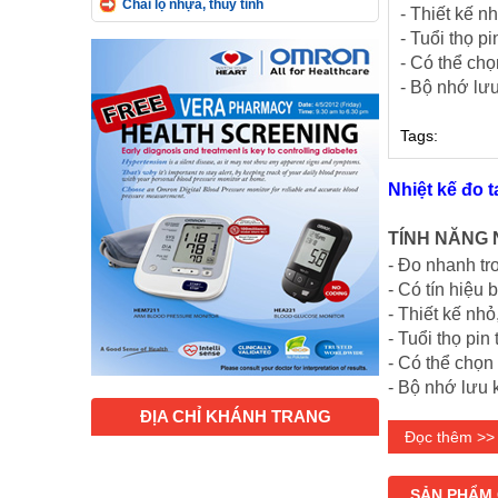
Chai lọ nhựa, thủy tinh
- Thiết kế n
- Tuổi thọ pi
- Có thể chọ
- Bộ nhớ lưu
Tags:
Nhiệt kế đo t
TÍNH NĂNG 
- Đo nhanh tro
- Có tín hiệu b
- Thiết kế nhỏ
- Tuổi thọ pin 
- Có thể chọn
- Bộ nhớ lưu 
ĐỊA CHỈ KHÁNH TRANG
Đọc thêm >>
SẢN PHẨM