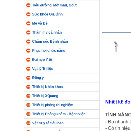
Tiểu đường, Mỡ máu, Gout
Sức khỏe Gia đình
Mẹ và Bé
Thẩm mỹ cá nhân
Chăm sóc Bệnh nhân
Phục hồi chức năng
Đai nẹp Y tế
Vật lý Trị liệu
Đông y
Thiết bị Nhãn khoa
Thiết bị XQuang
Nhiệt kế đo
Thiết bị phòng thí nghiệm
Thiết bị Phòng khám - Bệnh viện
TÍNH NĂNG
- Đo nhanh t
Vật tư y tế tiêu hao
- Có tín hiệu