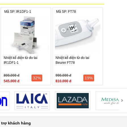
Mã SP: IR1DF1-1
Mã SP: FT78
Nhiệt kế điện tử đo tai
Nhiệt kế điện tử đo tai
IR1DF1-1
Beurer FT78
800.000 đ
990.000 đ
32%
19%
545.000 đ
810.000 đ
 trợ khách hàng