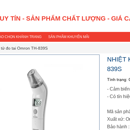
 UY TÍN - SẢN PHẨM CHẤT LƯỢNG - GIÁ 
SAO CHỌN KHÁNH TRANG
SẢN PHẨM KHUYẾN MÃI
n tử đo tai Omron TH-839S
NHIỆT 
839S
Tình trạng:
- Cảm biến
- Có tín hi
Mã sản ph
Xuất xứ: O
Bảo hành :