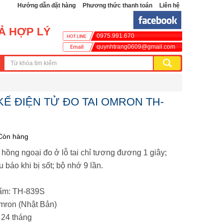
Hướng dẫn đặt hàng
Phương thức thanh toán
Liên hệ
CẢ HỢP LÝ
0975.991.670
quynhtrang0609@gmail.com
KẾ ĐIỆN TỬ ĐO TAI OMRON TH-
Còn hàng
 hồng ngoại đo ở lỗ tai chỉ tương đương 1 giây;
ệu báo khi bị sốt; bộ nhớ 9 lần.
ẩm: TH-839S
mron (Nhật Bản)
 24 tháng