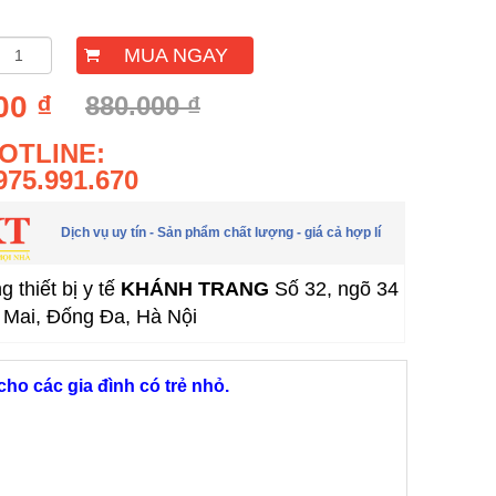
MUA NGAY
00 ₫
880.000 ₫
OTLINE:
975.991.670
Dịch vụ uy tín - Sản phẩm chất lượng - giá cả hợp lí
 thiết bị y tế
KHÁNH TRANG
Số 32, ngõ 34
Mai, Đống Đa, Hà Nội
cho các gia đình có trẻ nhỏ.