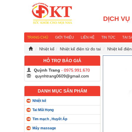
DỊCH VỤ
TRANG CHỦ
GIỚI THIỆU
LIÊN HỆ
TIN TỨC
TẠI 
Nhiệt kế
Nhiệt kế điện tử đo tai
Nhiệt kế điệ
HỖ TRỢ BÁO GIÁ
Quỳnh Trang
- 0975.991.670
quynhtrang0609@gmail.com
DANH MỤC SẢN PHẨM
Nhiệt kế
Tai Mũi Họng
Tim mạch , Huyết Áp
Máy massage