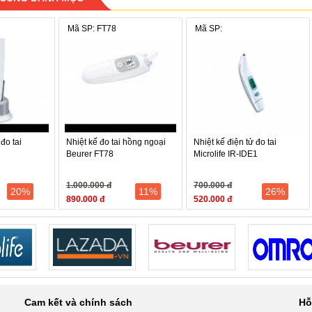
Mã SP: FT78
Mã SP:
đo tai
Nhiệt kế đo tai hồng ngoại
Nhiệt kế điện tử đo tai
Beurer FT78
Microlife IR-IDE1
1.000.000 đ
700.000 đ
20%
11%
26%
890.000 đ
520.000 đ
Cam kết và chính sách
Hỗ