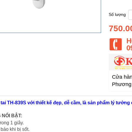
Số lượng
750.0
H
0
Cửa hàng
Phương 
 tai TH-839S với thiết kế đẹp, dễ cầm, là sản phẩm lý tưởng 
 NỔI BẬT:
rong 1 giây.
 báo khi bị sốt.