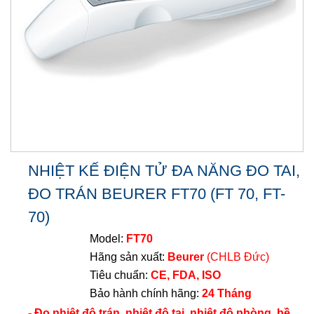
NHIỆT KẾ ĐIỆN TỬ ĐA NĂNG ĐO TAI,
ĐO TRÁN BEURER FT70 (FT 70, FT-
70)
Model:
FT70
Hãng sản xuất:
Beurer
(CHLB Đức)
Tiêu chuẩn:
CE, FDA, ISO
Bảo hành chính hãng:
24 Tháng
- Đo nhiệt độ trán, nhiệt độ tai, nhiệt độ phòng, bề