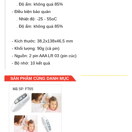
. Độ ẩm: không quá 85%
- Điều kiện bảo quản
. Nhiệt độ: -25 - 55oC
. Độ ẩm: không quá 85%
- Kích thước: 38,2x138x46,5 mm
- Khối lượng: 90g (cả pin)
- Nguồn: 2 pin AAA LR 03 (pin cúc)
- Bộ nhớ: 10 kết quả
SẢN PHẨM CÙNG DANH MỤC
Mã SP: FT65