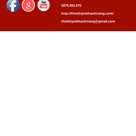
0975.991.670
http://thietbiytekhanhtrang.com/
thietbiytekhanhtrang@gmail.com