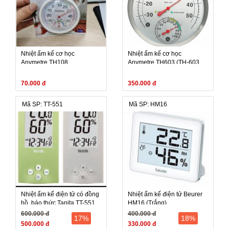
Nhiệt ẩm kế cơ học
Nhiệt ẩm kế cơ học
Anymetre TH108
Anymetre TH603 (TH-603,
TH 603) - hết hàng
70.000 đ
350.000 đ
Mã SP: TT-551
Mã SP: HM16
Nhiệt ẩm kế điện tử có đồng
Nhiệt ẩm kế điện tử Beurer
hồ, báo thức Tanita TT-551
HM16 (Trắng)
600.000 đ
400.000 đ
17%
18%
500.000 đ
330.000 đ