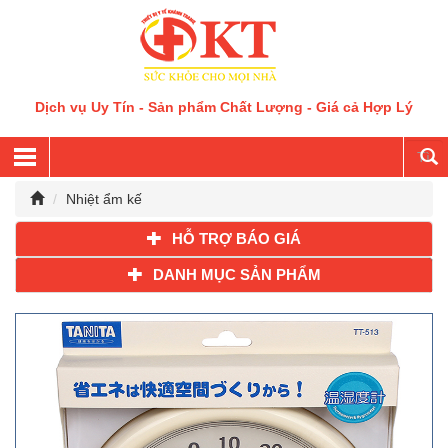
Dịch vụ Uy Tín - Sản phẩm Chất Lượng - Giá cả Hợp Lý
Nhiệt ẩm kế
HỖ TRỢ BÁO GIÁ
DANH MỤC SẢN PHẨM