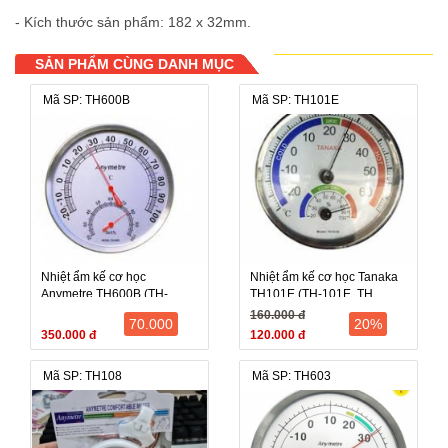
- Kích thước sản phẩm: 182 x 32mm.
SẢN PHẨM CÙNG DANH MỤC
Mã SP: TH600B
Mã SP: TH101E
Nhiệt ẩm kế cơ học
Nhiệt ẩm kế cơ học Tanaka
Anymetre TH600B (TH-
TH101E (TH-101E, TH
600B, TH 600B)
101E)
160.000 đ
70.000
20%
350.000 đ
120.000 đ
Mã SP: TH108
Mã SP: TH603