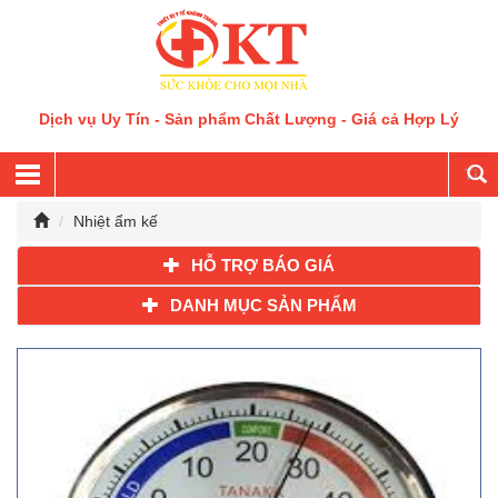
Dịch vụ Uy Tín - Sản phẩm Chất Lượng - Giá cả Hợp Lý
Nhiệt ẩm kế
HỖ TRỢ BÁO GIÁ
DANH MỤC SẢN PHẨM