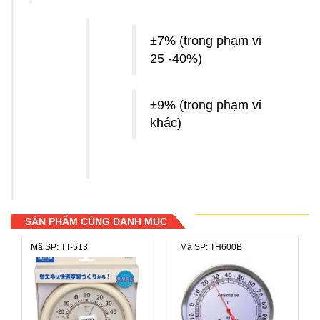
±7% (trong phạm vi
25 -40%)
±9% (trong phạm vi
khác)
SẢN PHẨM CÙNG DANH MỤC
Mã SP: TT-513
Mã SP: TH600B