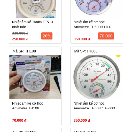
Nhiệt ẩm kế Tanita TT513
Nhiệt ẩm kế cơ học
nhật bản
Anymetre TH600B (TH-
600B, TH 600B)
330.000 đ
20%
70.000
250.000 đ
350.000 đ
Mã SP: TH108
Mã SP: TH603
Nhiệt ẩm kế cơ học
Nhiệt ẩm kế cơ học
Anymetre TH108
Anymetre TH603 (TH-603,
TH 603) - hết hàng
70.000 đ
350.000 đ