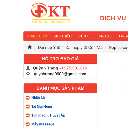
DỊCH VỤ
TRANG CHỦ
GIỚI THIỆU
LIÊN HỆ
TIN TỨC
TẠI 
Đai nẹp Y tế
Đai nẹp y tế Cổ - Vai
Nẹp cổ cứn
HỖ TRỢ BÁO GIÁ
Quỳnh Trang
- 0975.991.670
quynhtrang0609@gmail.com
DANH MỤC SẢN PHẨM
Nhiệt kế
Tai Mũi Họng
Tim mạch , Huyết Áp
Máy massage