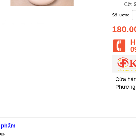
Cỡ:
S
Số lượng
180.0
H
0
Cửa hàng
Phương 
n phẩm
ng: