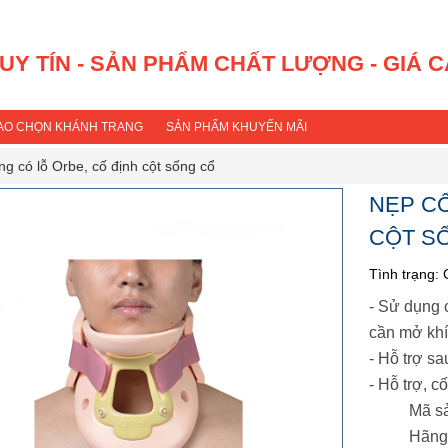
 UY TÍN - SẢN PHẨM CHẤT LƯỢNG - GIÁ 
SAO CHỌN KHÁNH TRANG
SẢN PHẨM KHUYẾN MÃI
g có lỗ Orbe, cố định cột sống cổ
NẸP CỔ
CỘT S
Tình trạng:
- Sử dụng 
cần mở khí
- Hỗ trợ sa
- Hỗ trợ, c
Mã s
Hãng