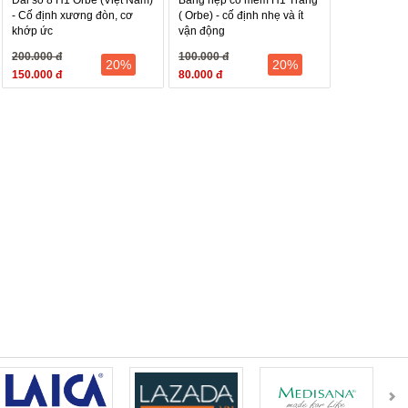
- Cố định xương đòn, cơ
( Orbe) - cố định nhẹ và ít
khớp ức
vận động
200.000 đ
100.000 đ
nh
20%
20%
150.000 đ
80.000 đ