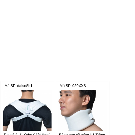
Mã SP: daiso8h1
Mã SP: 030XXS
cổ.
ở.
Đai số 8 H1 Orbe (Việt Nam)
Băng nẹp cổ mềm H1 Trắng