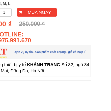
, M, L
MUA NGAY
00 ₫
250.000 ₫
OTLINE:
975.991.670
Dịch vụ uy tín - Sản phẩm chất lượng - giá cả hợp lí
 thiết bị y tế
KHÁNH TRANG
Số 32, ngõ 34
Mai, Đống Đa, Hà Nội