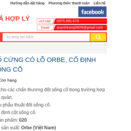
Hướng dẫn đặt hàng
Phương thức thanh toán
Liên hệ
CẢ HỢP LÝ
0975.991.670
quynhtrang0609@gmail.com
 CỨNG CÓ LỖ ORBE, CỐ ĐỊNH
ỐNG CỔ
Còn hàng
cho các chấn thương đốt sống cổ trong trường hợp
 quản.
u phẫu thuật đốt sống cổ.
ố định cột sống cổ.
ản phẩm:
020
 sản xuất:
Orbe (Việt Nam)