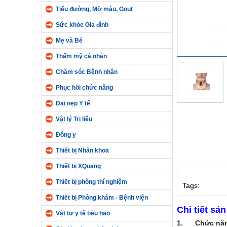
Tiểu đường, Mỡ máu, Gout
Sức khỏe Gia đình
Mẹ và Bé
Thẩm mỹ cá nhân
Chăm sóc Bệnh nhân
Phục hồi chức năng
Đai nẹp Y tế
Vật lý Trị liệu
Đông y
Thiết bị Nhãn khoa
Thiết bị XQuang
Thiết bị phòng thí nghiệm
Tags:
Thiết bị Phòng khám - Bệnh viện
Chi tiết sả
Vật tư y tế tiêu hao
1.
Chức nă