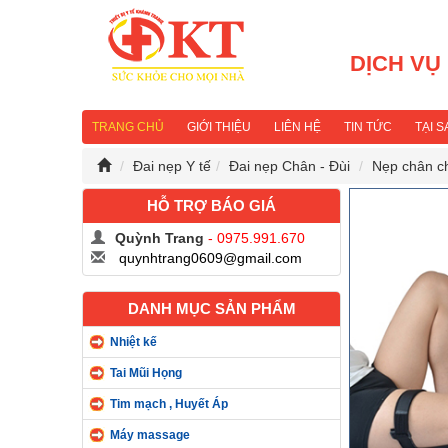
DỊCH VỤ
TRANG CHỦ
GIỚI THIỆU
LIÊN HỆ
TIN TỨC
TẠI 
Đai nẹp Y tế
Đai nẹp Chân - Đùi
Nẹp chân ch
HỖ TRỢ BÁO GIÁ
Quỳnh Trang
- 0975.991.670
quynhtrang0609@gmail.com
DANH MỤC SẢN PHẨM
Nhiệt kế
Tai Mũi Họng
Tim mạch , Huyết Áp
Máy massage