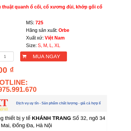
 thuật quanh ổ cối, cổ xương đùi, khớp gối cổ
S:
725
g sản xuất:
Orbe
ất xứ:
Việt Nam
ize:
S, M, L, XL
MUA NGAY
00 ₫
OTLINE:
975.991.670
Dịch vụ uy tín - Sản phẩm chất lượng - giá cả hợp lí
 thiết bị y tế
KHÁNH TRANG
Số 32, ngõ 34
Mai, Đống Đa, Hà Nội