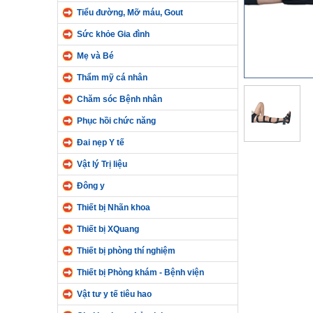
Tiểu đường, Mỡ máu, Gout
Sức khỏe Gia đình
Mẹ và Bé
Thẩm mỹ cá nhân
Chăm sóc Bệnh nhân
Phục hồi chức năng
Đai nẹp Y tế
Vật lý Trị liệu
Đông y
Thiết bị Nhãn khoa
Thiết bị XQuang
Thiết bị phòng thí nghiệm
Thiết bị Phòng khám - Bệnh viện
Vật tư y tế tiêu hao