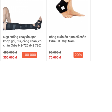
y cổ chân trước, rồi lên trên, xuống dưới, cố định từng
theo chỉ định của bác sỹ chuyên khoa.
ho từng thương tổn cụ thể theo chỉ định của bác sỹ chuyên
Nẹp chống xoay ổn định
Băng cuốn ổn định cổ chân
khớp gối, đùi, cẳng chân, cổ
Orbe H1, Việt Nam
chân Orbe H1-726 (H1 726)
450.000 đ
90.000 đ
100.000
20%
350.000 đ
70.000 đ