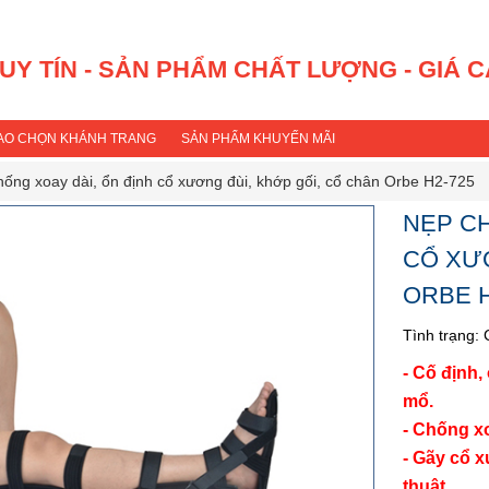
 UY TÍN - SẢN PHẨM CHẤT LƯỢNG - GIÁ 
SAO CHỌN KHÁNH TRANG
SẢN PHẨM KHUYẾN MÃI
ống xoay dài, ổn định cổ xương đùi, khớp gối, cổ chân Orbe H2-725
NẸP CH
CỔ XƯƠ
ORBE H
Tình trạng:
- Cố định
mổ.
- Chống x
- Gãy cổ 
thuật.