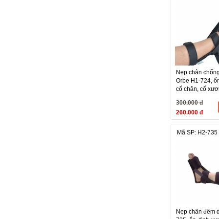
- Tư thế bệnh 
- Lấy nẹp ra kh
- Đeo, lắp nẹp 
nấc từ lỏng đến
- Kiểm tra cử đ
- Căn dặn bệnh 
khoa.
Nẹp chân chống
Orbe H1-724, ổ
cổ chân, cổ xươ
gối cổ chân
300.000 đ
260.000 đ
Mã SP: H2-735
Nẹp chân đêm d