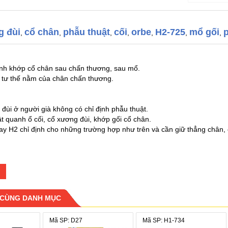
 đùi
cổ chân
phẫu thuật
cối
orbe
H2-725
mổ gối
,
,
,
,
,
,
,
định khớp cổ chân sau chấn thương, sau mổ.
 tư thế nằm của chân chấn thương.
đùi ở người già không có chỉ định phẫu thuật.
t quanh ổ cối, cổ xương đùi, khớp gối cổ chân.
ay H2 chỉ định cho những trường hợp như trên và cần giữ thẳng chân, 
 không dệt, vải có lỗ thoáng khí, vải tricot.
 nẹp hợp kim nhôm.
 CÙNG DANH MỤC
t, có thể giặt bằng tay trong nước có xà phòng, phơi khô nơi thoáng.
 sử dụng:
Mã SP: D27
Mã SP: H1-734