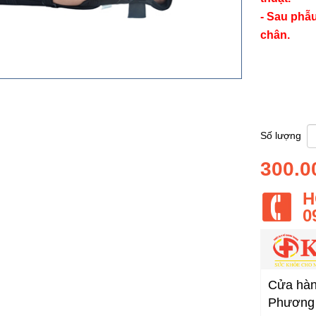
- Sau phẫu
chân.
M
Hãn
Xu
S
Số lượng
300.0
H
0
Cửa hàng
Phương 