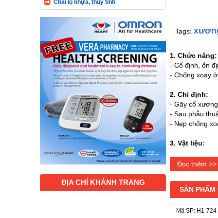
Chai lọ nhựa, thủy tinh
xương
Tags:
1. Chức năng:
- Cố định, ổn 
- Chống xoay ở
2. Chỉ định:
- Gãy cổ xương 
- Sau phẫu thuậ
- Nẹp chống xo
3. Vật liệu:
- Vải cotton, vải
- Khóa Velcro,
Đọc thêm >>
ĐỊA CHỈ KHÁNH TRANG
4. Bảo quản:
SẢN PHẨM
- Để nơi khô má
5. Hướng dẫn
Mã SP: H1-724