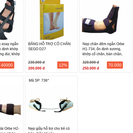
nhân: Ngồi hoặc nằm.
ỏi túi, mở rộng hoàn toàn các dây đai, kiểm tra dây đai ở tư thế mở.
nhẹ nhàng, tránh gây đau cho bệnh nhân tùy theo các tư thế. Cố định dâ
 chặt (đủ chắc, không gây đau hay chèn ép).
ộng các khớp liền kề ở tư thế cho phép đối với từng tổn thương cụ thể 
nhân giữ tư thế cố định cần thiết, kiểm tra định kỳ thời hạn cố định c
 xoay ngắn
BĂNG HỖ TRỢ CỔ CHÂN
Nẹp chân đêm ngắn Orbe
n định khớp
SEGO D27
H1-734, ổn định xương,
ng đùi, khớp
khớp cổ chân, bàn chân,
mắt cá
230.000 đ
320.000 đ
40000
12%
70.000
200.000 đ
250.000 đ
Mã SP: 736*
ài Orbe H2-
Nẹp giầy hỗ trợ cho trẻ có