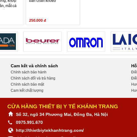
ương, khớp
bàn chân khoèo
ân, mắt cá
250.000 đ
Cam kết và chính sách
Hỗ
Chính sách bảo hành
Điề
Chính sách đổi và trả hàng
Điề
Chính sách bảo mật
Hướ
Cam kết chất lượng
Hướ
CỬA HÀNG THIẾT BỊ Y TẾ KHÁNH TRANG
Số 32, ngõ 34 Phương Mai, Đống Đa, Hà Nội
0975.991.670
http://thietbiytekhanhtrang.com/