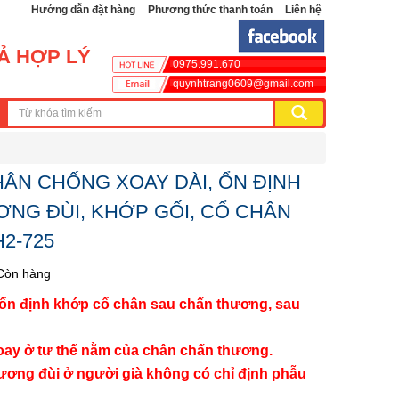
Hướng dẫn đặt hàng
Phương thức thanh toán
Liên hệ
CẢ HỢP LÝ
0975.991.670
quynhtrang0609@gmail.com
ÂN CHỐNG XOAY DÀI, ỔN ĐỊNH
NG ĐÙI, KHỚP GỐI, CỔ CHÂN
2-725
Còn hàng
, ổn định khớp cổ chân sau chấn thương, sau
oay ở tư thế nằm của chân chấn thương.
xương đùi ở người già không có chỉ định phẫu