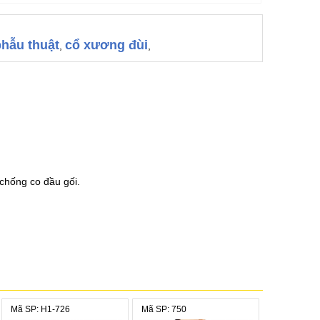
phẫu thuật
cổ xương đùi
,
,
chống co đầu gối.
 Không giặt và làm khô bằng máy.
Mã SP: H1-726
Mã SP: 750