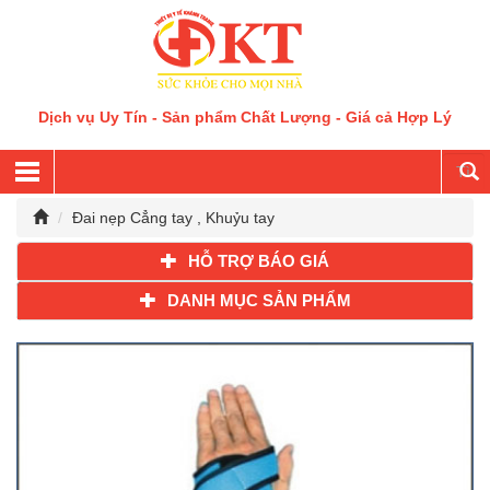
Dịch vụ Uy Tín - Sản phẩm Chất Lượng - Giá cả Hợp Lý
Đai nẹp Cẳng tay , Khuỷu tay
HỖ TRỢ BÁO GIÁ
DANH MỤC SẢN PHẨM