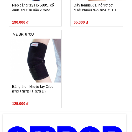
Nẹp cẳng tay H5 580S, cố
Dây tennis, đai hỗ trợ cơ
định, sơ cứu gãy xương,
dưới khuỷu tay Orbe 751U
bong gân, cơ khớp, rủ bàn
(751-U, 751 U)
tay
190.000 đ
65.000 đ
Mã SP: 670U
Băng thun khuỷu tay Orbe
670U (670-U, 670 U)
125.000 đ