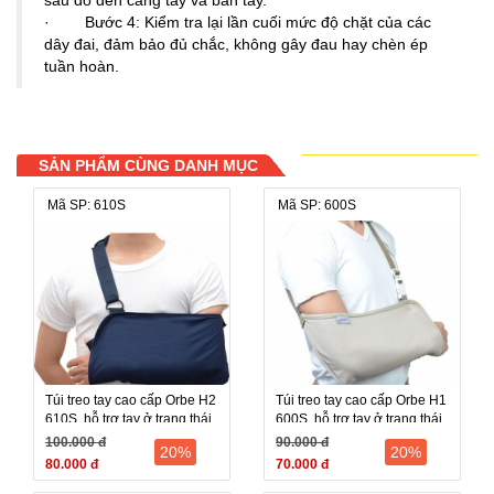
sau đó đến cẳng tay và bàn tay.
· Bước 4: Kiểm tra lại lần cuối mức độ chặt của các
dây đai, đảm bảo đủ chắc, không gây đau hay chèn ép
tuần hoàn.
SẢN PHẨM CÙNG DANH MỤC
Mã SP: 610S
Mã SP: 600S
Túi treo tay cao cấp Orbe H2
Túi treo tay cao cấp Orbe H1
610S, hỗ trợ tay ở trạng thái
600S, hỗ trợ tay ở trạng thái
nghỉ
nghỉ
100.000 đ
90.000 đ
20%
20%
80.000 đ
70.000 đ