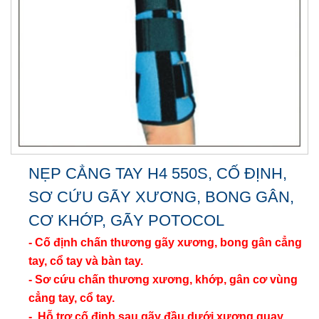
NẸP CẲNG TAY H4 550S, CỐ ĐỊNH,
SƠ CỨU GÃY XƯƠNG, BONG GÂN,
CƠ KHỚP, GÃY POTOCOL
- Cố định chấn thương gãy xương, bong gân cẳng
tay, cổ tay và bàn tay.
- Sơ cứu chấn thương xương, khớp, gân cơ vùng
cẳng tay, cổ tay.
- Hỗ trợ cố định sau gãy đầu dưới xương quay,