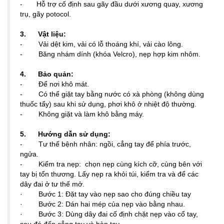
- Hỗ trợ cố định sau gãy đầu dưới xương quay, xương
trụ, gãy potocol.
3. Vật liệu:
- Vải dệt kim, vải có lỗ thoáng khí, vải cào lông.
- Băng nhám dính (khóa Velcro), nẹp hợp kim nhôm.
4. Bảo quản:
- Để nơi khô mát.
- Có thể giặt tay bằng nước có xà phòng (không dùng
thuốc tẩy) sau khi sử dụng, phơi khô ở nhiệt độ thường.
- Không giặt và làm khô bằng máy.
5. Hướng dẫn sử dụng:
- Tư thế bệnh nhân: ngồi, cẳng tay để phía trước,
ngửa.
- Kiểm tra nẹp: chọn nẹp cùng kích cỡ, cùng bên với
tay bị tổn thương. Lấy nẹp ra khỏi túi, kiểm tra và để các
dây đai ở tư thế mở.
· Bước 1: Đặt tay vào nẹp sao cho đúng chiều tay
· Bước 2: Dán hai mép của nẹp vào bằng nhau.
· Bước 3: Dùng dây đai cố định chặt nẹp vào cổ tay,