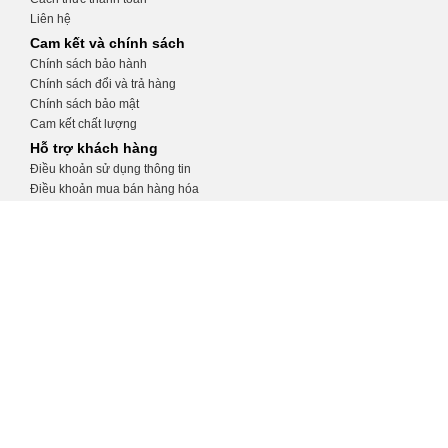
Liên hệ
Cam kết và chính sách
Chính sách bảo hành
Chính sách đổi và trả hàng
Chính sách bảo mật
Cam kết chất lượng
Hỗ trợ khách hàng
Điều khoản sử dụng thông tin
Điều khoản mua bán hàng hóa
Hướng dẫn tạo tài khoản
Hướng dẫn đặt hàng
CỬA HÀNG THIẾT BỊ Y TẾ KHÁNH
TRANG
Số 32, ngõ 34 Phương Mai, Đống Đa, Hà
Nội
0975.991.670
http://thietbiytekhanhtrang.com/
thietbiytekhanhtrang@gmail.com