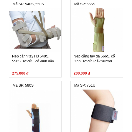
Mã SP: 540S, 550S
Mã SP: 566S
Nẹp cánh tay H3 540S,
Nẹp cẳng tay da 566S, cố
550S, sơ cứu, cố định gãy
định, sơ cứu gãy xương,
xương, bong gân dưới
bong gân, cơ khớp, gãy
xương cang tay
potocol
275.000 đ
200.000 đ
Mã SP: 580S
Mã SP: 751U