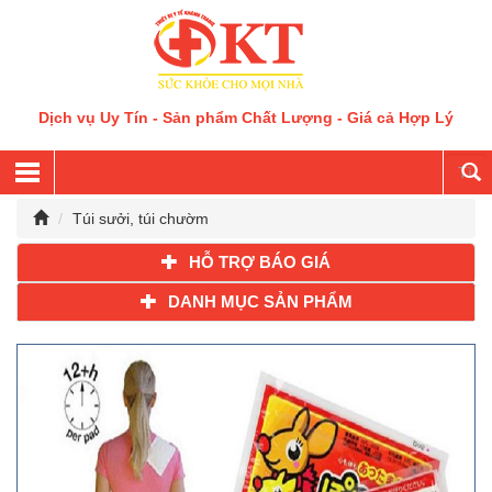
Dịch vụ Uy Tín - Sản phẩm Chất Lượng - Giá cả Hợp Lý
Túi sưởi, túi chườm
HỖ TRỢ BÁO GIÁ
DANH MỤC SẢN PHẨM