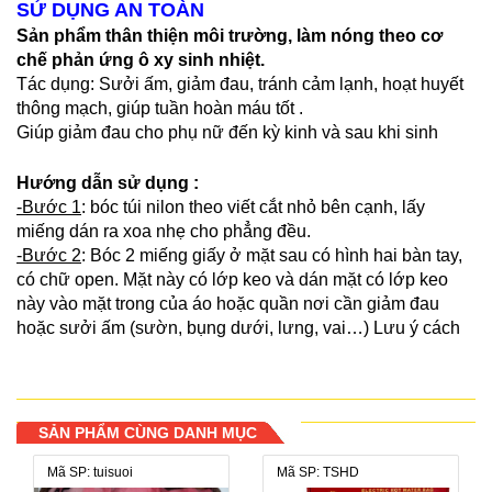
SỬ DỤNG AN TOÀN
Sản phẩm thân thiện môi trường, làm nóng theo cơ
chế phản ứng ô xy sinh nhiệt.
Tác dụng: Sưởi ấm, giảm đau, tránh cảm lạnh, hoạt huyết
thông mạch, giúp tuần hoàn máu tốt .
Giúp giảm đau cho phụ nữ đến kỳ kinh và sau khi sinh
Hướng dẫn sử dụng :
-Bước 1
: bóc túi nilon theo viết cắt nhỏ bên cạnh, lấy
miếng dán ra xoa nhẹ cho phẳng đều.
-Bước 2
: Bóc 2 miếng giấy ở mặt sau có hình hai bàn tay,
có chữ open. Mặt này có lớp keo và dán mặt có lớp keo
này vào mặt trong của áo hoặc quần nơi cần giảm đau
hoặc sưởi ấm (sườn, bụng dưới, lưng, vai…) Lưu ý cách
da một lớp quần áo mỏng để tránh bị bỏng rát.
Thời gian bắt đầu nóng khoảng 10-15 phút từ khi bóc lớp
nilon ra.
SẢN PHẨM CÙNG DANH MỤC
Lưu ý:
Mã SP: tuisuoi
Mã SP: TSHD
*Tuyệt đối không để bề mặt vải không dệt (là nơi tiếp xúc ô