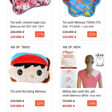
Túi sưởi, chườm ngải cứu
Túi sưởi Mimosa TS004 (TS
Mimosa NC002 (NC-002,
004, TS-004), Loại nhỏ,
NC 002), 18cm x 27cm, Sưởi
18cm x 22cm, giảm đau, thư
150.000 đ
130.000 đ
17%
15%
ấm, Giảm đau, Thư giãn
125.000 đ
110.000 đ
Mã SP: TB002
Mã SP: MDN
Túi sưởi thú bông Mimosa
Miếng dán sưởi ấm, giữ
nhiệt Mimosa MDN, loại nhỏ,
9x7cm x 05 miếng
170.000 đ
70.000 đ
12%
14%
150.000 đ
60.000 đ