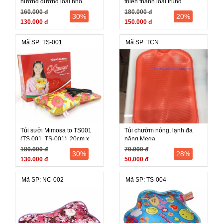
hướng dương loại nhỏ
thiên thanh loại trung
20x25cm
30x20cm
160.000 đ
180.000 đ
30%
20%
130.000 đ
150.000 đ
Mã SP: TS-001
Mã SP: TCN
Túi sưởi Mimosa to TS001
Túi chườm nóng, lạnh đa
(TS 001, TS-001), 20cm x
năng Mega
30cm, giảm đau, thư giãn
180.000 đ
70.000 đ
30%
28%
130.000 đ
50.000 đ
Mã SP: NC-002
Mã SP: TS-004