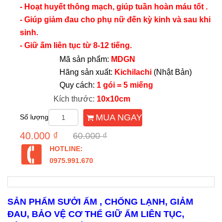
- Hoạt huyết thông mạch, giúp tuần hoàn máu tốt .
- Giúp giảm đau cho phụ nữ đến kỳ kinh và sau khi
sinh.
- Giữ ấm liên tục từ 8-12 tiếng.
Mã sản phẩm:
MDGN
Hãng sản xuất:
Kichilachi
(Nhật Bản)
Quy cách:
1 gói = 5 miếng
Kích thước:
10x10cm
MUA NGAY
Số lượng
40.000 ₫
60.000 ₫
HOTLINE:
0975.991.670
SẢN PHẨM SƯỞI ẤM , CHỐNG LẠNH, GIẢM
ĐAU, BẢO VỆ CƠ THỂ GIỮ ẤM LIÊN TỤC,