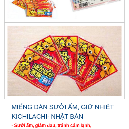
MIẾNG DÁN SƯỞI ẤM, GIỮ NHIỆT
KICHILACHI- NHẬT BẢN
- Sưởi ấm, giảm đau, tránh cảm lạnh,