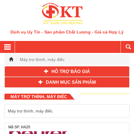
Dịch vụ Uy Tín - Sản phẩm Chất Lượng - Giá cả Hợp Lý
Máy trợ thính, máy điếc
HỖ TRỢ BÁO GIÁ
DANH MỤC SẢN PHẨM
MÁY TRỢ THÍNH, MÁY ĐIẾC
Máy trợ thính, máy điếc
Mã SP: HA20