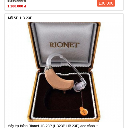
1.280.000 đ
130.000
1.100.000 đ
Mã SP: HB-23P
Máy trợ thính Rionet HB-23P (HB23P, HB 23P) đeo vành tai