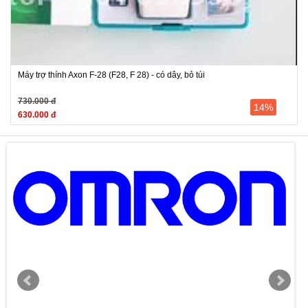
Máy trợ thính Axon F-28 (F28, F 28) - có dây, bỏ túi
730.000 đ
14%
630.000 đ