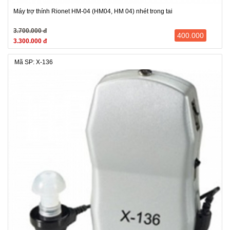
Máy trợ thính Rionet HM-04 (HM04, HM 04) nhét trong tai
3.700.000 đ
400.000
3.300.000 đ
Mã SP: X-136