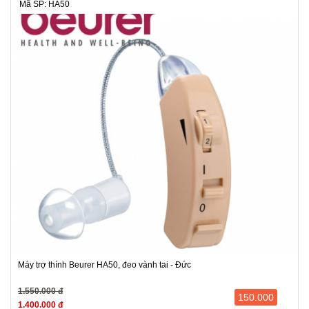
Mã SP: HA50
Máy trợ thính Beurer HA50, đeo vành tai - Đức
1.550.000 đ
150.000
1.400.000 đ