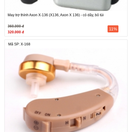
May trợ thính Axon X-136 (X136, Axon X 136) - có dây, bỏ túi
360.000 đ
11%
320.000 đ
Mã SP: X-168