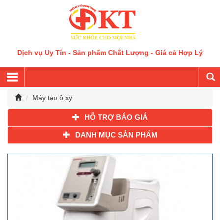
Dịch vụ Uy Tín - Sản phẩm Chất Lượng - Giá cả Hợp Lý
Máy tạo ô xy
HỖ TRỢ BÁO GIÁ
DANH MỤC SẢN PHẨM