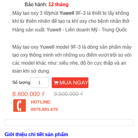
Bảo hành:
12 tháng
Máy tạo oxy 3 lít/phút
Yuwell
9F-3
l
à thiết bị lấy kh
ông
khí
từ thiên nhiên
để
tạo ra khí oxy cho bệnh nhân thở
Hãng sản xuất:
Yuwell
-
Liên doanh Mỹ - Trung Quốc
Máy tạo oxy
Yuwell
model 9F-3 là dòng sản phẩm máy
tạo oxy thông minh với những ưu điểm vượt trội so với
các model khác như: siêu nhẹ, độ ồn cực thấp và an
toàn khi sử dụng.
MUA NGAY
Số lượng
8.800.000 ₫
9.500.000 ₫
HOTLINE:
0975.991.670
Giới thiệu chi tiết sản phẩm