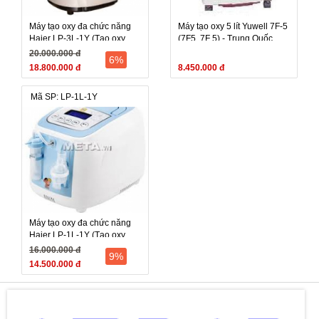
Máy tạo oxy đa chức năng
Máy tạo oxy 5 lít Yuwell 7F-5
Haier LP-3L-1Y (Tạo oxy,
(7F5, 7F 5) - Trung Quốc
Xông khí dung), 3lit
20.000.000 đ
6%
18.800.000 đ
8.450.000 đ
Mã SP: LP-1L-1Y
Máy tạo oxy đa chức năng
Haier LP-1L-1Y (Tạo oxy,
Xông khí dung, Tạo anion), 5
16.000.000 đ
9%
lit
14.500.000 đ