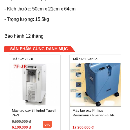
- Kích thước: 50cm x 21cm x 64cm
- Trọng lượng: 15,5kg
Bảo hành 12 tháng
SẢN PHẨM CÙNG DANH MỤC
Mã SP: 7F-3E
Mã SP: EverFlo
Máy tạo oxy 3 lít/phút Yuwell
Máy tạo oxy Philips
7F-3
Respironics EverFlo - 5 lits
6.500.000 đ
6%
6.100.000 đ
17.900.000 đ