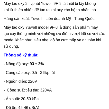
Máy tạo oxy 3 lít/phút
Yuwell
9F-3
l
à thiết bị lấy kh
ông
khí
từ thiên nhiên
để
tạo ra khí oxy cho bệnh nhân thở
Hãng sản xuất:
Yuwell
-
Liên doanh Mỹ - Trung Quốc
Máy tạo oxy
Yuwell
model 9F-3 là dòng sản phẩm máy
tạo oxy thông minh với những ưu điểm vượt trội so với các
model khác như: siêu nhẹ, độ ồn cực thấp và an toàn khi
sử dụng.
Thông số kỹ thuật:
- Nồng độ oxy:
93 ± 3%
- Cung cấp oxy: 0.5 - 3 lít/phút
- Nguồn điện: 220V
- Công suất tiêu thụ: 320VA
- Áp suất: 20-50 kPa
- Độ ồn: 45-46 dB(A)