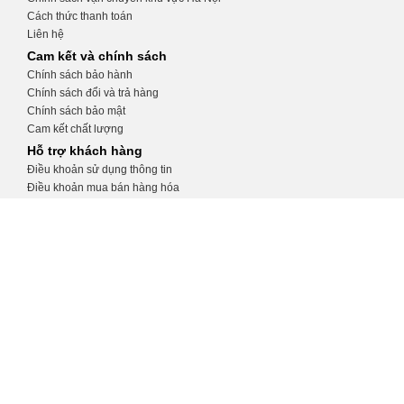
Cách thức thanh toán
Liên hệ
Cam kết và chính sách
Chính sách bảo hành
Chính sách đổi và trả hàng
Chính sách bảo mật
Cam kết chất lượng
Hỗ trợ khách hàng
Điều khoản sử dụng thông tin
Điều khoản mua bán hàng hóa
Hướng dẫn tạo tài khoản
Hướng dẫn đặt hàng
CỬA HÀNG THIẾT BỊ Y TẾ KHÁNH
TRANG
Số 32, ngõ 34 Phương Mai, Đống Đa, Hà
Nội
0975.991.670
http://thietbiytekhanhtrang.com/