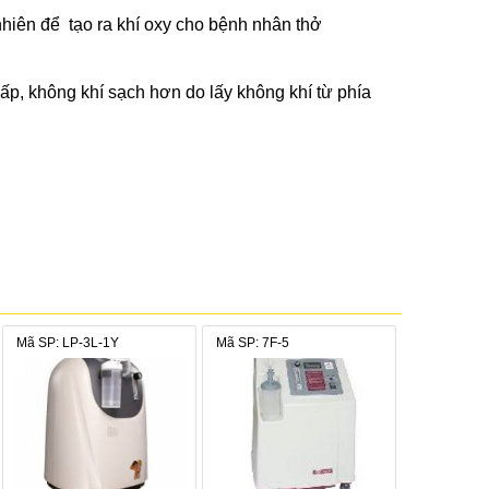
 nhiên để tạo ra khí oxy cho bệnh nhân thở
p, không khí sạch hơn do lấy không khí từ phía
Mã SP: LP-3L-1Y
Mã SP: 7F-5