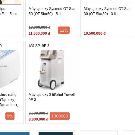
lips
Máy tạo oxy Sysmed OT-Star
Máy tạo oxy Sysmed OT-Star
Flo - 5 lits
50 (OT-Star50) - 5 lít
30 (OT-Star30) - 3 lít
13.000.000 đ
12%
11.500.000 đ
10.500.000 đ
1Y
Mã SP: 9F-3
 chức năng
Máy tạo oxy 3 lít/phút Yuwell
(Tạo oxy,
9F-3
Tạo anion),
9.500.000 đ
9%
1000000
8.800.000 đ