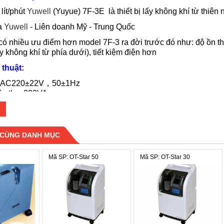
lít/phút
Yuwell
(Yuyue) 7F-3E là thiết bị lấy không khí từ thiên
a
Yuwell
-
Liên doanh Mỹ - Trung Quốc
ó nhiều ưu điểm hơn model 7F-3 ra đời trước đó như: độ ồn thấ
y không khí từ phía dưới), tiết kiệm điện hơn
 thuật:
: AC220±22V
，50±1Hz
êu thụ
: 320VA
cung cấp
: 0.5~3L/min
: 93%±3%
0~50kPa
dB (A)
 CÙNG DANH MỤC
56m x 40cm x 71cm
Mã SP: OT-Star 50
Mã SP: OT-Star 30
 :
26kg
tháng