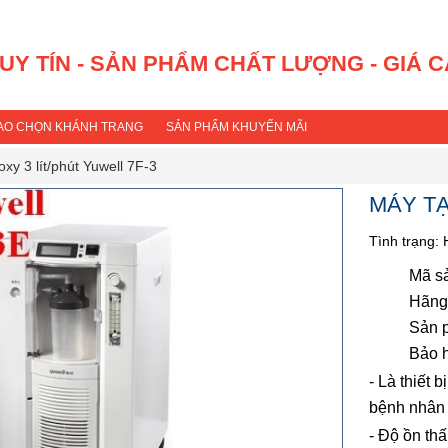
 UY TÍN - SẢN PHẨM CHẤT LƯỢNG - GIÁ 
SAO CHỌN KHÁNH TRANG
SẢN PHẨM KHUYẾN MÃI
xy 3 lít/phút Yuwell 7F-3
MÁY TẠ
Tình trạng:
Mã s
Hãng
Sản 
Bảo 
- Là thiết 
bệnh nhân
- Độ ồn thấ