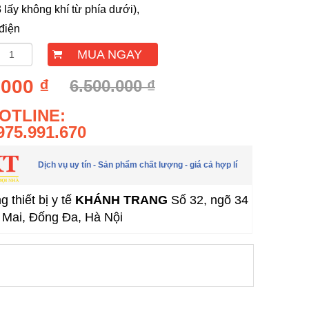
 lấy không khí từ phía dưới),
 điện
MUA NGAY
.000 ₫
6.500.000 ₫
OTLINE:
975.991.670
Dịch vụ uy tín - Sản phẩm chất lượng - giá cả hợp lí
 thiết bị y tế
KHÁNH TRANG
Số 32, ngõ 34
Mai, Đống Đa, Hà Nội