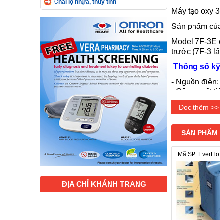
Chai lọ nhựa, thủy tinh
Máy tạo oxy 3 
Sản phẩm củ
Model 7F-3E c
trước (7F-3 lấ
Thông
số kỹ
- Nguồn điện
- C
ông suất ti
- L
ượng oxy 
Đọc thêm >>
- N
ồng độ oxy
-
Áp suất
: 2
-
Độ ồn
: ≤55
SẢN PHẨM
- Kích thước:
Mã SP: EverFlo
- Trọng lượng
Bảo hành 12 
ĐỊA CHỈ KHÁNH TRANG