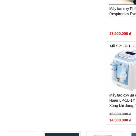
Máy tạo oxy Phi
Respironics Ever
17.900.000 đ
Mã SP: LP-1L-
Máy tạo oxy đa
Haier LP-1L-1Y 
Xông khí dung, 
5 lit
16.000.000 đ
14.500.000 đ