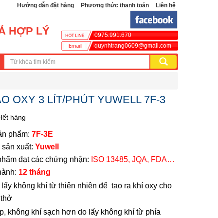
Hướng dẫn đặt hàng
Phương thức thanh toán
Liên hệ
CẢ HỢP LÝ
0975.991.670
quynhtrang0609@gmail.com
O OXY 3 LÍT/PHÚT YUWELL 7F-3
Hết hàng
ản phẩm:
7F-3E
 sản xuất:
Yuwell
phẩm đạt các chứng nhận:
ISO 13485, JQA, FDA…
hành:
12 tháng
bị lấy không khí từ thiên nhiên để tạo ra khí oxy cho
 thở
p, không khí sạch hơn do lấy không khí từ phía