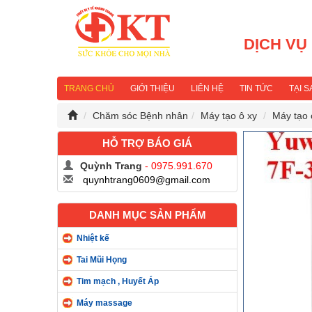
DỊCH VỤ
TRANG CHỦ
GIỚI THIỆU
LIÊN HỆ
TIN TỨC
TẠI 
Chăm sóc Bệnh nhân
Máy tạo ô xy
Máy tạo o
HỖ TRỢ BÁO GIÁ
Quỳnh Trang
- 0975.991.670
quynhtrang0609@gmail.com
DANH MỤC SẢN PHẨM
Nhiệt kế
Tai Mũi Họng
Tim mạch , Huyết Áp
Máy massage