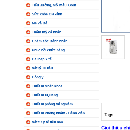
Tiểu đường, Mỡ máu, Gout
Sức khỏe Gia đình
Mẹ và Bé
Thẩm mỹ cá nhân
Chăm sóc Bệnh nhân
Phục hồi chức năng
Đai nẹp Y tế
Vật lý Trị liệu
Đông y
Thiết bị Nhãn khoa
Thiết bị XQuang
Thiết bị phòng thí nghiệm
Thiết bị Phòng khám - Bệnh viện
Tags:
Vật tư y tế tiêu hao
Giới thiệu ch