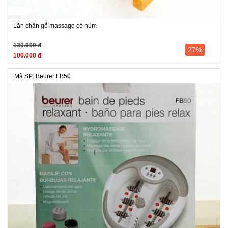
Lăn chân gỗ massage có núm
130.000 đ
27%
100.000 đ
Mã SP: Beurer FB50