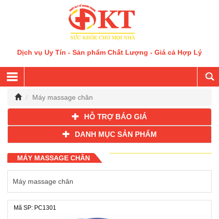
Dịch vụ Uy Tín - Sản phẩm Chất Lượng - Giá cả Hợp Lý
Máy massage chân
HỖ TRỢ BÁO GIÁ
DANH MỤC SẢN PHẨM
MÁY MASSAGE CHÂN
Máy massage chân
Mã SP: PC1301