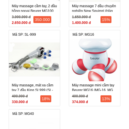
Máy massage cầm tay, 2 đầu
Máy massage 7 đầu chuyên
hồng ngoại Beurer MG100
nghiệp New Squirrel (Hàn
(MG-100, MG 100) - Đức
Quốc)
3.000.000 đ
1.650.000 đ
350.000
15%
2.650.000 đ
1.400.000 đ
Mã SP: SL-999
Mã SP: MG16
Máy massage, mát xa cầm
Máy massage mini cầm tay
tay 7 đầu King SL999 (SL-
Beurer MG16 (MG-16, MG
999, SL 999) - Trung Quốc
16)
400.000 đ
400.000 đ
18%
13%
330.000 đ
374.000 đ
Mã SP: MG40