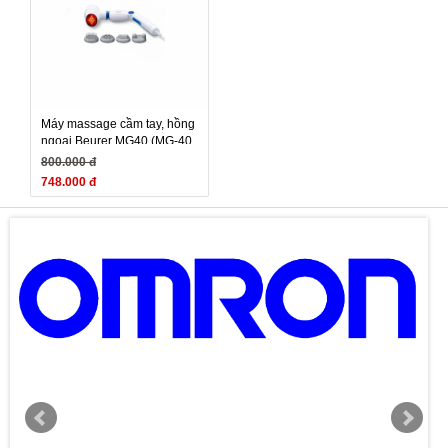
Máy massage cầm tay, hồng
ngoại Beurer MG40 (MG-40,
MG 40) - Đức
800.000 đ
748.000 đ