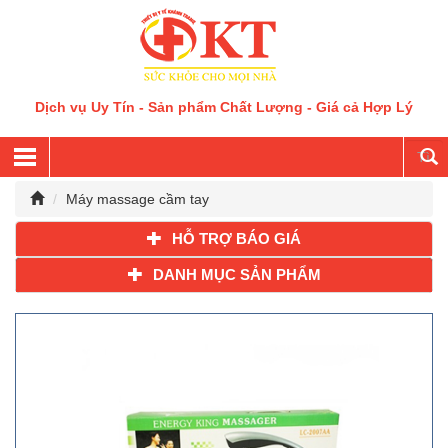
Dịch vụ Uy Tín - Sản phẩm Chất Lượng - Giá cả Hợp Lý
Máy massage cầm tay
HỖ TRỢ BÁO GIÁ
DANH MỤC SẢN PHẨM