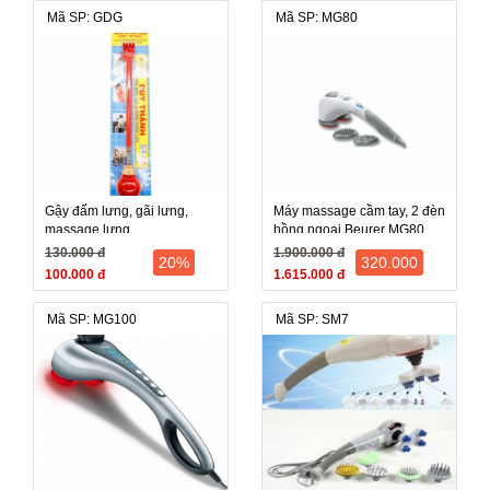
Mã SP: GDG
Mã SP: MG80
Gậy đấm lưng, gãi lưng,
Máy massage cầm tay, 2 đèn
massage lưng
hồng ngoại Beurer MG80
(MG-80, MG 80) - Đức
130.000 đ
1.900.000 đ
20%
320.000
100.000 đ
1.615.000 đ
Mã SP: MG100
Mã SP: SM7