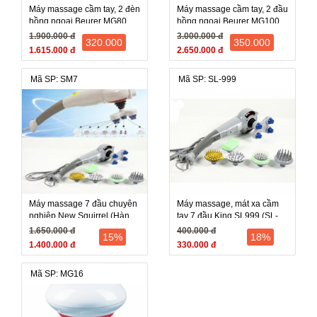
Máy massage cầm tay, 2 đèn
Máy massage cầm tay, 2 đầu
hồng ngoại Beurer MG80
hồng ngoại Beurer MG100
(MG-80, MG 80) - Đức
(MG-100, MG 100) - Đức
1.900.000 đ
3.000.000 đ
320.000
350.000
1.615.000 đ
2.650.000 đ
Mã SP: SM7
Mã SP: SL-999
Máy massage 7 đầu chuyên
Máy massage, mát xa cầm
nghiệp New Squirrel (Hàn
tay 7 đầu King SL999 (SL-
Quốc)
999, SL 999) - Trung Quốc
1.650.000 đ
400.000 đ
15%
18%
1.400.000 đ
330.000 đ
Mã SP: MG16