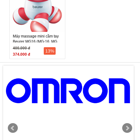
Máy massage mini cầm tay
Beurer MG16 (MG-16, MG
16)
400.000 đ
13%
374.000 đ