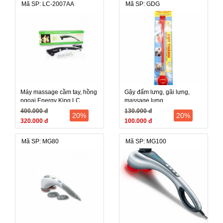
Mã SP: LC-2007AA
Mã SP: GDG
Máy massage cầm tay, hồng
Gậy đấm lưng, gãi lưng,
ngoại Energy King LC
massage lưng
2007AA (LC-2007AA,
400.000 đ
130.000 đ
20%
20%
LC2007AA)
320.000 đ
100.000 đ
Mã SP: MG80
Mã SP: MG100