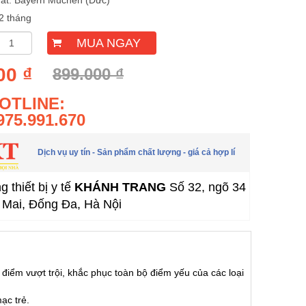
ất: Bayern Muchen (Đức)
2 tháng
MUA NGAY
00 ₫
899.000 ₫
OTLINE:
975.991.670
Dịch vụ uy tín - Sản phẩm chất lượng - giá cả hợp lí
 thiết bị y tế
KHÁNH TRANG
Số 32, ngõ 34
Mai, Đống Đa, Hà Nội
iểm vượt trội, khắc phục toàn bộ điểm yếu của các loại
ạc trẻ.