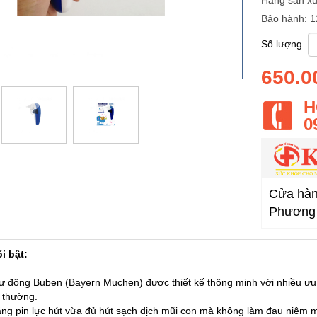
Hãng sản xu
Bảo hành: 1
Số lượng
650.0
H
0
Cửa hàng
Phương 
i bật:
ự động Buben (Bayern Muchen) được thiết kế thông minh với nhiều ưu đ
 thường.
ng pin lực hút vừa đủ hút sạch dịch mũi con mà không làm đau niêm m