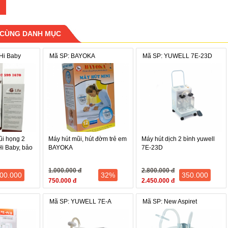
 CÙNG DANH MỤC
 Hi Baby
Mã SP: BAYOKA
Mã SP: YUWELL 7E-23D
ũi họng 2
Máy hút mũi, hút đờm trẻ em
Máy hút dịch 2 bình yuwell
Hi Baby, bảo
BAYOKA
7E-23D
1.000.000 đ
2.800.000 đ
00.000
32%
350.000
750.000 đ
2.450.000 đ
Mã SP: YUWELL 7E-A
Mã SP: New Aspiret