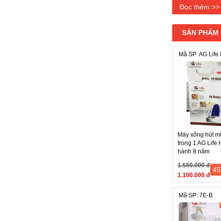
Đọc thêm >>
SẢN PHẨM
Mã SP: AG Life
Máy xông hút m
trong 1 AG Life 
hành 8 năm
1.550.000 đ
45
1.100.000 đ
Mã SP: 7E-B