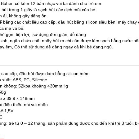
 Buben có kèm 12 bản nhạc vui tai dành cho trẻ em
 hút trong 1 giây là sạch hết các dịch mũi của bé
 ái, không gây tiếng ồn.
kế bằng các chất liệu cao cấp, đầu hút bằng silicon siêu bền, máy chạ
 cả mẹ và bé.
hỏ gọn, tiện lợi, sử dụng đơn giản, dễ dàng.
sinh, ngăn chứa chất nhầy hút ra chỉ cần được làm sạch bằng nước sôi
ạy êm, Có thể sử dụng dễ dàng ngay cả khi bé đang ngủ.
a cao cấp, đầu hút được làm bằng silicon mềm
 xuất: ABS, PC, Silicone
hân không: 52kpa khoảng 430mmHg
50g
.5 x 39.9 x 148mm
i điệu thiếu nhi vui nhộn
AA 1,5V
DC
ng: trẻ từ 0 – 12 tháng, sản phẩm dùng được cho đến khi trẻ 3 tuổi, biế