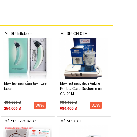
Mã SP: littlebees
Mã SP: CN-01M
Máy hút mũi cầm tay littee
Máy hút mũi, dịch AirLife
bees
Perfect Care Suction mini
CN-01M
400.000 đ
990.000 đ
38%
31%
250.000 đ
680.000 đ
Mã SP: IFAM BABY
Mã SP: 7B-1