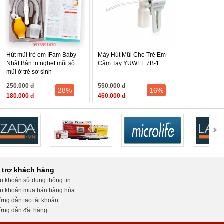
Hút mũi trẻ em IFam Baby
Máy Hút Mũi Cho Trẻ Em
Nhật Bản trị nghẹt mũi sổ
Cầm Tay YUWEL 7B-1
mũi ở trẻ sơ sinh
250.000 đ
550.000 đ
28%
16%
180.000 đ
460.000 đ
 trợ khách hàng
u khoản sử dụng thông tin
u khoản mua bán hàng hóa
ng dẫn tạo tài khoản
ng dẫn đặt hàng