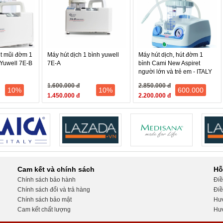
út mũi đờm 1
Máy hút dịch 1 bình yuwell
Máy hút dịch, hút đờm 1
 Yuwell 7E-B
7E-A
bình Cami New Aspiret
người lớn và trẻ em - ITALY
1.600.000 đ
2.850.000 đ
10%
10%
600.000
1.450.000 đ
2.200.000 đ
Cam kết và chính sách
Hỗ
Chính sách bảo hành
Điề
Chính sách đổi và trả hàng
Điề
Chính sách bảo mật
Hướ
Cam kết chất lượng
Hướ