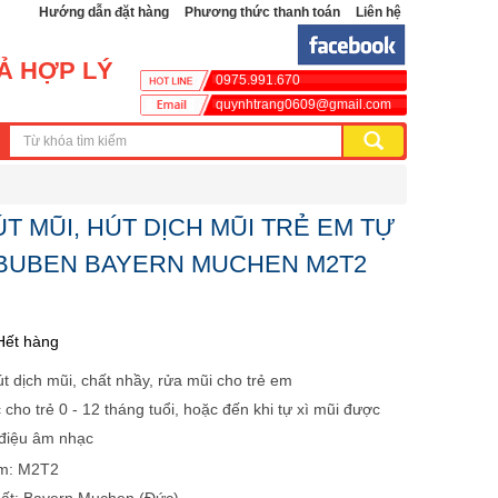
Hướng dẫn đặt hàng
Phương thức thanh toán
Liên hệ
CẢ HỢP LÝ
0975.991.670
quynhtrang0609@gmail.com
T MŨI, HÚT DỊCH MŨI TRẺ EM TỰ
BUBEN BAYERN MUCHEN M2T2
Hết hàng
t dịch mũi, chất nhầy, rửa mũi cho trẻ em
cho trẻ 0 - 12 tháng tuổi, hoặc đến khi tự xì mũi được
 điệu âm nhạc
m: M2T2