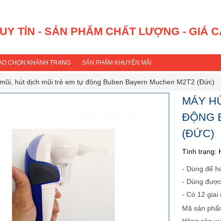
 UY TÍN - SẢN PHẨM CHẤT LƯỢNG - GIÁ 
SAO CHỌN KHÁNH TRANG
SẢN PHẨM KHUYẾN MÃI
mũi, hút dịch mũi trẻ em tự động Buben Bayern Muchen M2T2 (Đức)
MÁY HÚ
ĐỘNG 
(ĐỨC)
Tình trạng:
- Dùng để hú
- Dùng được 
- Có 12 giai
Mã sản phẩ