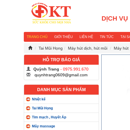
DỊCH VỤ
TRANG CHỦ
GIỚI THIỆU
LIÊN HỆ
TIN TỨC
TẠI 
Tai Mũi Họng
Máy hút dịch, hút mũi
Máy hút 
HỖ TRỢ BÁO GIÁ
Quỳnh Trang
- 0975.991.670
quynhtrang0609@gmail.com
DANH MỤC SẢN PHẨM
Nhiệt kế
Tai Mũi Họng
Tim mạch , Huyết Áp
Máy massage