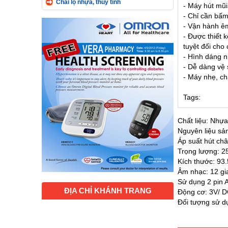
Chai lọ nhựa, thủy tinh
- Máy hút mũi
- Chỉ cần bấm
- Vận hành êm
- Được thiết 
tuyệt đối cho
- Hình dáng n
- Dễ dàng vệ 
- Máy nhẹ, ch
Tags:
Chất liệu: Nhự
Nguyên liệu sản
Áp suất hút c
Trọng lượng: 2
Kích thước: 93
Âm nhạc: 12 gia
Sử dụng 2 pin 
ĐỊA CHỈ KHÁNH TRANG
Động cơ: 3V/ 
Đối tượng sử dụ