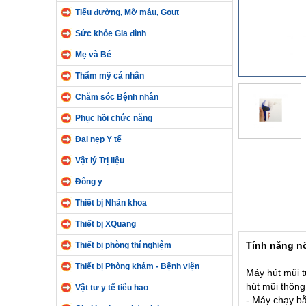
Tiểu đường, Mỡ máu, Gout
Sức khỏe Gia đình
Mẹ và Bé
Thẩm mỹ cá nhân
Chăm sóc Bệnh nhân
Phục hồi chức năng
Đai nẹp Y tế
Vật lý Trị liệu
Đông y
Thiết bị Nhãn khoa
Thiết bị XQuang
Tính năng nổ
Thiết bị phòng thí nghiệm
Thiết bị Phòng khám - Bệnh viện
Máy hút mũi t
hút mũi thông
Vật tư y tế tiêu hao
- Máy chạy bằ