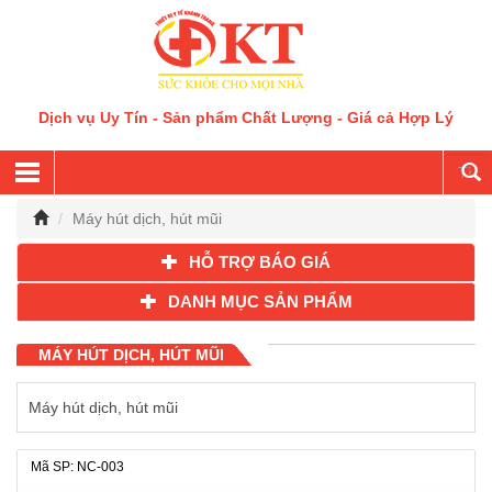
Dịch vụ Uy Tín - Sản phẩm Chất Lượng - Giá cả Hợp Lý
Máy hút dịch, hút mũi
HỖ TRỢ BÁO GIÁ
DANH MỤC SẢN PHẨM
MÁY HÚT DỊCH, HÚT MŨI
Máy hút dịch, hút mũi
Mã SP: NC-003