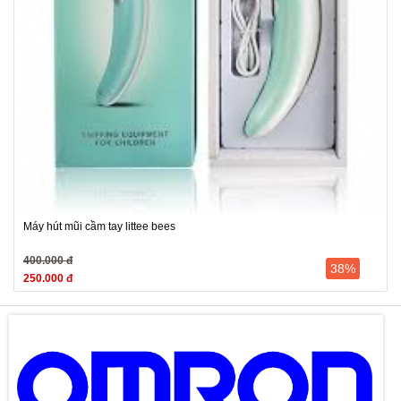
Máy hút mũi cầm tay littee bees
400.000 đ
38%
250.000 đ