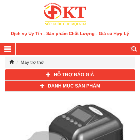
Dịch vụ Uy Tín - Sản phẩm Chất Lượng - Giá cả Hợp Lý
Máy trợ thở
HỖ TRỢ BÁO GIÁ
DANH MỤC SẢN PHẨM