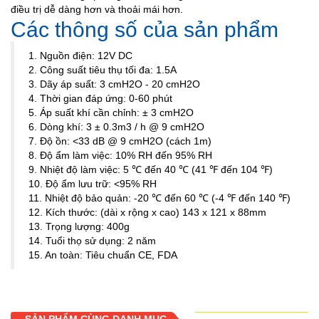
điều trị dễ dàng hơn và thoải mái hơn.
Các thông số của sản phẩm
1. Nguồn điện: 12V DC
2. Công suất tiêu thụ tối đa: 1.5A
3. Dãy áp suất: 3 cmH2O - 20 cmH2O
4. Thời gian đáp ứng: 0-60 phút
5. Áp suất khí cần chỉnh: ± 3 cmH2O
6. Dòng khí: 3 ± 0.3m3 / h @ 9 cmH2O
7. Độ ồn: <33 dB @ 9 cmH2O (cách 1m)
8. Độ ẩm làm việc: 10% RH đến 95% RH
9. Nhiệt độ làm việc: 5 ℃ đến 40 ℃ (41 ℉ đến 104 ℉)
10. Độ ẩm lưu trữ: <95% RH
11. Nhiệt độ bảo quản: -20 ℃ đến 60 ℃ (-4 ℉ đến 140 ℉)
12. Kích thước: (dài x rộng x cao) 143 x 121 x 88mm
13. Trọng lượng: 400g
14. Tuổi thọ sử dụng: 2 năm
15. An toàn: Tiêu chuẩn CE, FDA