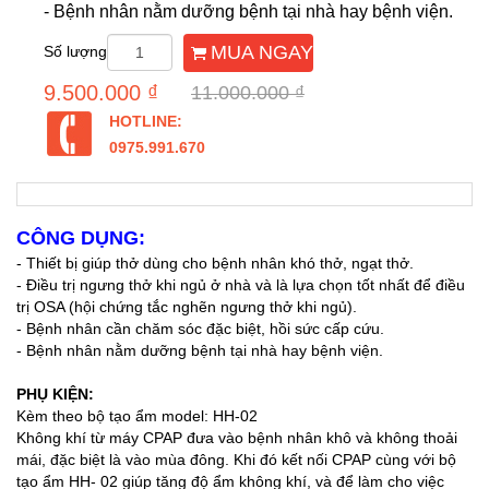
- Bệnh nhân nằm dưỡng bệnh tại nhà hay bệnh viện.
MUA NGAY
Số lượng
9.500.000 ₫
11.000.000 ₫
HOTLINE:
0975.991.670
CÔNG DỤNG:
- Thiết bị giúp thở dùng cho bệnh nhân khó thở, ngạt thở.
- Điều trị ngưng thở khi ngủ ở nhà và là lựa chọn tốt nhất để điều
trị OSA (hội chứng tắc nghẽn ngưng thở khi ngủ).
- Bệnh nhân cần chăm sóc đặc biệt, hồi sức cấp cứu.
- Bệnh nhân nằm dưỡng bệnh tại nhà hay bệnh viện.
PHỤ KIỆN:
Kèm theo bộ tạo ẩm model: HH-02
Không khí từ máy CPAP đưa vào bệnh nhân khô và không thoải
mái, đặc biệt là vào mùa đông. Khi đó kết nối CPAP cùng với bộ
tạo ẩm HH- 02 giúp tăng độ ẩm không khí, và để làm cho việc