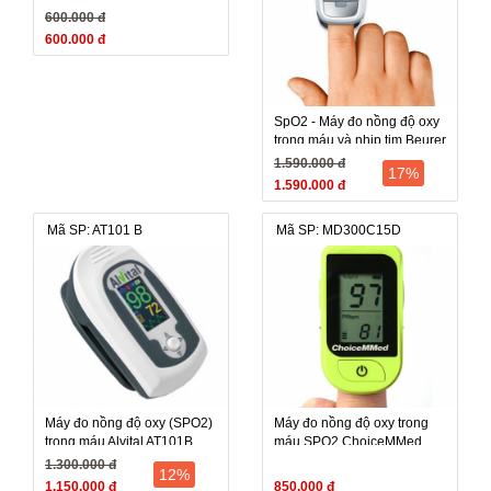
600.000 đ
600.000 đ
SpO2 - Máy đo nồng độ oxy
trong máu và nhịp tim Beurer
PO30 (PO 30, PO-30) - Đức
1.590.000 đ
17%
1.590.000 đ
Mã SP: AT101 B
Mã SP: MD300C15D
Máy đo nồng độ oxy (SPO2)
Máy đo nồng độ oxy trong
trong máu Alvital AT101B
máu SPO2 ChoiceMMed
(Alvital AT101 B, Alvital-
MD300C15D
1.300.000 đ
12%
AT101 B) - Đài Loan Máy đo
1.150.000 đ
850.000 đ