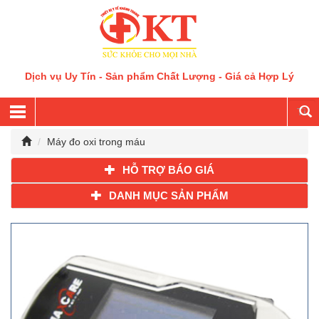
Dịch vụ Uy Tín - Sản phẩm Chất Lượng - Giá cả Hợp Lý
Máy đo oxi trong máu
HỖ TRỢ BÁO GIÁ
DANH MỤC SẢN PHẨM