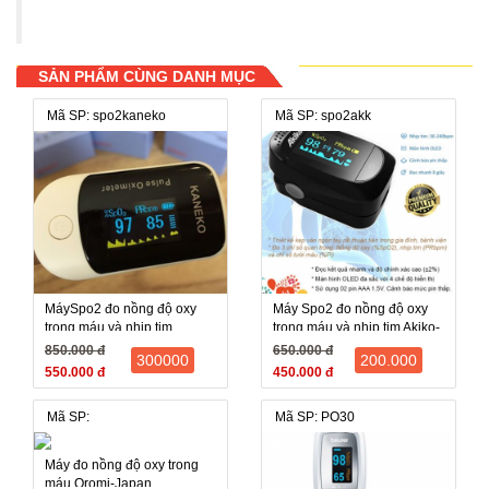
SẢN PHẨM CÙNG DANH MỤC
Mã SP: spo2kaneko
Mã SP: spo2akk
MáySpo2 đo nồng độ oxy
Máy Spo2 đo nồng độ oxy
trong máu và nhịp tim
trong máu và nhịp tim Akiko-
Kaneko chính hãng - bảo
bảo hành 12 tháng
850.000 đ
650.000 đ
300000
200.000
hành 12 tháng
550.000 đ
450.000 đ
Mã SP:
Mã SP: PO30
Máy đo nồng độ oxy trong
máu Oromi-Japan