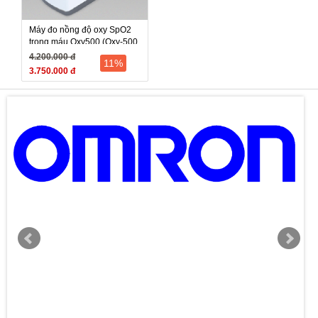
Máy đo nồng độ oxy SpO2
trong máu Oxy500 (Oxy-500,
Oxy 500) - Hàn Quốc
4.200.000 đ
11%
3.750.000 đ