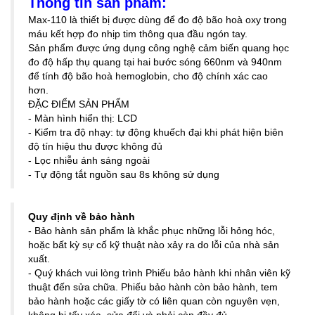
Thông tin sản phẩm:
Max-110 là thiết bị được dùng để đo độ bão hoà oxy trong
máu kết hợp đo nhịp tim thông qua đầu ngón tay.
Sản phẩm được ứng dụng công nghệ cảm biến quang học
đo độ hấp thụ quang tại hai bước sóng 660nm và 940nm
để tính độ bão hoà hemoglobin, cho độ chính xác cao
hơn.
ĐẶC ĐIỂM SẢN PHẨM
- Màn hình hiển thị: LCD
- Kiểm tra độ nhạy: tự động khuếch đại khi phát hiện biên
độ tín hiệu thu được không đủ
- Lọc nhiễu ánh sáng ngoài
- Tự động tắt nguồn sau 8s không sử dụng
Quy định về bảo hành
- Bảo hành sản phẩm là khắc phục những lỗi hỏng hóc,
hoặc bất kỳ sự cố kỹ thuật nào xảy ra do lỗi của nhà sản
xuất.
- Quý khách vui lòng trình Phiếu bảo hành khi nhân viên kỹ
thuật đến sửa chữa. Phiếu bảo hành còn bảo hành, tem
bảo hành hoặc các giấy tờ có liên quan còn nguyên vẹn,