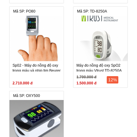
nồng độ oxy (SPO2) trong
máu Alvital AT101B (Alvital
Mã SP: PO80
Mã SP: TD-8250A
AT101 B, Alvital-AT101 B)
Sp02 - Máy đo nồng độ oxy
Máy đo nồng độ oxy SpO2
trong máu và nhịp tim Beurer
trong máu Vtrust TD-8250A
PO80 (PO 80, PO-80)
(TD 8250A, TD8250A) - Đài
1.700.000 đ
12%
Loan
2.710.000 đ
1.500.000 đ
Mã SP: OXY500