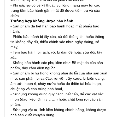
không bị tẩy xóa, sửa đổi và phải còn đầy đủ.
- Khi gặp sự cố về kỹ thuật, vui lòng mang máy tới các
trung tâm bảo hành gần nhất để được kiểm tra và sửa
chữa.
Trường hợp không được bảo hành
- Sản phẩm đã hết hạn bảo hành hoặc mất phiếu bảo
hành.
- Phiếu bảo hành bị tẩy xóa, sử đổi thông tin, hoặc thông
tin không đầy đủ, thiếu chính xác như: ngày tháng, số
máy, …
- Tem bảo hành bị rách, vỡ, bị dán đè hoặc sửa đổi, tẩy
xóa
- Không bảo hành các phụ kiện như: Bề mặt da của sản
phẩm, dây cắm điện nguồn.
- Sản phẩm bị hư hỏng không phải do lỗi của nhà sản xuất
như: sản phẩm bị va đập, rơi vỡ, trầy xước, bị biến dạng,
ẩm ướt, hoen rỉ, chảy nước hoặc do thiên tai hỏa hoạn,
chuột bọ và con trùng phá hoại, …
- Sử dụng không đúng quy cách, bất cẩn, để các vật sắc
nhọn (dao, kéo, đinh vít, … ) hoặc chất lỏng rơi vào sản
phẩm.
- Sử dụng vật tư, linh kiện không chính hãng, không được
nhà sản xuất khuyên dùng.