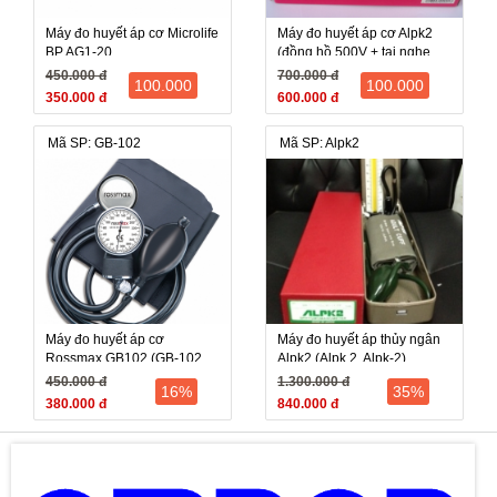
Máy đo huyết áp cơ Microlife
Máy đo huyết áp cơ Alpk2
BP AG1-20
(đồng hồ 500V + tai nghe
FT-801) Nhật Bản chính
450.000 đ
700.000 đ
100.000
100.000
hãng
350.000 đ
600.000 đ
Mã SP: GB-102
Mã SP: Alpk2
Máy đo huyết áp cơ
Máy đo huyết áp thủy ngân
Rossmax GB102 (GB-102,
Alpk2 (Alpk 2, Alpk-2)
GB 102)
450.000 đ
1.300.000 đ
16%
35%
380.000 đ
840.000 đ