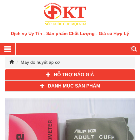
Dịch vụ Uy Tín - Sản phẩm Chất Lượng - Giá cả Hợp Lý
Máy đo huyết áp cơ
HỖ TRỢ BÁO GIÁ
DANH MỤC SẢN PHẨM