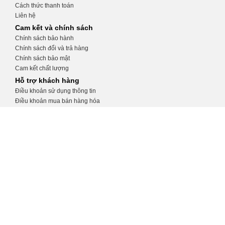
Cách thức thanh toán
Liên hệ
Cam kết và chính sách
Chính sách bảo hành
Chính sách đổi và trả hàng
Chính sách bảo mật
Cam kết chất lượng
Hỗ trợ khách hàng
Điều khoản sử dụng thông tin
Điều khoản mua bán hàng hóa
Hướng dẫn tạo tài khoản
Hướng dẫn đặt hàng
CỬA HÀNG THIẾT BỊ Y TẾ KHÁNH
TRANG
Số 32, ngõ 34 Phương Mai, Đống Đa, Hà
Nội
0975.991.670
http://thietbiytekhanhtrang.com/
thietbiytekhanhtrang@gmail.com