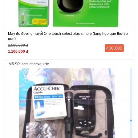
Máy đo đường huyết One touch select plus simple (tặng hộp que thử 25
que)
1.500.000 đ
400.000
1.100.000 đ
Mã SP: accucheckguide