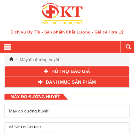
Dịch vụ Uy Tín - Sản phẩm Chất Lượng - Giá cả Hợp Lý
Máy đo đường huyết
HỖ TRỢ BÁO GIÁ
DANH MỤC SẢN PHẨM
MÁY ĐO ĐƯỜNG HUYẾT
Máy đo đường huyết
Mã SP: On Call Plus