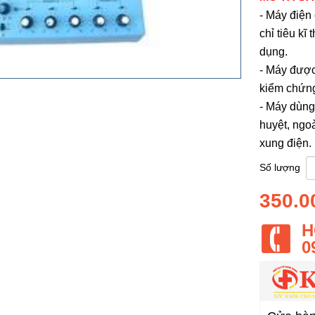
- Máy điệ
chỉ tiêu kĩ
dụng.
- Máy được
kiểm chứng
- Máy dùng 
huyệt, ngo
xung điện.
Số lượng
350.0
H
0