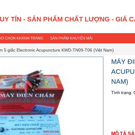
 UY TÍN - SẢN PHẨM CHẤT LƯỢNG - GIÁ 
SAO CHỌN KHÁNH TRANG
SẢN PHẨM KHUYẾN MÃI
m 5 giắc Electronic Acupuncture KWD-TN09-T06 (Việt Nam)
MÁY ĐI
ACUPUN
NAM)
Tình trạng:
Mã s
Xuấ
Bảo
MÔ TẢ SẢ