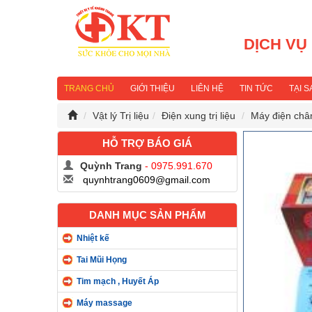
DỊCH VỤ
TRANG CHỦ
GIỚI THIỆU
LIÊN HỆ
TIN TỨC
TẠI 
Vật lý Trị liệu
Điện xung trị liệu
Máy điện châ
HỖ TRỢ BÁO GIÁ
Quỳnh Trang
- 0975.991.670
quynhtrang0609@gmail.com
DANH MỤC SẢN PHẨM
Nhiệt kế
Tai Mũi Họng
Tim mạch , Huyết Áp
Máy massage