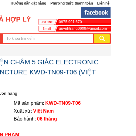
Hướng dẫn đặt hàng
Phương thức thanh toán
Liên hệ
CẢ HỢP LÝ
0975.991.670
quynhtrang0609@gmail.com
ỆN CHÂM 5 GIẮC ELECTRONIC
CTURE KWD-TN09-T06 (VIỆT
Còn hàng
ản phẩm:
KWD-TN09-T06
t xứ:
Việt Nam
 hành:
06 tháng
N PHẨM: