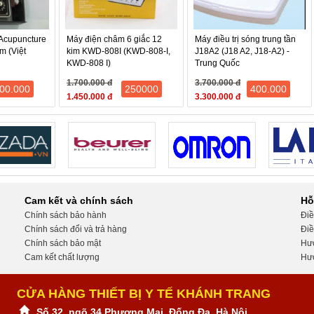
 điện châm (1 ra 2)
Acupuncture
Máy điện châm 6 giắc 12
Máy điều trị sóng trung tần
im (Việt
kim KWD-808I (KWD-808-I,
J18A2 (J18 A2, J18-A2) -
KWD-808 I)
Trung Quốc
1.700.000 đ
3.700.000 đ
00.000
250000
400.000
1.450.000 đ
3.300.000 đ
Cam kết và chính sách
Hỗ
Chính sách bảo hành
Điề
Chính sách đổi và trả hàng
Điề
Chính sách bảo mật
Hướ
Cam kết chất lượng
Hướ
CỬA HÀNG THIẾT BỊ Y TẾ KHÁNH TRANG
Số 32, ngõ 34 Phương Mai, Đống Đa, Hà Nội