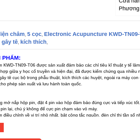
Cửa hàng
Phương 
iện châm
5 cọc
Electronic Acupuncture KWD-TN09
,
,
gây tê
kích thích
,
,
,
 PHẨM:
m KWD-TN09-T06 được sản xuất đảm bảo các chỉ tiêu kĩ thuật y tế lâm 
 hợp giữa y học cổ truyền và hiện đại, đã được kiểm chứng qua nhiều
ây tê cục bộ trong phẫu thuật, kích thích các huyệt, ngoài ra máy con
cho phép sản xuất và lưu hành toàn quốc.
g mở nắp hộp pin, đặt 4 pin vào hộp đảm bảo đúng cực và tiếp xúc tốt
pin lại, chú ý không để cực pin chạm vào vỏ máy.
 điều chỉnh về vị trí nhỏ nhất, bật công tắc nguồn, đèn chỉ thị tần số
tần số bằng núm Frequency
 tắc không thấy đèn sáng nhấp nháy phải xem các pin có tiếp xúc khôn
giắc vào ổ cắm cần xem đã tiếp xúc tốt với các giắc cấm chưa, các dây