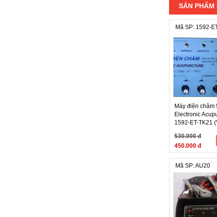
Các th
SẢN PHẨM
Mã SP: 1592-E
Nguồn đ
Dạng x
Tần số
Biện độ
Các th
Máy điện châm 
1. Đèn 
Electronic Acup
1592-ET-TK21 (
2. Côn
530.000 đ
3. Điều
450.000 đ
4. Điều
5. Các 
Mã SP: AU20
Sản p
- Thân
- Vỏ h