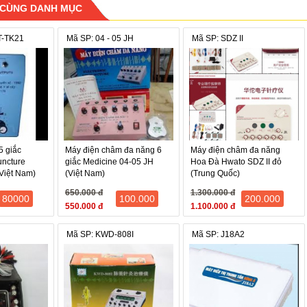
ông số của sản phẩm
 CÙNG DANH MỤC
T-TK21
Mã SP: 04 - 05 JH
Mã SP: SDZ II
iện: 6V: 4 pin x 1.5V
ung: dạng dao động nghẹt sử dụng cả phần âm và dươ
: 0.5HZ đến 50HZ
 xung ra: 90 đến 120V (+) (-) 10%
ành phần trên máy:
5 giắc
Máy điện châm đa năng 6
Máy điện châm đa năng
chỉ thị tần số
uncture
giắc Medicine 04-05 JH
Hoa Đà Hwato SDZ II đỏ
Việt Nam)
(Việt Nam)
(Trung Quốc)
g tắc nguồn điện
650.000 đ
1.300.000 đ
 chỉnh tần số
80000
100.000
200.000
550.000 đ
1.100.000 đ
 chỉnh cường độ ra
cực ra
Mã SP: KWD-808I
Mã SP: J18A2
hẩm bao gồm:
 máy
(màu trắng)
ộp