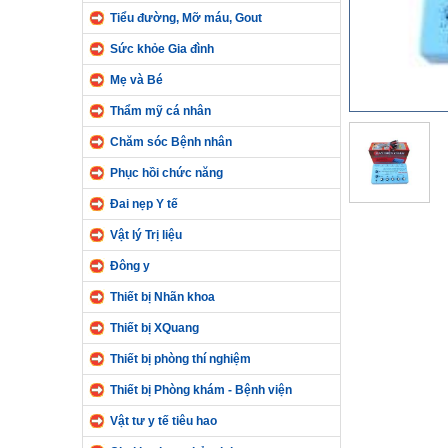
Tiểu đường, Mỡ máu, Gout
Sức khỏe Gia đình
Mẹ và Bé
Thẩm mỹ cá nhân
Chăm sóc Bệnh nhân
Phục hồi chức năng
Đai nẹp Y tế
Vật lý Trị liệu
Đông y
Thiết bị Nhãn khoa
Thiết bị XQuang
Thiết bị phòng thí nghiệm
Thiết bị Phòng khám - Bệnh viện
Vật tư y tế tiêu hao