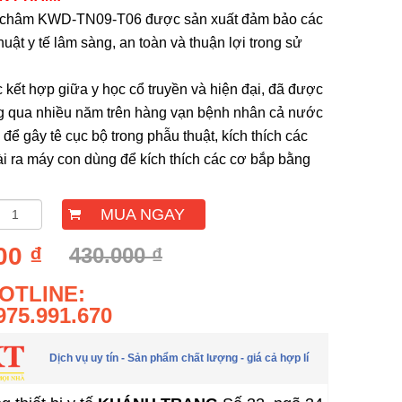
n châm KWD-TN09-T06 được sản xuất đảm bảo các
 thuật y tế lâm sàng, an toàn và thuận lợi trong sử
 kết hợp giữa y học cổ truyền và hiện đại, đã được
 qua nhiều năm trên hàng vạn bệnh nhân cả nước
để gây tê cục bộ trong phẫu thuật, kích thích các
ài ra máy con dùng để kích thích các cơ bắp bằng
MUA NGAY
00 ₫
430.000 ₫
OTLINE:
975.991.670
Dịch vụ uy tín - Sản phẩm chất lượng - giá cả hợp lí