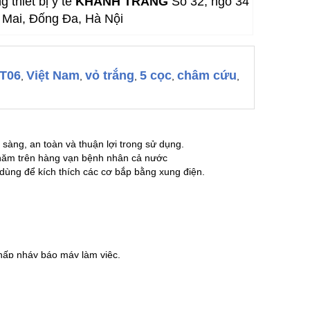
 thiết bị y tế
KHÁNH TRANG
Số 32, ngõ 34
Mai, Đống Đa, Hà Nội
-T06
Việt Nam
vỏ trắng
5 cọc
châm cứu
,
,
,
,
,
sàng, an toàn và thuận lợi trong sử dụng.
 năm trên hàng vạn bệnh nhân cả nước
 dùng để kích thích các cơ bắp bằng xung điện.
.
 nhấp nháy báo máy làm việc.
g, pin còn điện hay đã hết.
 điện có bị đứt không.