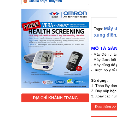
Chai lọ nhựa, thủy tinh
Máy đ
Tags:
xung điện
MÔ TẢ SẢN
- Máy điện châ
- Máy được kết
- Máy dùng để g
- Được bộ y tế 
Sử dụng:
1. Tháo lẫy đón
2. Đậy nắp hộp 
3. Xoay các núm
ĐỊA CHỈ KHÁNH TRANG
4. Điều chỉnh 
5. Nếu bật công
Đọc thêm >>
6. Khi cắm các 