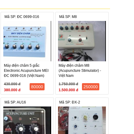
Mã SP: ĐC 0699-016
Mã SP: M8
ng
Máy điện châm 5 giắc
Máy điện châm M8
Electronic Acupuncture MEI
(Acupuncture Stimulator) -
ĐC 0699-016 (Việt Nam)
Việt Nam
430.000 đ
1.750.000 đ
80000
250000
380.000 đ
1.500.000 đ
Mã SP: AU16
Mã SP: ĐX-2