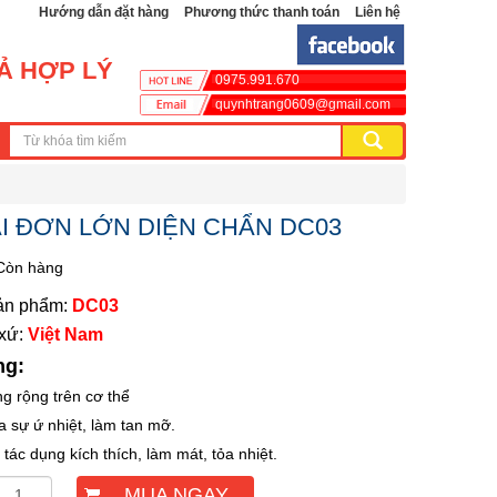
Hướng dẫn đặt hàng
Phương thức thanh toán
Liên hệ
CẢ HỢP LÝ
0975.991.670
quynhtrang0609@gmail.com
I ĐƠN LỚN DIỆN CHẨN DC03
Còn hàng
ản phẩm:
DC03
 xứ:
Việt Nam
ng:
ng rộng trên cơ thể
ỏa sự ứ nhiệt, làm tan mỡ.
 tác dụng kích thích, làm mát, tỏa nhiệt.
MUA NGAY