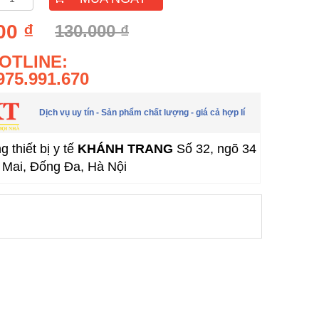
00 ₫
130.000 ₫
OTLINE:
975.991.670
Dịch vụ uy tín - Sản phẩm chất lượng - giá cả hợp lí
 thiết bị y tế
KHÁNH TRANG
Số 32, ngõ 34
Mai, Đống Đa, Hà Nội