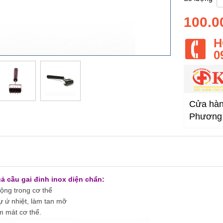
100.0
H
0
Cửa hàng
Phương 
 cầu gai đinh inox diện chẩn:
ộng trong cơ thể
sự ứ nhiệt, làm tan mỡ
m mát cơ thể.