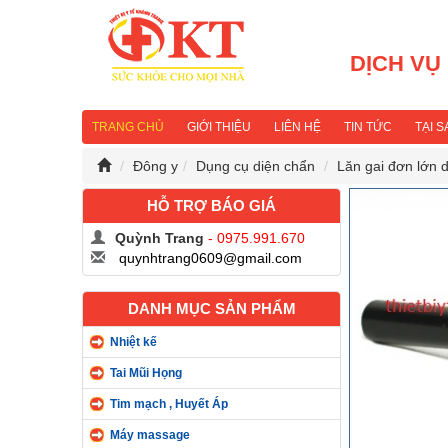
DỊCH VỤ
TRANG CHỦ
GIỚI THIỆU
LIÊN HỆ
TIN TỨC
TẠI 
Đông y
Dụng cụ diện chẩn
Lăn gai đơn lớn 
HỖ TRỢ BÁO GIÁ
Quỳnh Trang
- 0975.991.670
quynhtrang0609@gmail.com
DANH MỤC SẢN PHẨM
Nhiệt kế
Tai Mũi Họng
Tim mạch , Huyết Áp
Máy massage