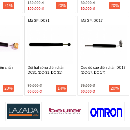
130.000 đ
80.000 đ
ó kết cấu bằng kim loại ( như cây lăn đồng, lăn đinh Inox...) lại có t
21%
20%
20%
100.000 đ
60.000 đ
ệu quả tốt với các bệnh Sốt, nóng, ho …
trị, người sử dụng cần lưu ý đến tính chất này để việc trị liệu đạt kết qu
Mã SP: DC31
Mã SP: DC17
 của sản phẩm
 cao cấp, đầu lăn inox
hoảng 18cm
iện chẩn
Dùi hạt sừng diện chẩn
Que dò cào diện chẩn DC17
DC31 (DC-31, DC 31)
(DC-17, DC 17)
70.000 đ
75.000 đ
20%
14%
20%
60.000 đ
60.000 đ