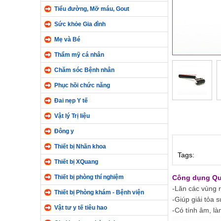
Tiểu đường, Mỡ máu, Gout
Sức khỏe Gia đình
Mẹ và Bé
Thẩm mỹ cá nhân
Chăm sóc Bệnh nhân
Phục hồi chức năng
Đai nẹp Y tế
Vật lý Trị liệu
Đông y
Thiết bị Nhãn khoa
Tags:
Thiết bị XQuang
Thiết bị phòng thí nghiệm
Công dụng Quả
-Lăn các vùng r
Thiết bị Phòng khám - Bệnh viện
-Giúp giải tỏa 
Vật tư y tế tiêu hao
-Có tính âm, là