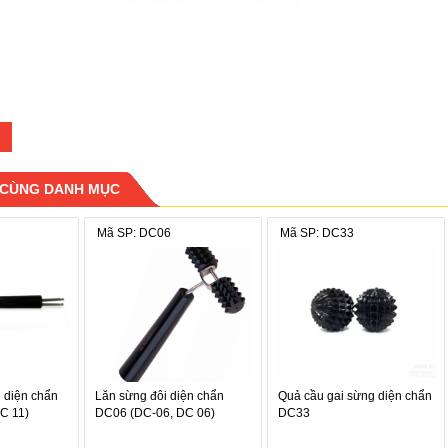
 CÙNG DANH MỤC
Mã SP: DC06
Mã SP: DC33
 diện chẩn
Lăn sừng đôi diện chẩn
Quả cầu gai sừng diện chẩn
C 11)
DC06 (DC-06, DC 06)
DC33
ó kết cấu bằng sừng hay nhựa cao cấp (quả cầu gai, lăn hình trụ... )
mát ).