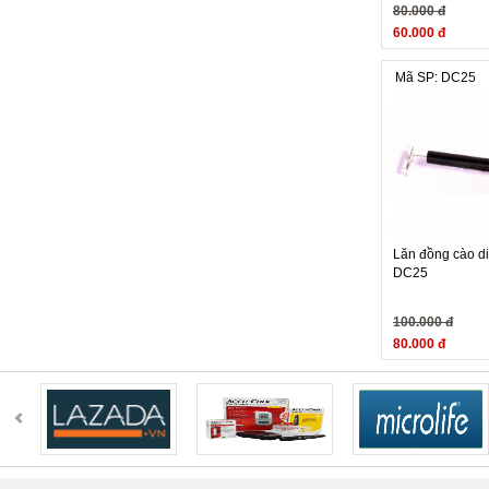
80.000 đ
- Các dụng cụ c
60.000 đ
(nóng) và có hi
Vì thế khi điều 
Mã SP: DC25
Các thông số
Chất liệu: Nhựa
Đường kính: k
Lăn đồng cào d
DC25
100.000 đ
80.000 đ