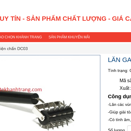
 UY TÍN - SẢN PHẨM CHẤT LƯỢNG - GIÁ 
SAO CHỌN KHÁNH TRANG
SẢN PHẨM KHUYẾN MÃI
diện chẩn DC03
LĂN GA
Tình trạng:
Mã s
Xuất
Công dụ
-Lăn các vù
-Giúp giải t
-Có tính âm,
Số lượng