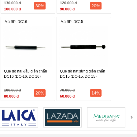
130.000 đ
120.000 đ
ính Âm (mát) phù hợp với người bệnh có thể tạng Dương
30%
20%
100.000 đ
90.000 đ
ả tốt hơn.
Mã SP: DC16
Mã SP: DC15
Que dò hai đầu diện chẩn
Que dò hạt sừng diện chẩn
DC16 (DC-16, DC 16)
DC15 (DC-15, DC 15)
100.000 đ
70.000 đ
20%
14%
80.000 đ
60.000 đ