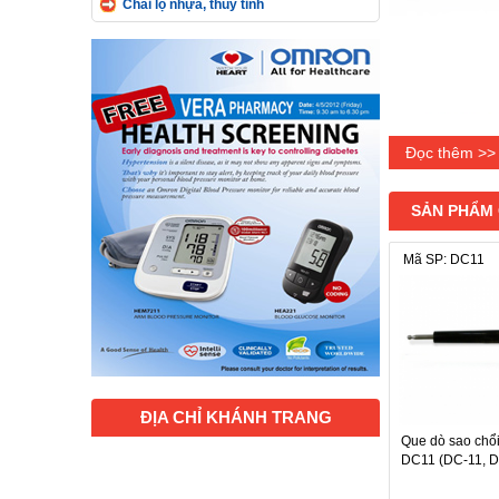
Chai lọ nhựa, thủy tinh
Đọc thêm >>
SẢN PHẨM
Mã SP: DC11
ĐỊA CHỈ KHÁNH TRANG
Que dò sao chổi
Ghi chú:
DC11 (DC-11, D
- Các dụng cụ c
tạng Âm (Hàn, 