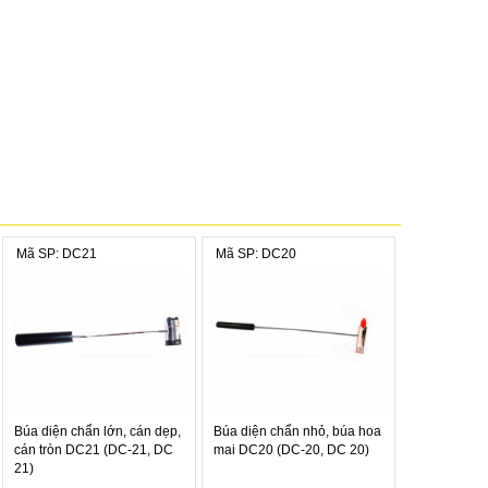
Mã SP: DC21
Mã SP: DC20
Búa diện chẩn lớn, cán dẹp,
Búa diện chẩn nhỏ, búa hoa
cán tròn DC21 (DC-21, DC
mai DC20 (DC-20, DC 20)
 mang tính Dương (Nhiệt, nóng) phù hợp với người có thể
21)