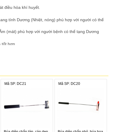
át điều hòa khí huyết.
 mang tính Dương (Nhiệt, nóng) phù hợp với người có thể
ính Âm (mát) phù hợp với người bệnh có thể tạng Dương
ả tốt hơn.
Mã SP: DC21
Mã SP: DC20
Búa diện chẩn lớn, cán dẹp,
Búa diện chẩn nhỏ, búa hoa