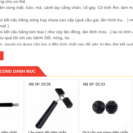
ng cho cơ thể.
rên vùng mặt, trán, má, cánh tay cằng chân, cổ gáy. Có tính Âm, làm m
ó kết cấu bằng sừng hay nhựa cao cấp (quả cầu gai, lăn hình trụ... )
mát ).
ó kết cấu bằng kim loại ( như cây lăn đồng, lăn đinh Inox...) lại có t
ệu quả tốt với các bệnh Sốt, nóng, ho …
trị, người sử dụng cần lưu ý đến tính chất này để việc trị liệu đạt kết qu
 của sản phẩm
o cấp
g
x
 CÙNG DANH MỤC
Mã SP: DC06
Mã SP: DC33
 diện chẩn
Lăn sừng đôi diện chẩn
Quả cầu gai sừng diện chẩn