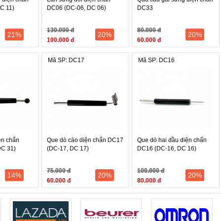
C 11)
DC06 (DC-06, DC 06)
DC33
130.000 đ
80.000 đ
21%
20%
20%
100.000 đ
60.000 đ
Mã SP: DC17
Mã SP: DC16
ện chẩn
Que dò cào diện chẩn DC17
Que dò hai đầu diện chẩn
DC 31)
(DC-17, DC 17)
DC16 (DC-16, DC 16)
75.000 đ
100.000 đ
14%
20%
20%
60.000 đ
80.000 đ