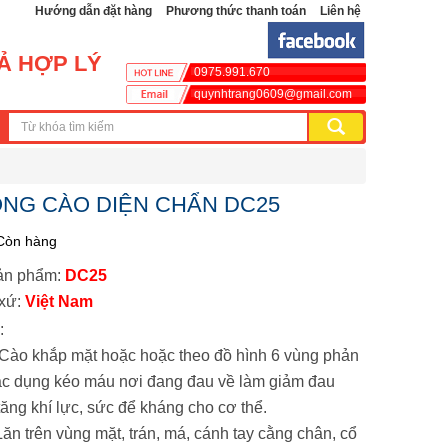
Hướng dẫn đặt hàng
Phương thức thanh toán
Liên hệ
CẢ HỢP LÝ
0975.991.670
quynhtrang0609@gmail.com
ỒNG CÀO DIỆN CHẨN DC25
Còn hàng
ản phẩm:
DC25
xứ:
Việt Nam
:
 Cào khắp mặt hoặc hoặc theo đồ hình 6 vùng phản
tác dụng kéo máu nơi đang đau về làm giảm đau
tăng khí lực, sức để kháng cho cơ thể.
Lăn trên vùng mặt, trán, má, cánh tay cằng chân, cổ