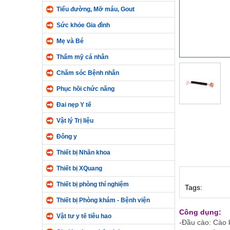
Tiểu đường, Mỡ máu, Gout
Sức khỏe Gia đình
Mẹ và Bé
Thẩm mỹ cá nhân
Chăm sóc Bệnh nhân
Phục hồi chức năng
Đai nẹp Y tế
Vật lý Trị liệu
Đông y
Thiết bị Nhãn khoa
Thiết bị XQuang
Thiết bị phòng thí nghiệm
Tags:
Thiết bị Phòng khám - Bệnh viện
Công dụng:
Vật tư y tế tiêu hao
-Đầu cào: Cào 