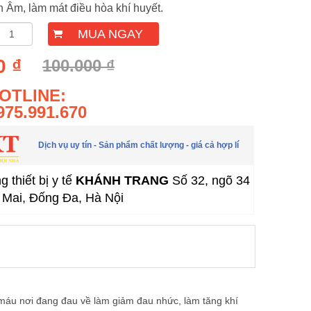
h Âm, làm mát điều hòa khí huyết.
MUA NGAY
0 ₫
100.000 ₫
OTLINE:
975.991.670
Dịch vụ uy tín - Sản phẩm chất lượng - giá cả hợp lí
 thiết bị y tế
KHÁNH TRANG
Số 32, ngõ 34
Mai, Đống Đa, Hà Nội
máu nơi đang đau về làm giảm đau nhức, làm tăng khí