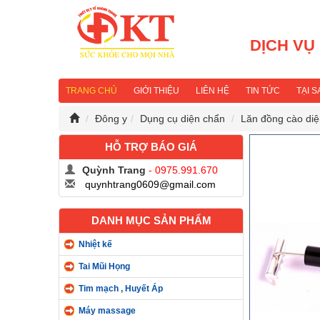
DỊCH VỤ
TRANG CHỦ
GIỚI THIỆU
LIÊN HỆ
TIN TỨC
TẠI 
Đông y
Dụng cụ diện chẩn
Lăn đồng cào di
HỖ TRỢ BÁO GIÁ
Quỳnh Trang
- 0975.991.670
quynhtrang0609@gmail.com
DANH MỤC SẢN PHẨM
Nhiệt kế
Tai Mũi Họng
Tim mạch , Huyết Áp
Máy massage