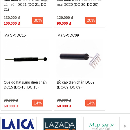
cán tròn DC21 (DC-21, DC
mai DC20 (DC-20, DC 20)
21)
130.000 đ
120.000 đ
30%
20%
100.000 đ
90.000 đ
Mã SP: DC15
Mã SP: DC09
Que dò hạt sừng diện chẩn
Bồ cào diện chẩn DC09
DC15 (DC-15, DC 15)
(DC-09, DC 09)
70.000 đ
70.000 đ
14%
14%
60.000 đ
60.000 đ