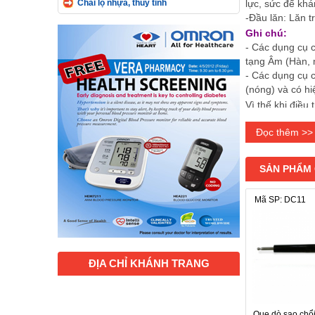
Chai lọ nhựa, thủy tinh
lực, sức để khá
-Đầu lăn: Lăn t
Ghi chú:
- Các dụng cụ c
tạng Âm (Hàn, 
- Các dụng cụ c
(nóng) và có hi
Vì thế khi điều 
Các thông số
Đọc thêm >>
- Cán: Nhựa ca
- Đầu lăn: Đồn
- Đầu cào: ino
SẢN PHẨM
Mã SP: DC11
ĐỊA CHỈ KHÁNH TRANG
Que dò sao chổi