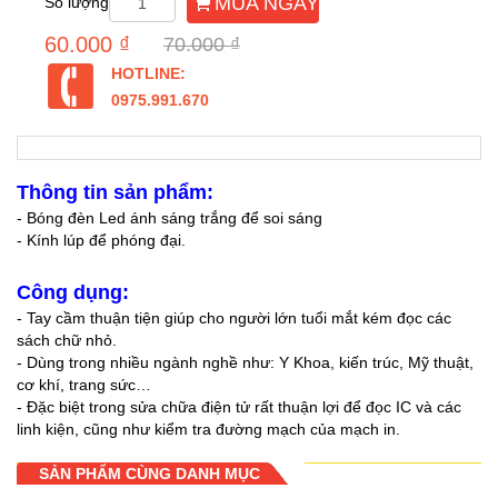
MUA NGAY
Số lượng
60.000 ₫
70.000 ₫
HOTLINE:
0975.991.670
Thông tin sản phẩm:
- Bóng đèn Led ánh sáng trắng để soi sáng
- Kính lúp để phóng đại.
Công dụng:
- Tay cầm thuận tiện giúp cho người lớn tuổi mắt kém đọc các
sách chữ nhỏ.
- Dùng trong nhiều ngành nghề như: Y Khoa, kiến trúc, Mỹ thuật,
cơ khí, trang sức…
- Đặc biệt trong sửa chữa điện tử rất thuận lợi để đọc IC và các
linh kiện, cũng như kiểm tra đường mạch của mạch in.
SẢN PHẨM CÙNG DANH MỤC