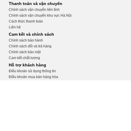
Thanh toán và vận chuyển
Chính sách vận chuyển liên tỉnh
Chính sách vận chuyển khu vực Hà Nội
Cách thức thanh toán
Liên hệ
Cam kết và chính sách
Chính sách bảo hành
Chính sách đổi và trả hàng
Chính sách bảo mật
Cam kết chất lượng
Hỗ trợ khách hàng
Điều khoản sử dụng thông tin
Điều khoản mua bán hàng hóa
Hướng dẫn tạo tài khoản
Hướng dẫn đặt hàng
CỬA HÀNG THIẾT BỊ Y TẾ KHÁNH
TRANG
Số 32, ngõ 34 Phương Mai, Đống Đa, Hà
Nội