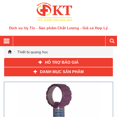
Dịch vụ Uy Tín - Sản phẩm Chất Lượng - Giá cả Hợp Lý
Thiết bị quang học
HỖ TRỢ BÁO GIÁ
DANH MỤC SẢN PHẨM