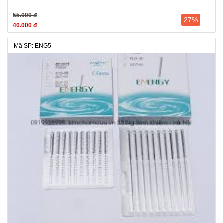
55.000 đ
27%
40.000 đ
Mã SP: ENG5