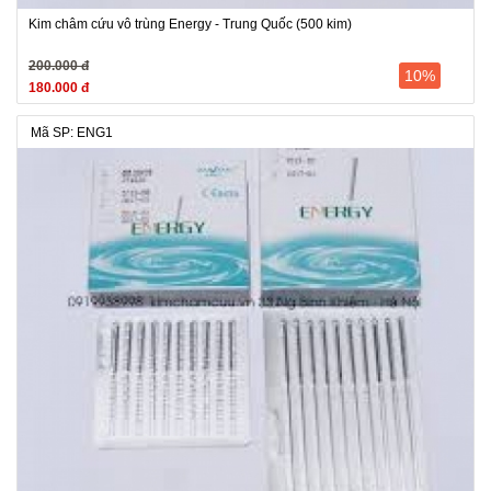
Kim châm cứu vô trùng Energy - Trung Quốc (500 kim)
200.000 đ
10%
180.000 đ
Mã SP: ENG1