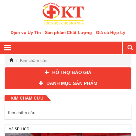
Dịch vụ Uy Tín - Sản phẩm Chất Lượng - Giá cả Hợp Lý
Kim châm cứu
HỖ TRỢ BÁO GIÁ
DANH MỤC SẢN PHẨM
KIM CHÂM CỨU
Kim châm cứu
Mã SP: HCD