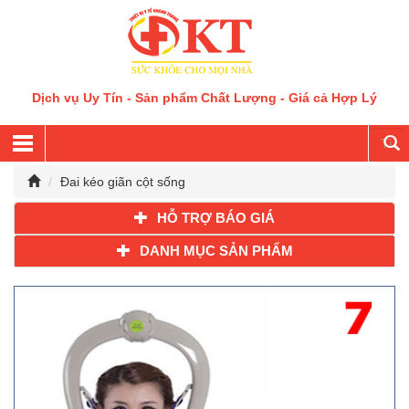
Dịch vụ Uy Tín - Sản phẩm Chất Lượng - Giá cả Hợp Lý
Đai kéo giãn cột sống
HỖ TRỢ BÁO GIÁ
DANH MỤC SẢN PHẨM