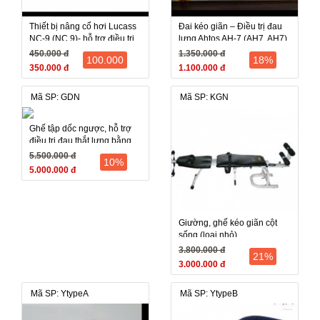
Thiết bị nâng cổ hơi Lucass
Đai kéo giãn – Điều trị đau
NC-9 (NC 9)- hỗ trợ điều trị
lưng Ahtos AH-7 (AH7, AH7)
đau, gáy, mỏi cổ
450.000 đ
1.350.000 đ
100.000
18%
350.000 đ
1.100.000 đ
Mã SP: GDN
Mã SP: KGN
Ghế tập dốc ngược, hỗ trợ
điều trị đau thắt lưng bằng
trọng lực tự thân
5.500.000 đ
10%
5.000.000 đ
Giường, ghế kéo giãn cột
sống (loại nhỏ)
3.800.000 đ
21%
3.000.000 đ
Mã SP: YtypeA
Mã SP: YtypeB