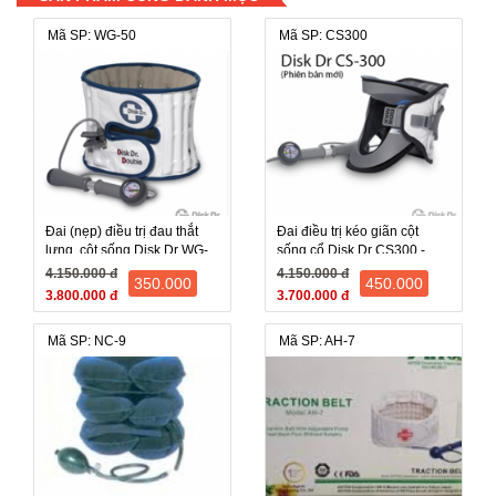
Mã SP: WG-50
Mã SP: CS300
Đai (nẹp) điều trị đau thắt
Đai điều trị kéo giãn cột
lưng, cột sống Disk Dr WG-
sống cổ Disk Dr CS300 -
50 (WG 50, WG50) - Hàn
Hàn Quốc , bảo hành 12
4.150.000 đ
4.150.000 đ
350.000
450.000
Quốc
tháng
3.800.000 đ
3.700.000 đ
Mã SP: NC-9
Mã SP: AH-7