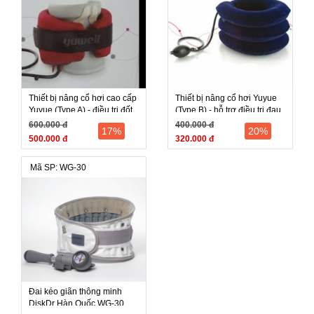
Thiết bị nâng cổ hơi cao cấp
Thiết bị nâng cổ hơi Yuyue
Yuyue (Type A) - điều trị đốt
(Type B) - hỗ trợ điều trị đau,
sống cổ, đau nhức mỏi cổ
gáy, mỏi cổ
600.000 đ
400.000 đ
17%
20%
500.000 đ
320.000 đ
Mã SP: WG-30
Đai kéo giãn thông minh
DiskDr Hàn Quốc WG-30,