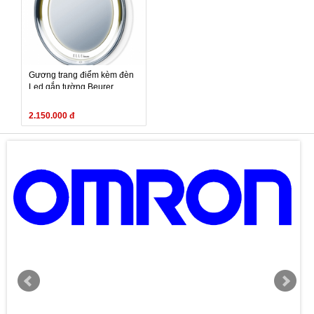
Gương trang điểm kèm đèn
Led gắn tường Beurer
FCE79 (FCE 79, FCE-79)
2.150.000 đ