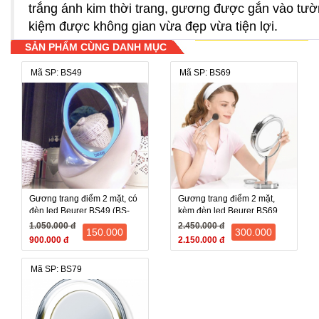
trắng ánh kim thời trang, gương được gắn vào tườn
kiệm được không gian vừa đẹp vừa tiện lợi.
SẢN PHẨM CÙNG DANH MỤC
Mã SP: BS49
Mã SP: BS69
Gương trang điểm 2 mặt, có
Gương trang điểm 2 mặt,
đèn led Beurer BS49 (BS-
kèm đèn led Beurer BS69
49, BS 49) - Đức
(BS-69, BS 69) - Đức
1.050.000 đ
2.450.000 đ
150.000
300.000
900.000 đ
2.150.000 đ
Mã SP: BS79