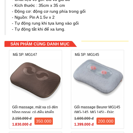
- Kích thước : 35cm x 35 cm
- Động cơ: động cơ rung phía trong gối
- Nguồn: Pin A 1.5v x 2
- Tự động rung khi tựa lưng vào gối
- Tự động tắt khi để xa lưng.
SẢN PHẨM CÙNG DANH MỤC
Mã SP: MG147
Mã SP: MG145
Gối massage, mát xa có đèn
Gối massage Beurer MG145
hồng ngoại, có điều khiển
(MG-145, MG 145) - Đức
Beurer MG147
2.150.000 đ
1.600.000 đ
350.000
200.000
1.830.000 đ
1.399.000 đ