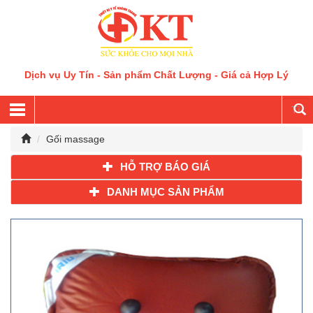
Dịch vụ Uy Tín - Sản phẩm Chất Lượng - Giá cả Hợp Lý
Gối massage
HỖ TRỢ BÁO GIÁ
DANH MỤC SẢN PHẨM