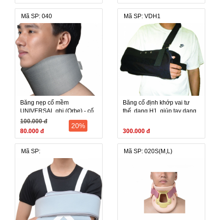
Mã SP: 040
Mã SP: VDH1
Băng nẹp cổ mềm
Băng cố định khớp vai tư
UNIVERSAL ghi (Orbe) - cố
thế, dạng H1, giúp tay dạng
định nhẹ và ít vận động
ra từ 15-30 độ
100.000 đ
20%
80.000 đ
300.000 đ
Mã SP:
Mã SP: 020S(M,L)