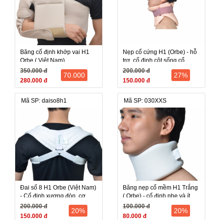
Băng cố định khớp vai H1
Nẹp cổ cứng H1 (Orbe) - hỗ
Orbe ( Việt Nam)
trợ, cố định cột sống cổ
350.000 đ
200.000 đ
70.000
27%
280.000 đ
150.000 đ
Mã SP: daiso8h1
Mã SP: 030XXS
Đai số 8 H1 Orbe (Việt Nam)
Băng nẹp cổ mềm H1 Trắng
- Cố định xương đòn, cơ
( Orbe) - cố định nhẹ và ít
khớp ức
vận động
200.000 đ
100.000 đ
20%
20%
150.000 đ
80.000 đ