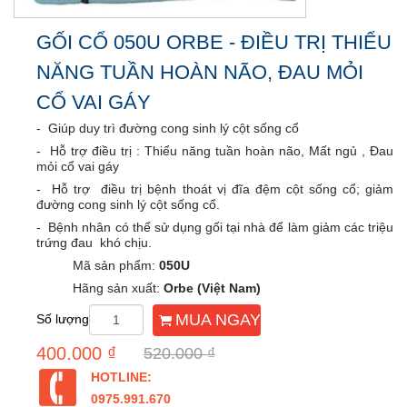
GỐI CỔ 050U ORBE - ĐIỀU TRỊ THIỂU
NĂNG TUẦN HOÀN NÃO, ĐAU MỎI
CỔ VAI GÁY
- Giúp duy trì đường cong sinh lý cột sống cổ
- Hỗ trợ điều trị : Thiểu năng tuần hoàn não, Mất ngủ , Đau
mỏi cổ vai gáy
- Hỗ trợ điều trị bệnh thoát vị đĩa đệm cột sống cổ; giảm
đường cong sinh lý cột sống cổ.
- Bệnh nhân có thể sử dụng gối tại nhà để làm giảm các triệu
trứng đau khó chịu.
Mã sản phẩm:
050U
Hãng sản xuất:
Orbe (Việt Nam)
MUA NGAY
Số lượng
400.000 ₫
520.000 ₫
HOTLINE:
0975.991.670