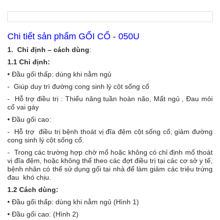
Chi tiết sản phẩm GỐI CỔ - 050U
1.
Chỉ định – cách dùng
:
1.1 Chỉ định:
• Đầu gối thấp: dùng khi nằm ngủ
- Giúp duy trì đường cong sinh lý cột sống cổ
- Hỗ trợ điều trị : Thiểu năng tuần hoàn não, Mất ngủ , Đau mỏi
cổ vai gáy
• Đầu gối cao:
- Hỗ trợ điều trị bệnh thoát vị đĩa đệm cột sống cổ; giảm đường
cong sinh lý cột sống cổ.
- Trong các trường hợp chờ mổ hoặc không có chỉ định mổ thoát
vị đĩa đệm, hoặc không thể theo các đợt điều trị tại các cơ sở y tế,
bệnh nhân có thể sử dụng gối tại nhà để làm giảm các triệu trứng
đau khó chịu.
1.2 Cách dùng:
• Đầu gối thấp: dùng khi nằm ngủ (Hình 1)
• Đầu gối cao: (Hình 2)