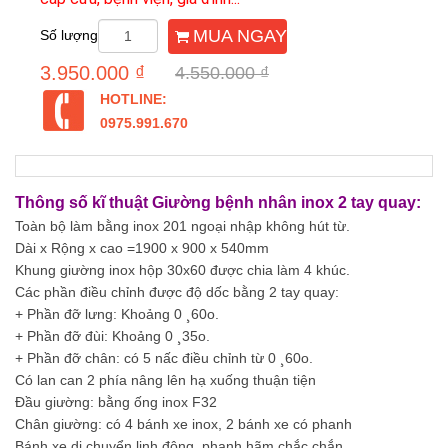
MUA NGAY
Số lượng
3.950.000 ₫
4.550.000 ₫
HOTLINE:
0975.991.670
Thông số kĩ thuật Giường bệnh nhân inox 2 tay quay:
Toàn bộ làm bằng inox 201 ngoại nhập không hút từ.
Dài x Rộng x cao =1900 x 900 x 540mm
Khung giường inox hộp 30x60 được chia làm 4 khúc.
Các phần điều chỉnh được độ dốc bằng 2 tay quay:
+ Phần đỡ lưng: Khoảng 0 ¸60o.
+ Phần đỡ đùi: Khoảng 0 ¸35o.
+ Phần đỡ chân: có 5 nấc điều chỉnh từ 0 ¸60o.
Có lan can 2 phía nâng lên hạ xuống thuận tiện
Đầu giường: bằng ống inox F32
Chân giường: có 4 bánh xe inox, 2 bánh xe có phanh
Bánh xe di chuyển linh động, phanh hãm chắc chắn