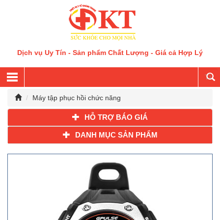
Dịch vụ Uy Tín - Sản phẩm Chất Lượng - Giá cả Hợp Lý
Máy tập phục hồi chức năng
HỖ TRỢ BÁO GIÁ
DANH MỤC SẢN PHẨM