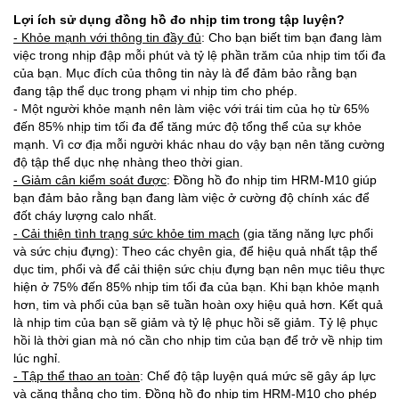
Lợi ích sử dụng đồng hồ đo nhịp tim trong tập luyện?
- Khỏe mạnh với thông tin đầy đủ
: Cho bạn biết tim bạn đang làm
việc trong nhịp đập mỗi phút và tỷ lệ phần trăm của nhịp tim tối đa
của bạn. Mục đích của thông tin này là để đảm bảo rằng bạn
đang tập thể dục trong phạm vi nhịp tim cho phép.
- Một người khỏe mạnh nên làm việc với trái tim của họ từ 65%
đến 85% nhịp tim tối đa để tăng mức độ tổng thể của sự khỏe
mạnh. Vì cơ địa mỗi người khác nhau do vậy bạn nên tăng cường
độ tập thể dục nhẹ nhàng theo thời gian.
- Giảm cân kiểm soát được
: Đồng hồ đo nhịp tim HRM-M10 giúp
bạn đảm bảo rằng bạn đang làm việc ở cường độ chính xác để
đốt cháy lượng calo nhất.
- Cải thiện tình trạng sức khỏe tim mạch
(gia tăng năng lực phổi
và sức chịu đựng): Theo các chyên gia, để hiệu quả nhất tập thể
dục tim, phổi và để cải thiện sức chịu đựng bạn nên mục tiêu thực
hiện ở 75% đến 85% nhịp tim tối đa của bạn. Khi bạn khỏe mạnh
hơn, tim và phổi của bạn sẽ tuần hoàn oxy hiệu quả hơn. Kết quả
là nhịp tim của bạn sẽ giảm và tỷ lệ phục hồi sẽ giảm. Tỷ lệ phục
hồi là thời gian mà nó cần cho nhịp tim của bạn để trở về nhịp tim
lúc nghỉ.
- Tập thể thao an toàn
: Chế độ tập luyện quá mức sẽ gây áp lực
và căng thẳng cho tim. Đồng hồ đo nhịp tim HRM-M10 cho phép