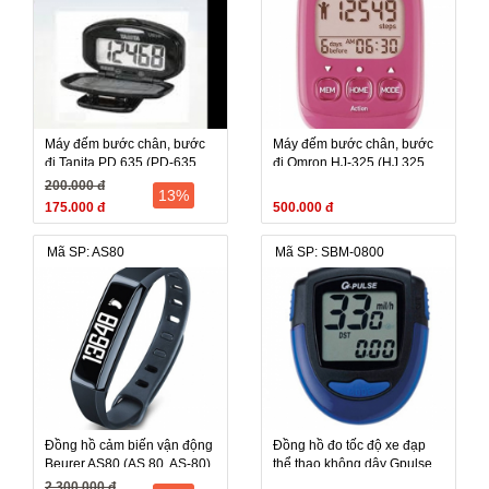
Máy đếm bước chân, bước
Máy đếm bước chân, bước
đi Tanita PD 635 (PD-635,
đi Omron HJ-325 (HJ 325,
PD-635)
HJ325)
200.000 đ
13%
175.000 đ
500.000 đ
Mã SP: AS80
Mã SP: SBM-0800
Đồng hồ cảm biến vận động
Đồng hồ đo tốc độ xe đạp
Beurer AS80 (AS 80, AS-80)
thể thao không dây Gpulse
(kết nối với điện thoại thông
SBM-0800
2.300.000 đ