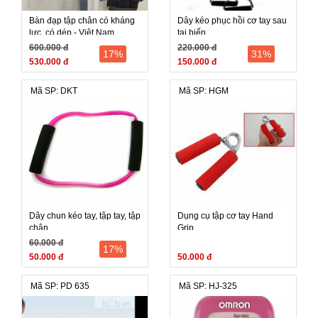
Bàn đạp tập chân có kháng
Dây kéo phục hồi cơ tay sau
lực, có dép - Việt Nam
tai biến
600.000 đ
220.000 đ
17%
31%
530.000 đ
150.000 đ
Mã SP: DKT
Mã SP: HGM
Dây chun kéo tay, tập tay, tập
Dụng cụ tập cơ tay Hand
chân
Grip
60.000 đ
17%
50.000 đ
50.000 đ
Mã SP: PD 635
Mã SP: HJ-325