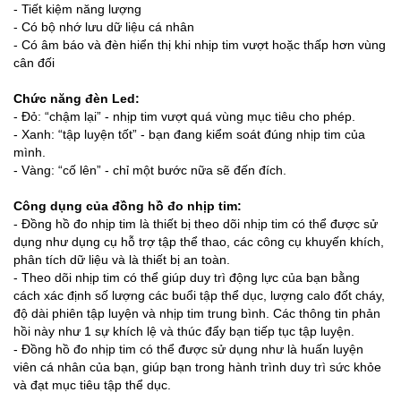
- Tiết kiệm năng lượng
- Có bộ nhớ lưu dữ liệu cá nhân
- Có âm báo và đèn hiển thị khi nhịp tim vượt hoặc thấp hơn vùng
cân đối
Chức năng đèn Led:
- Đỏ: “chậm lại” - nhịp tim vượt quá vùng mục tiêu cho phép.
- Xanh: “tập luyện tốt” - bạn đang kiểm soát đúng nhịp tim của
mình.
- Vàng: “cố lên” - chỉ một bước nữa sẽ đến đích.
Công dụng của đồng hồ đo nhịp tim:
- Đồng hồ đo nhịp tim là thiết bị theo dõi nhịp tim có thể được sử
dụng như dụng cụ hỗ trợ tập thể thao, các công cụ khuyến khích,
phân tích dữ liệu và là thiết bị an toàn.
- Theo dõi nhịp tim có thể giúp duy trì động lực của bạn bằng
cách xác định số lượng các buổi tập thể dục, lượng calo đốt cháy,
độ dài phiên tập luyện và nhịp tim trung bình. Các thông tin phản
hồi này như 1 sự khích lệ và thúc đẩy bạn tiếp tục tập luyện.
- Đồng hồ đo nhịp tim có thể được sử dụng như là huấn luyện
viên cá nhân của bạn, giúp bạn trong hành trình duy trì sức khỏe
và đạt mục tiêu tập thể dục.