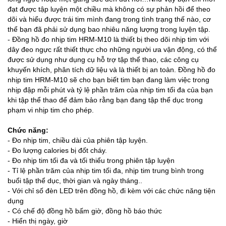
đạt được tập luyện một chiều mà không có sự phản hồi để theo
dõi và hiểu được trái tim mình đang trong tình trạng thế nào, cơ
thể bạn đã phải sử dụng bao nhiêu năng lượng trong luyện tập.
- Đồng hồ đo nhịp tim HRM-M10 là thiết bị theo dõi nhịp tim với
dây đeo ngực rất thiết thực cho những người ưa vận động, có thể
được sử dụng như dụng cụ hỗ trợ tập thể thao, các công cụ
khuyến khích, phân tích dữ liệu và là thiết bị an toàn. Đồng hồ đo
nhịp tim HRM-M10 sẽ cho bạn biết tim bạn đang làm việc trong
nhịp đập mỗi phút và tỷ lệ phần trăm của nhịp tim tối đa của bạn
khi tập thể thao để đảm bảo rằng bạn đang tập thể dục trong
phạm vi nhịp tim cho phép.
Chức năng:
- Đo nhịp tim, chiều dài của phiên tập luyện.
- Đo lượng calories bị đốt cháy.
- Đo nhịp tim tối đa và tối thiểu trong phiên tập luyện
- Tỉ lệ phần trăm của nhịp tim tối đa, nhịp tim trung bình trong
buổi tập thể dục, thời gian và ngày tháng..
- Với chỉ số đèn LED trên đồng hồ, đi kèm với các chức năng tiện
dụng
- Có chế độ đồng hồ bấm giờ, đồng hồ báo thức
- Hiển thị ngày, giờ