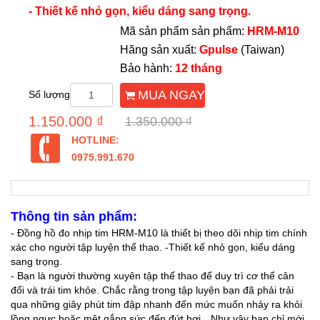
- Thiết kế nhỏ gọn, kiểu dáng sang trọng.
Mã sản phẩm sản phẩm:
HRM-M10
Hãng sản xuất:
Gpulse
(Taiwan)
Bảo hành:
12 tháng
MUA NGAY
Số lượng
1.150.000 ₫
1.350.000 ₫
HOTLINE:
0975.991.670
Thông tin sản phẩm:
- Đồng hồ đo nhịp tim HRM-M10 là thiết bị theo dõi nhịp tim chính
xác cho người tập luyện thể thao. -Thiết kế nhỏ gọn, kiểu dáng
sang trọng.
- Bạn là người thường xuyên tập thể thao để duy trì cơ thể cân
đối và trái tim khỏe. Chắc rằng trong tập luyện bạn đã phải trải
qua những giây phút tim đập nhanh đến mức muốn nhảy ra khỏi
lồng ngực hoặc mệt gắng sức đến đứt hơi…Như vậy bạn chỉ mới