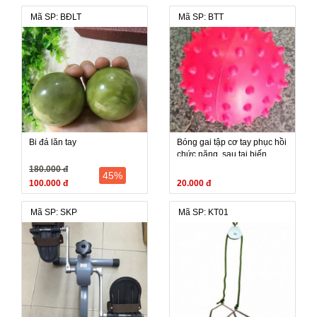
Mã SP: BĐLT
Mã SP: BTT
Bi đá lăn tay
Bóng gai tập cơ tay phục hồi
chức năng, sau tai biến
180.000 đ
45%
100.000 đ
20.000 đ
Mã SP: SKP
Mã SP: KT01