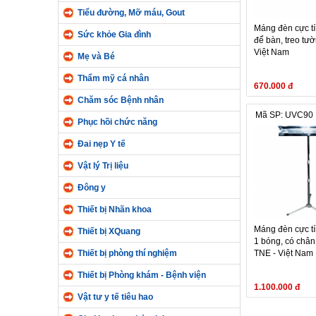
Tiểu đường, Mỡ máu, Gout
Máng đèn cực t
Sức khỏe Gia đình
để bàn, treo tư
Việt Nam
Mẹ và Bé
Thẩm mỹ cá nhân
670.000 đ
Chăm sóc Bệnh nhân
Mã SP: UVC90
Phục hồi chức năng
Đai nẹp Y tế
Vật lý Trị liệu
Đông y
Thiết bị Nhãn khoa
Máng đèn cực t
Thiết bị XQuang
1 bóng, có chân
Thiết bị phòng thí nghiệm
TNE - Việt Nam
Thiết bị Phòng khám - Bệnh viện
1.100.000 đ
Vật tư y tế tiêu hao