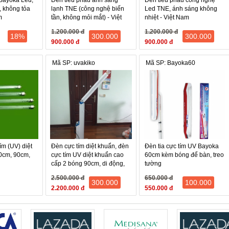
Bayoka Led,
Đèn tiểu phẫu ánh sáng
Đèn tiểu phẫu công nghệ
, không tỏa
lạnh TNE (công nghệ biến
Led TNE, ánh sáng không
m
tần, không mỏi mắt) - Việt
nhiệt - Việt Nam
Nam
1.200.000 đ
1.200.000 đ
18%
300.000
300.000
900.000 đ
900.000 đ
Mã SP: uvakiko
Mã SP: Bayoka60
ím (UV) diệt
Đèn cực tím diệt khuẩn, đèn
Đèn tia cực tím UV Bayoka
0cm, 90cm,
cực tím UV diệt khuẩn cao
60cm kèm bóng để bàn, treo
cấp 2 bóng 90cm, di động,
tường
có hèn giờ Akiko L758UV
2.500.000 đ
650.000 đ
300.000
100.000
2.200.000 đ
550.000 đ