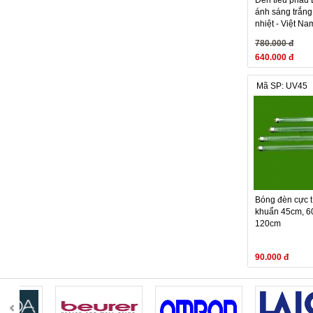
Đèn tiểu phẫu 
ánh sáng trắng
nhiệt - Việt Na
780.000 đ
640.000 đ
Mã SP: UV45
Bóng đèn cực t
khuẩn 45cm, 6
120cm
90.000 đ