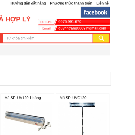
Hướng dẫn đặt hàng
Phương thức thanh toán
Liên hệ
CẢ HỢP LÝ
0975.991.670
quynhtrang0609@gmail.com
Mã SP: UV120 1 bóng
Mã SP: UVC120