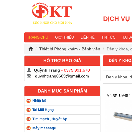
DỊCH VỤ
TRANG CHỦ
GIỚI THIỆU
LIÊN HỆ
TIN TỨC
TẠI 
Thiết bị Phòng khám - Bệnh viện
Đèn y khoa, 
HỖ TRỢ BÁO GIÁ
ĐÈN Y KHO
Quỳnh Trang
- 0975.991.670
quynhtrang0609@gmail.com
Đèn y khoa, đ
DANH MỤC SẢN PHẨM
Mã SP: UV45 1
Nhiệt kế
Tai Mũi Họng
Tim mạch , Huyết Áp
Máy massage