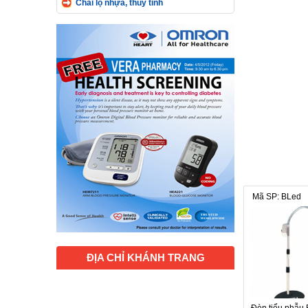
Chai lọ nhựa, thủy tinh
Mã SP: BLed
ĐỊA CHỈ KHÁNH TRANG