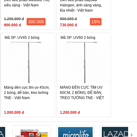
Đèn tiểu phẫu Mediled TNE
Đèn tiểu phẫu Bayoka
siêu sáng - Việt Nam
Halogen, ánh sáng vàng,
tỏa nhiệt - Việt Nam
1.200.000 đ
900.000 đ
300.000
19%
900.000 đ
730.000 đ
Mã SP: UV45 2 bóng
Mã SP: UV60 2 bóng
Máng đèn cực tím uv 45cm,
MÁNG ĐÈN CỰC TÍM UV
2 bóng, để bàn, treo tường
60CM, 2 BÓNG, ĐỂ BÀN,
TNE - Việt Nam
TREO TƯỜNG TNE - VIỆT
NAM
1.000.000 đ
1.200.000 đ