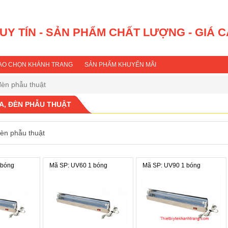
 UY TÍN - SẢN PHẨM CHẤT LƯỢNG - GIÁ 
SAO CHỌN KHÁNH TRANG
SẢN PHẨM KHUYẾN MÃI
đèn phẫu thuật
A, ĐÈN PHẪU THUẬT
èn phẫu thuật
 bóng
Mã SP: UV60 1 bóng
Mã SP: UV90 1 bóng